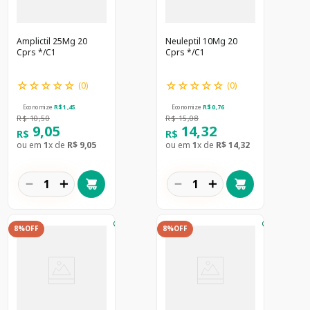
Amplictil 25Mg 20
Neuleptil 10Mg 20
Cprs */C1
Cprs */C1
☆
☆
☆
☆
☆
☆
☆
☆
☆
☆
(
0
)
(
0
)
Economize
R$
1
,
45
Economize
R$
0
,
76
R$
10
,
50
R$
15
,
08
9
,
05
14
,
32
R$
R$
ou em
1
x de
R$
9
,
05
ou em
1
x de
R$
14
,
32
－
＋
－
＋
8%
OFF
8%
OFF