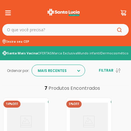
O que você precisa?
Insira seu CEP
Santa Mais Vacina
OFERTAS
Marca Exclusiva
Mundo infantil
Dermocosméticos
FILTRAR
Ordenar por:
MAIS RECENTES
7
14%
OFF
5%
OFF