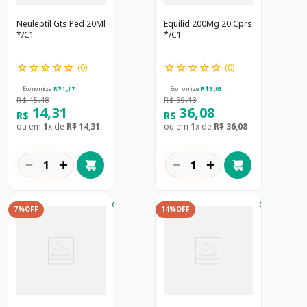
Neuleptil Gts Ped 20Ml
Equilid 200Mg 20 Cprs
*/C1
*/C1
☆
☆
☆
☆
☆
☆
☆
☆
☆
☆
(
0
)
(
0
)
Economize
R$
1
,
17
Economize
R$
3
,
05
R$
15
,
48
R$
39
,
13
14
,
31
36
,
08
R$
R$
ou em
1
x de
R$
14
,
31
ou em
1
x de
R$
36
,
08
－
＋
－
＋
7%
OFF
14%
OFF