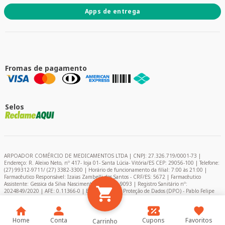
Apps de entrega
Fromas de pagamento
Selos
ARPOADOR COMÉRCIO DE MEDICAMENTOS LTDA | CNPJ: 27.326.719/0001-73 |
Endereço: R. Aleixo Neto, nº 417- loja 01- Santa Lúcia- Vitória/ES CEP: 29056-100 | Telefone:
(27) 99312-9711/ (27) 3382-3300 | Horário de funcionamento da filial: 7:00 às 21:00 |
Farmacêutico Responsável: Izaias Zambelli dos Santos - CRF/ES: 5672 | Farmacêutico
Assistente: Gessica da Silva Nascimento – CRF/ES: 9093 | Registro Sanitário nº:
2024849/2020 | AFE: 0.11366-0 | Encarregado de Proteção de Dados (DPO) - Pablo Felipe
Campelo
Home
Conta
Cupons
Favoritos
Carrinho