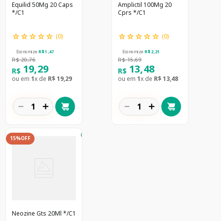
Equilid 50Mg 20 Caps
Amplictil 100Mg 20
*/C1
Cprs */C1
☆
☆
☆
☆
☆
☆
☆
☆
☆
☆
(
0
)
(
0
)
Economize
R$
1
,
47
Economize
R$
2
,
21
R$
20
,
76
R$
15
,
69
19
,
29
13
,
48
R$
R$
ou em
1
x de
R$
19
,
29
ou em
1
x de
R$
13
,
48
－
＋
－
＋
15%
OFF
Neozine Gts 20Ml */C1