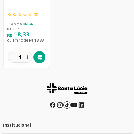
☆
☆
☆
☆
☆
(
0
)
Economize
R$
3
,
26
R$
21
,
59
18
,
33
R$
ou em
1
x de
R$
18
,
33
－
＋
Institucional