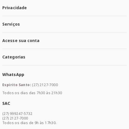
Quem Somos
Privacidade
Trabalhe conosco
Responsabilidade Social
Política de Privacidade
Nossas Lojas
Serviços
Política de Entrega
Trocas e Devoluções
Santa Mais Vacinas
Acesse sua conta
Santa Mais Exames
Santa Mais Serviços
Minha Conta
Santa Mais Convenios
Categorias
Meus Pedidos
Medicamentos
WhatsApp
Saúde e Bem-estar
Mamães e Bebê
Espirito Santo:
(27) 2127-7000
Home Care
Todos os dias das 7h30 às 21h30
Cuidados Diários
Dermocosméticos
SAC
Acesse sua conta
(27) 999247-5732
Promoções
(27) 2127-7000
Todos os dias de 9h às 17h30.