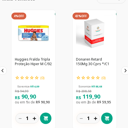
4%
OFF
43%
OFF
Huggies Fralda Tripla
Donaren Retard
Proteção Hiper M C/92
150Mg 30 Cprs */C1
☆
☆
☆
☆
☆
☆
☆
☆
☆
☆
(
0
)
(
0
)
Economize
R$
4
,
09
Economize
R$
88
,
68
R$
94
,
99
R$
208
,
58
90
,
90
119
,
90
R$
R$
ou em
1
x de
R$
90
,
90
ou em
2
x de
R$
59
,
95
－
＋
－
＋