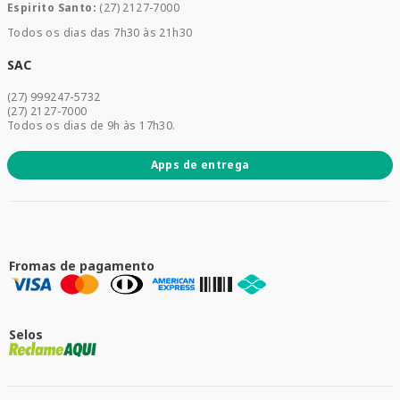
Espirito Santo:
(27) 2127-7000
Home Care
Todos os dias das 7h30 às 21h30
Cuidados Diários
Dermocosméticos
SAC
Acesse sua conta
(27) 999247-5732
Promoções
(27) 2127-7000
Todos os dias de 9h às 17h30.
Apps de entrega
Fromas de pagamento
Selos