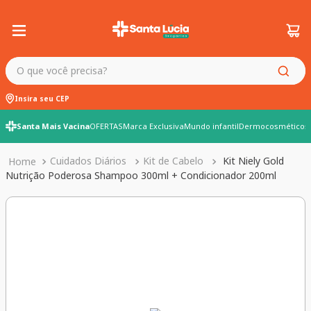
O que você precisa?
Insira seu CEP
Santa Mais Vacina
OFERTAS
Marca Exclusiva
Mundo infantil
Dermocosméticos
Cuidados Diários
Kit de Cabelo
Kit Niely Gold
Nutrição Poderosa Shampoo 300ml + Condicionador 200ml