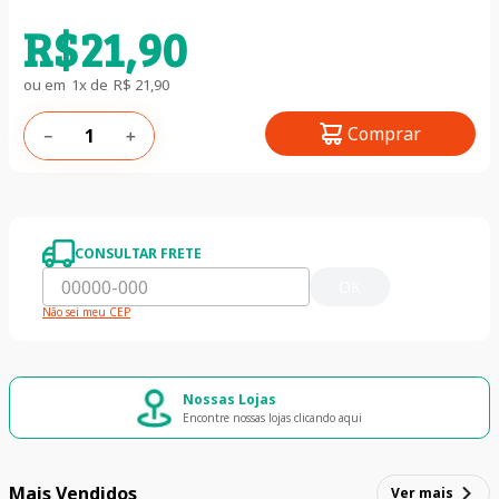
R$
21
,
90
ou em
1
x de
R$
21
,
90
Comprar
－
＋
CONSULTAR FRETE
OK
Não sei meu CEP
Nossas Lojas
Encontre nossas lojas clicando aqui
Mais Vendidos
Ver mais