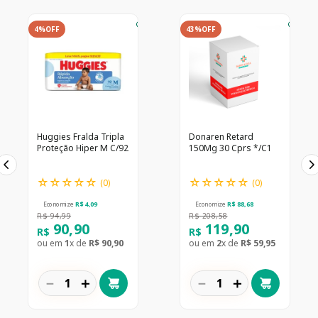
4%
OFF
43%
OFF
Huggies Fralda Tripla
Donaren Retard
Proteção Hiper M C/92
150Mg 30 Cprs */C1
☆
☆
☆
☆
☆
☆
☆
☆
☆
☆
(
0
)
(
0
)
Economize
R$
4
,
09
Economize
R$
88
,
68
R$
94
,
99
R$
208
,
58
90
,
90
119
,
90
R$
R$
ou em
1
x de
R$
90
,
90
ou em
2
x de
R$
59
,
95
－
＋
－
＋