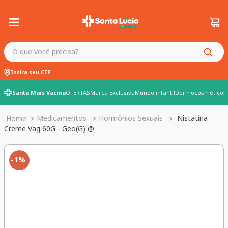
O que você precisa?
Insira seu CEP
Santa Mais Vacina
OFERTAS
Marca Exclusiva
Mundo infantil
Dermocosméticos
Medicamentos
Hormônios Sexuais
Nistatina
Creme Vag 60G - Geo(G) @
1%