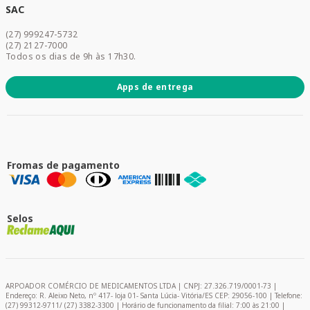
Dermocosméticos
SAC
Acesse sua conta
(27) 999247-5732
Promoções
(27) 2127-7000
Todos os dias de 9h às 17h30.
Apps de entrega
Fromas de pagamento
Selos
ARPOADOR COMÉRCIO DE MEDICAMENTOS LTDA | CNPJ: 27.326.719/0001-73 |
Endereço: R. Aleixo Neto, nº 417- loja 01- Santa Lúcia- Vitória/ES CEP: 29056-100 | Telefone:
(27) 99312-9711/ (27) 3382-3300 | Horário de funcionamento da filial: 7:00 às 21:00 |