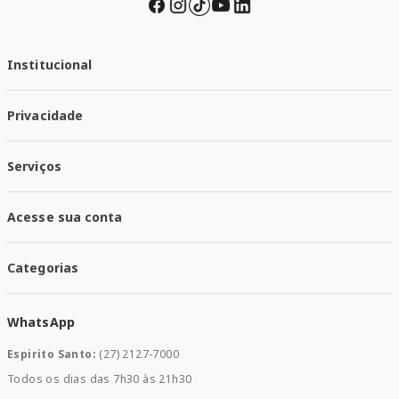
Institucional
Quem Somos
Privacidade
Trabalhe conosco
Responsabilidade Social
Política de Privacidade
Nossas Lojas
Serviços
Política de Entrega
Trocas e Devoluções
Santa Mais Vacinas
Acesse sua conta
Santa Mais Exames
Santa Mais Serviços
Minha Conta
Santa Mais Convenios
Categorias
Meus Pedidos
Medicamentos
WhatsApp
Saúde e Bem-estar
Mamães e Bebê
Espirito Santo:
(27) 2127-7000
Home Care
Todos os dias das 7h30 às 21h30
Cuidados Diários