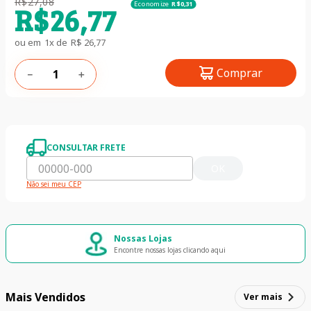
R$
27
,
08
Economize
R$
0
,
31
R$
26
,
77
ou em
1
x de
R$
26
,
77
Comprar
－
＋
CONSULTAR FRETE
OK
Não sei meu CEP
Nossas Lojas
Encontre nossas lojas clicando aqui
Mais Vendidos
Ver mais