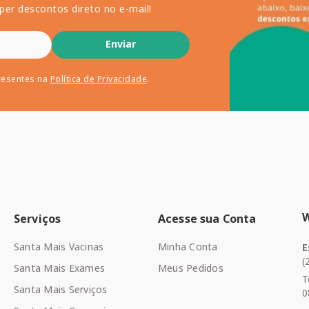
per descontos direto no e-mail!
Enviar
resentes na
Política de Privacidade
.
Serviços
Acesse sua Conta
Santa Mais Vacinas
Minha Conta
E
(
Santa Mais Exames
Meus Pedidos
T
Santa Mais Serviços
0