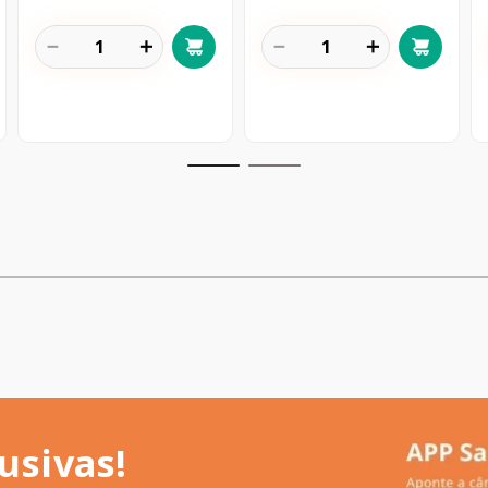
－
＋
－
＋
usivas!