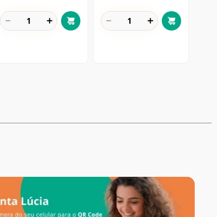
－
＋
－
＋