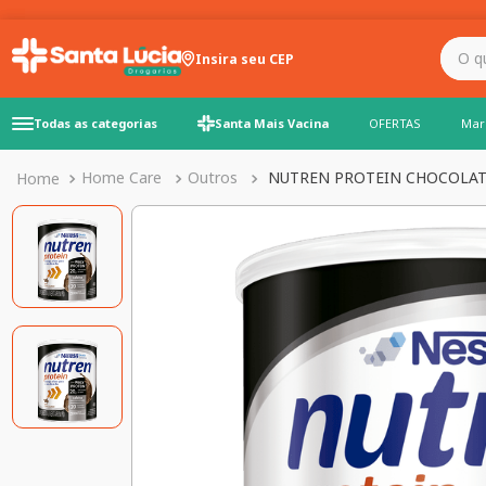
O que você precisa para
Insira seu CEP
Todas as categorias
Santa Mais Vacina
OFERTAS
Mar
Home Care
Outros
NUTREN PROTEIN CHOCOLAT