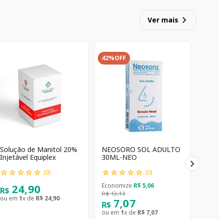
Ver mais
42%
OFF
Solução de Manitol 20%
NEOSORO SOL ADULTO
Injetável Equiplex
30ML-NEO
☆
☆
☆
☆
☆
☆
☆
☆
☆
☆
(
0
)
(
0
)
24
,
90
Economize
R$
5
,
06
R$
R$
12
,
13
ou em
1
x de
R$
24
,
90
7
,
07
R$
ou em
1
x de
R$
7
,
07