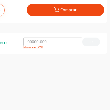
Comprar
＋
OK
RETE
Não sei meu CEP
ida e segura
5% de desconto
do o Brasil
5% de desconto na primeira compra