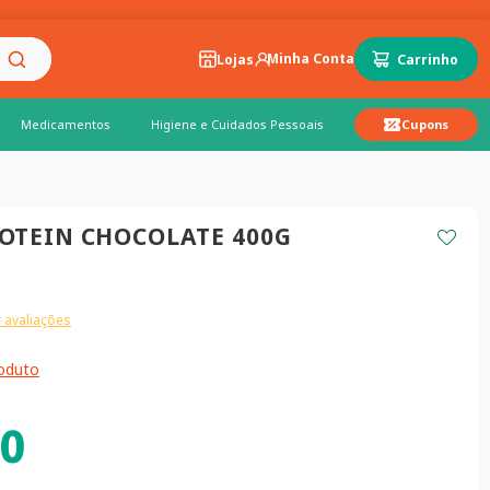
Lojas
Medicamentos
Higiene e Cuidados Pessoais
Cupons
OTEIN CHOCOLATE 400G
 avaliações
roduto
0