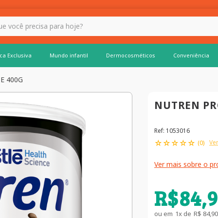
 hoje?
ca Exclusiva
Mundo infantil
Dermocosméticos
Conveniência
E 400G
NUTREN PR
Ref
:
1053016
☆
☆
☆
☆
☆
Ver
(
0
)
Ver mais sobre o p
R$
84
,
9
ou em
1
x de
R$
84
,
90