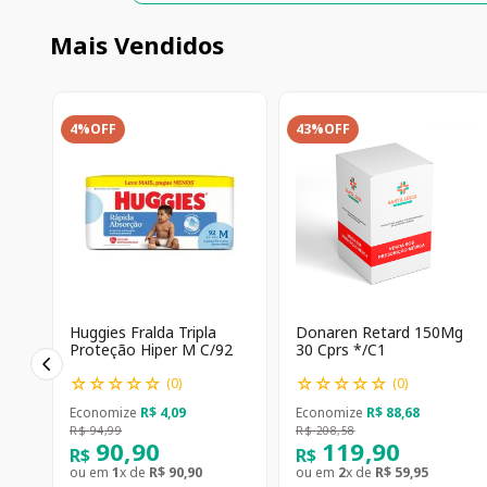
Mais Vendidos
4%
OFF
43%
OFF
Huggies Fralda Tripla
Donaren Retard 150Mg
Proteção Hiper M C/92
30 Cprs */C1
☆
☆
☆
☆
☆
☆
☆
☆
☆
☆
(
0
)
(
0
)
Economize
R$
4
,
09
Economize
R$
88
,
68
R$
94
,
99
R$
208
,
58
90
,
90
119
,
90
R$
R$
ou em
1
x de
R$
90
,
90
ou em
2
x de
R$
59
,
95