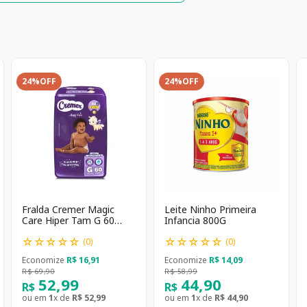
24%
OFF
24%
OFF
Fralda Cremer Magic
Leite Ninho Primeira
Care Hiper Tam G 60
Infancia 800G
unidades
☆
☆
☆
☆
☆
☆
☆
☆
☆
☆
(
0
)
(
0
)
Economize
R$
16
,
91
Economize
R$
14
,
09
R$
69
,
90
R$
58
,
99
52
,
99
44
,
90
R$
R$
ou em
1
x de
R$
52
,
99
ou em
1
x de
R$
44
,
90