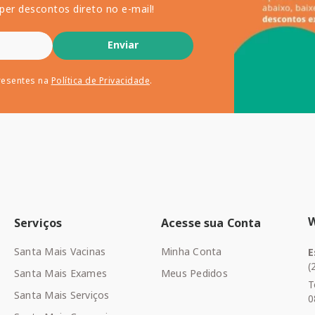
per descontos direto no e-mail!
Enviar
resentes na
Política de Privacidade
.
Serviços
Acesse sua Conta
Santa Mais Vacinas
Minha Conta
E
(
Santa Mais Exames
Meus Pedidos
T
Santa Mais Serviços
0