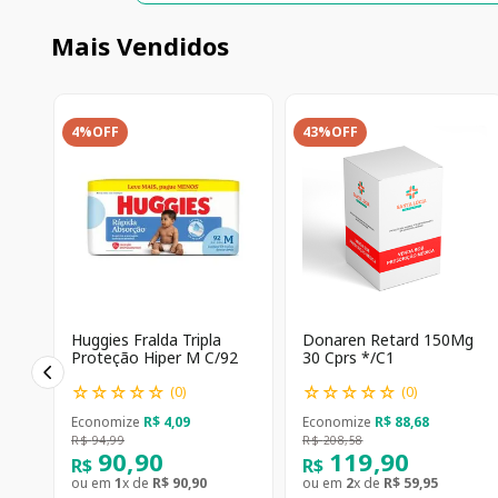
Mais Vendidos
4%
OFF
43%
OFF
Huggies Fralda Tripla
Donaren Retard 150Mg
Proteção Hiper M C/92
30 Cprs */C1
☆
☆
☆
☆
☆
☆
☆
☆
☆
☆
(
0
)
(
0
)
Economize
R$
4
,
09
Economize
R$
88
,
68
R$
94
,
99
R$
208
,
58
90
,
90
119
,
90
R$
R$
ou em
1
x de
R$
90
,
90
ou em
2
x de
R$
59
,
95