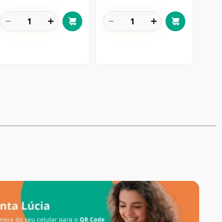
－
＋
－
＋