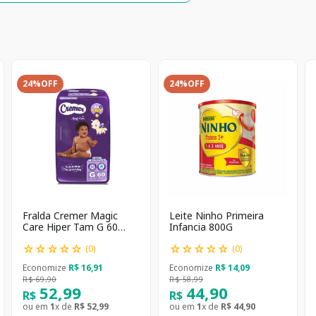
24%
OFF
24%
OFF
Fralda Cremer Magic
Leite Ninho Primeira
Care Hiper Tam G 60
Infancia 800G
unidades
☆
☆
☆
☆
☆
☆
☆
☆
☆
☆
(
0
)
(
0
)
Economize
R$
16
,
91
Economize
R$
14
,
09
R$
69
,
90
R$
58
,
99
52
,
99
44
,
90
R$
R$
ou em
1
x de
R$
52
,
99
ou em
1
x de
R$
44
,
90