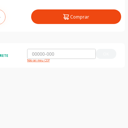
Comprar
＋
OK
RETE
Não sei meu CEP
ida e segura
5% de desconto
do o Brasil
5% de desconto na primeira compra