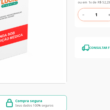
ou em
1
x de
R$
52
,
23
－
CONSULTAR F
Compra segura
Entrega ráp
Seus dados 100% seguros
Entrega para to