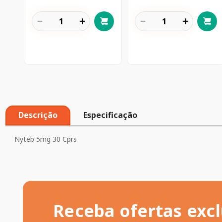
－
＋
－
＋
Descrição
Especificação
Nyteb 5mg 30 Cprs
Receba ofertas excl