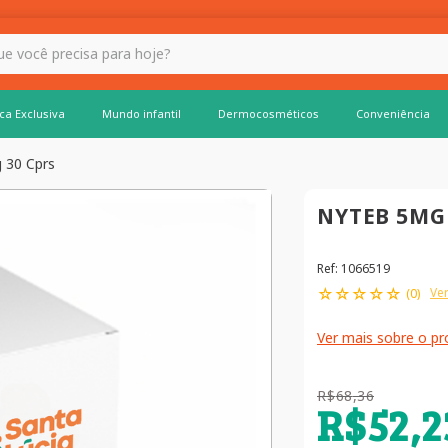
 hoje?
ca Exclusiva
Mundo infantil
Dermocosméticos
Conveniência
 30 Cprs
NYTEB 5MG 
Ref
:
1066519
☆
☆
☆
☆
☆
Ver
(
0
)
Ver mais sobre o p
R$
68
,
36
R$
52
,
2