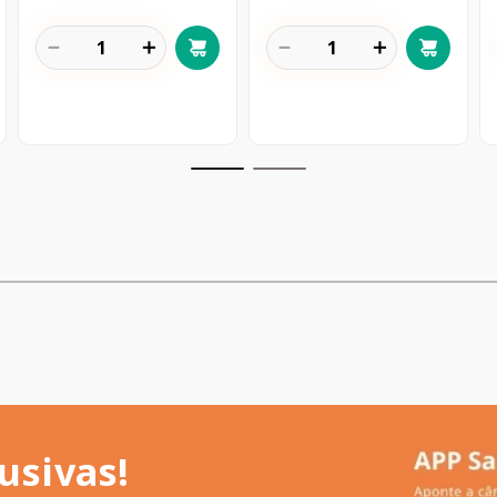
－
＋
－
＋
usivas!