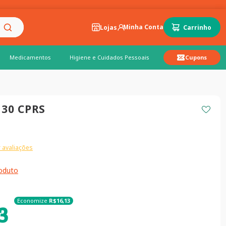
Lojas
Medicamentos
Higiene e Cuidados Pessoais
Cupons
30 CPRS
 avaliações
roduto
Economize
R$
16
,
13
3