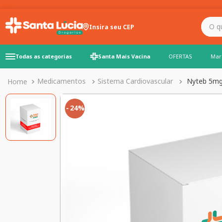
O que você precisa para
Insira seu CEP
Todas as categorias
Santa Mais Vacina
OFERTAS
Mar
Medicamentos
Sistema Cardiovascular
Nyteb 5mg
24%