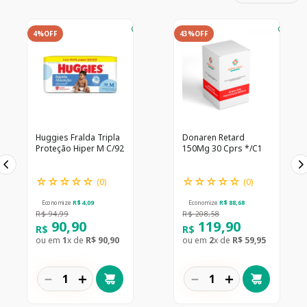
4%
OFF
43%
OFF
Huggies Fralda Tripla
Donaren Retard
Proteção Hiper M C/92
150Mg 30 Cprs */C1
☆
☆
☆
☆
☆
☆
☆
☆
☆
☆
(
0
)
(
0
)
Economize
R$
4
,
09
Economize
R$
88
,
68
R$
94
,
99
R$
208
,
58
90
,
90
119
,
90
R$
R$
ou em
1
x de
R$
90
,
90
ou em
2
x de
R$
59
,
95
－
＋
－
＋