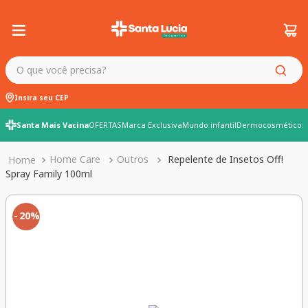
O que você precisa?
Insira seu CEP
Santa Mais Vacina
OFERTAS
Marca Exclusiva
Mundo infantil
Dermocosméticos
Home Care
Outros
Repelente de Insetos Off!
Spray Family 100ml
20%