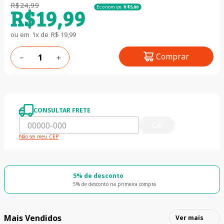
R$
24
,
99
Economize
R$
5
,
00
R$
19
,
99
ou em
1
x de
R$
19
,
99
Comprar
－
＋
CONSULTAR FRETE
OK
Não sei meu CEP
5% de desconto
5% de desconto na primeira compra
Mais Vendidos
Ver mais