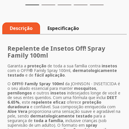
Descrição
Especificação
Repelente de Insetos Off! Spray
Family 100ml
Garanta a
proteção
de toda a sua família contra
insetos
com o OFF!® Family Spray 100ml,
dermatologicamente
testado
e de
fácil aplicação
.
O
OFF!® Family Spray 100ml
da JOHNSON - INSETICIDA é
o seu aliado essencial para manter
mosquitos
,
pernilongos
e outros
insetos
indesejados longe de você e
de seus entes queridos. Com uma fórmula que inclui
DEET
6.65%
, este
repelente eficaz
oferece
proteção
duradoura
e confiável. Sua composição enriquecida com
Aloe Vera
proporciona uma sensação suave e agradável na
pele, sendo
dermatologicamente testado
para a
segurança de
toda a família
, inclusive crianças (sob
supervisão de um adulto). O formato em
spray