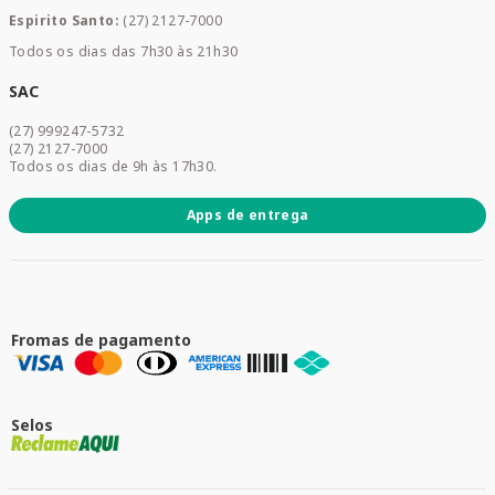
Mamães e Bebê
Espirito Santo:
(27) 2127-7000
Home Care
Todos os dias das 7h30 às 21h30
Cuidados Diários
Dermocosméticos
SAC
Acesse sua conta
(27) 999247-5732
Promoções
(27) 2127-7000
Todos os dias de 9h às 17h30.
Apps de entrega
Fromas de pagamento
Selos