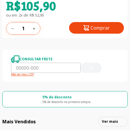
R$
105
,
90
ou em
2
x de
R$
52
,
95
Comprar
－
＋
CONSULTAR FRETE
OK
Não sei meu CEP
5% de desconto
5% de desconto na primeira compra
Mais Vendidos
Ver mais