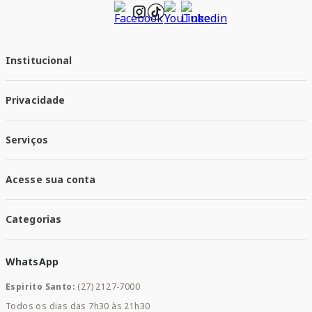
Institucional
Quem Somos
Privacidade
Trabalhe conosco
Responsabilidade Social
Política de Privacidade
Nossas Lojas
Serviços
Política de Entrega
Trocas e Devoluções
Santa Mais Vacinas
Acesse sua conta
Santa Mais Exames
Santa Mais Serviços
Minha Conta
Santa Mais Convenios
Categorias
Meus Pedidos
Medicamentos
WhatsApp
Saúde e Bem-estar
Mamães e Bebê
Espirito Santo:
(27) 2127-7000
Home Care
Todos os dias das 7h30 às 21h30