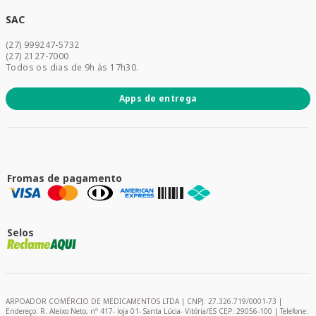
Cuidados Diários
Dermocosméticos
SAC
Acesse sua conta
(27) 999247-5732
Promoções
(27) 2127-7000
Todos os dias de 9h às 17h30.
Apps de entrega
Fromas de pagamento
Selos
ARPOADOR COMÉRCIO DE MEDICAMENTOS LTDA | CNPJ: 27.326.719/0001-73 |
Endereço: R. Aleixo Neto, nº 417- loja 01- Santa Lúcia- Vitória/ES CEP: 29056-100 | Telefone: