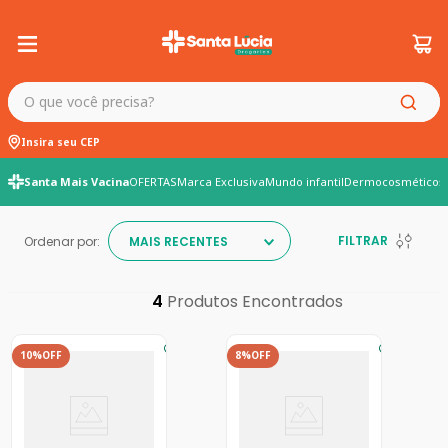
O que você precisa?
Insira seu CEP
Santa Mais Vacina
OFERTAS
Marca Exclusiva
Mundo infantil
Dermocosméticos
FILTRAR
Ordenar por:
MAIS RECENTES
4
10%
OFF
8%
OFF