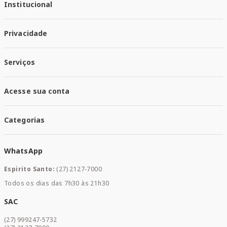
Institucional
Quem Somos
Privacidade
Trabalhe conosco
Responsabilidade Social
Política de Privacidade
Nossas Lojas
Serviços
Política de Entrega
Trocas e Devoluções
Santa Mais Vacinas
Acesse sua conta
Santa Mais Exames
Santa Mais Serviços
Minha Conta
Santa Mais Convenios
Categorias
Meus Pedidos
Medicamentos
WhatsApp
Saúde e Bem-estar
Mamães e Bebê
Espirito Santo:
(27) 2127-7000
Home Care
Todos os dias das 7h30 às 21h30
Cuidados Diários
Dermocosméticos
SAC
Acesse sua conta
(27) 999247-5732
Promoções