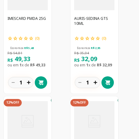
IMESCARD PMDA 25G
AURIS-SEDINA GTS
10ML
☆
☆
☆
☆
☆
☆
☆
☆
☆
☆
(
0
)
(
0
)
Economize
R$
5
,
48
Economize
R$
2
,
95
R$
54
,
81
R$
35
,
04
49
,
33
32
,
09
R$
R$
ou em
1
x de
R$
49
,
33
ou em
1
x de
R$
32
,
09
－
＋
－
＋
12%
OFF
12%
OFF