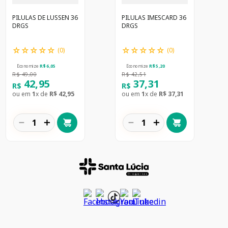
PILULAS DE LUSSEN 36
PILULAS IMESCARD 36
DRGS
DRGS
☆
☆
☆
☆
☆
☆
☆
☆
☆
☆
(
0
)
(
0
)
Economize
R$
6
,
05
Economize
R$
5
,
20
R$
49
,
00
R$
42
,
51
42
,
95
37
,
31
R$
R$
ou em
1
x de
R$
42
,
95
ou em
1
x de
R$
37
,
31
－
＋
－
＋