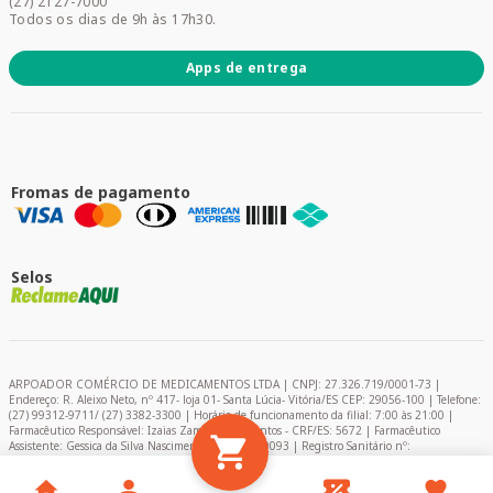
(27) 2127-7000
Todos os dias de 9h às 17h30.
Apps de entrega
Fromas de pagamento
Selos
ARPOADOR COMÉRCIO DE MEDICAMENTOS LTDA | CNPJ: 27.326.719/0001-73 |
Endereço: R. Aleixo Neto, nº 417- loja 01- Santa Lúcia- Vitória/ES CEP: 29056-100 | Telefone:
(27) 99312-9711/ (27) 3382-3300 | Horário de funcionamento da filial: 7:00 às 21:00 |
Farmacêutico Responsável: Izaias Zambelli dos Santos - CRF/ES: 5672 | Farmacêutico
Assistente: Gessica da Silva Nascimento – CRF/ES: 9093 | Registro Sanitário nº:
2024849/2020 | AFE: 0.11366-0 | Encarregado de Proteção de Dados (DPO) - Pablo Felipe
Campelo