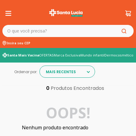
O que você precisa?
Insira seu CEP
Santa Mais Vacina
OFERTAS
Marca Exclusiva
Mundo infantil
Dermocosméticos
Ordenar por:
MAIS RECENTES
0
OOPS!
Nenhum produto encontrado