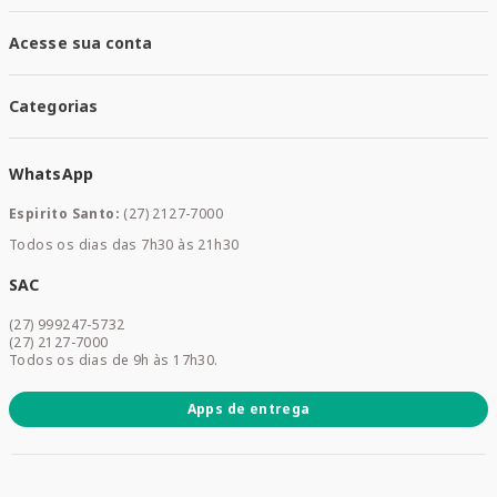
Trocas e Devoluções
Santa Mais Vacinas
Acesse sua conta
Santa Mais Exames
Santa Mais Serviços
Minha Conta
Santa Mais Convenios
Categorias
Meus Pedidos
Medicamentos
WhatsApp
Saúde e Bem-estar
Mamães e Bebê
Espirito Santo:
(27) 2127-7000
Home Care
Todos os dias das 7h30 às 21h30
Cuidados Diários
Dermocosméticos
SAC
Acesse sua conta
(27) 999247-5732
Promoções
(27) 2127-7000
Todos os dias de 9h às 17h30.
Apps de entrega