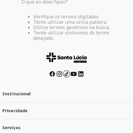
O que eu devo fazer?
Verifique os termos digitados.
Tente utilizar uma única palavra.
Utilize termos genéricos na busca.
Tente utilizar sinônimos do termo
desejado.
Institucional
Quem Somos
Privacidade
Trabalhe conosco
Responsabilidade Social
Política de Privacidade
Nossas Lojas
Serviços
Política de Entrega