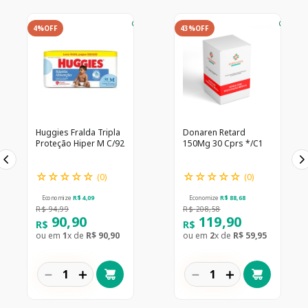
4%
OFF
43%
OFF
Huggies Fralda Tripla
Donaren Retard
Proteção Hiper M C/92
150Mg 30 Cprs */C1
☆
☆
☆
☆
☆
☆
☆
☆
☆
☆
(
0
)
(
0
)
Economize
R$
4
,
09
Economize
R$
88
,
68
R$
94
,
99
R$
208
,
58
90
,
90
119
,
90
R$
R$
ou em
1
x de
R$
90
,
90
ou em
2
x de
R$
59
,
95
－
＋
－
＋