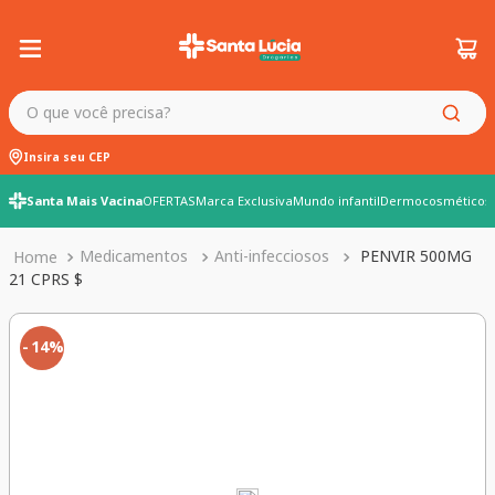
O que você precisa?
Insira seu CEP
Santa Mais Vacina
OFERTAS
Marca Exclusiva
Mundo infantil
Dermocosméticos
Medicamentos
Anti-infecciosos
PENVIR 500MG
21 CPRS $
14%