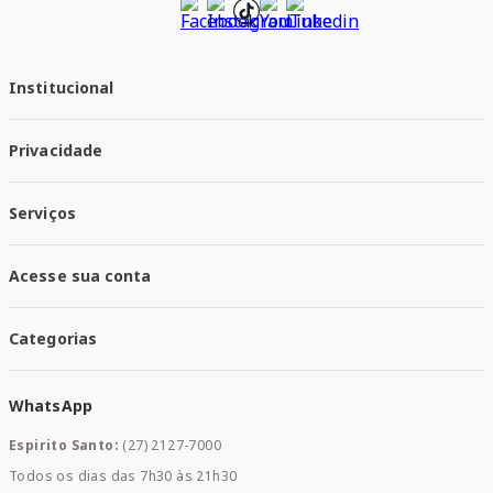
Institucional
Quem Somos
Privacidade
Trabalhe conosco
Responsabilidade Social
Política de Privacidade
Nossas Lojas
Serviços
Política de Entrega
Trocas e Devoluções
Santa Mais Vacinas
Acesse sua conta
Santa Mais Exames
Santa Mais Serviços
Minha Conta
Santa Mais Convenios
Categorias
Meus Pedidos
Medicamentos
WhatsApp
Saúde e Bem-estar
Mamães e Bebê
Espirito Santo:
(27) 2127-7000
Home Care
Todos os dias das 7h30 às 21h30
Cuidados Diários