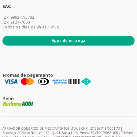
Dermocosméticos
SAC
Acesse sua conta
(27) 999247-5732
Promoções
(27) 2127-7000
Todos os dias de 9h às 17h30.
Apps de entrega
Fromas de pagamento
Selos
ARPOADOR COMÉRCIO DE MEDICAMENTOS LTDA | CNPJ: 27.326.719/0001-73 |
Endereço: R. Aleixo Neto, nº 417- loja 01- Santa Lúcia- Vitória/ES CEP: 29056-100 | Telefone: