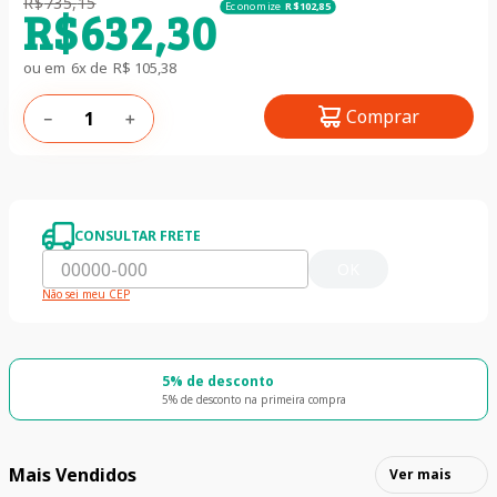
R$
735
,
15
Economize
R$
102
,
85
R$
632
,
30
ou em
6
x de
R$
105
,
38
Comprar
－
＋
CONSULTAR FRETE
OK
Não sei meu CEP
5% de desconto
5% de desconto na primeira compra
Mais Vendidos
Ver mais