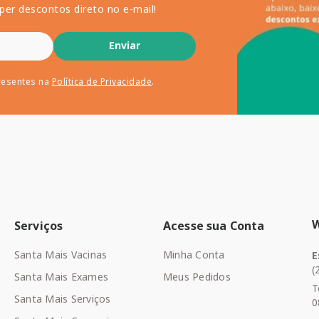
per descontos direto no e-mail!
Enviar
resentes na
Política de Privacidade
.
Serviços
Acesse sua Conta
Santa Mais Vacinas
Minha Conta
E
(
Santa Mais Exames
Meus Pedidos
T
Santa Mais Serviços
0