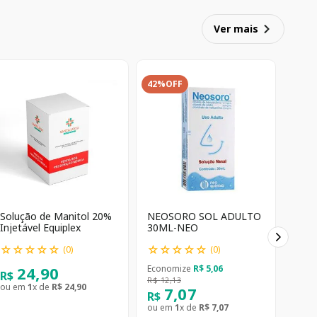
Ver mais
42%
OFF
Solução de Manitol 20%
NEOSORO SOL ADULTO
Injetável Equiplex
30ML-NEO
☆
☆
☆
☆
☆
☆
☆
☆
☆
☆
(
0
)
(
0
)
24
,
90
Economize
R$
5
,
06
R$
R$
12
,
13
ou em
1
x de
R$
24
,
90
7
,
07
R$
ou em
1
x de
R$
7
,
07