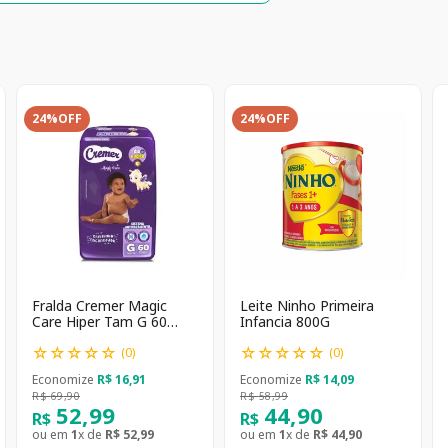
24%
OFF
24%
OFF
Fralda Cremer Magic
Leite Ninho Primeira
Care Hiper Tam G 60
Infancia 800G
unidades
☆
☆
☆
☆
☆
☆
☆
☆
☆
☆
(
0
)
(
0
)
Economize
R$
16
,
91
Economize
R$
14
,
09
R$
69
,
90
R$
58
,
99
52
,
99
44
,
90
R$
R$
ou em
1
x de
R$
52
,
99
ou em
1
x de
R$
44
,
90