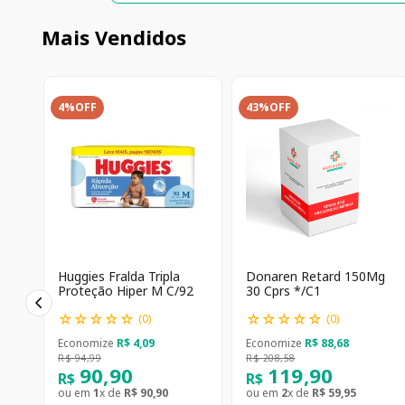
Mais Vendidos
4%
OFF
43%
OFF
Huggies Fralda Tripla
Donaren Retard 150Mg
Proteção Hiper M C/92
30 Cprs */C1
☆
☆
☆
☆
☆
☆
☆
☆
☆
☆
(
0
)
(
0
)
Economize
R$
4
,
09
Economize
R$
88
,
68
R$
94
,
99
R$
208
,
58
90
,
90
119
,
90
R$
R$
ou em
1
x de
R$
90
,
90
ou em
2
x de
R$
59
,
95