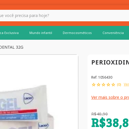
 hoje?
ca Exclusiva
Mundo infantil
Dermocosméticos
Conveniência
 DENTAL 32G
PERIOXIDIN
Ref
:
1056430
☆
☆
☆
☆
☆
Ver
(
0
)
Ver mais sobre o p
R$
40
,
90
R$
38
,
8