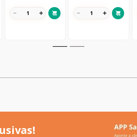
－
＋
－
＋
usivas!