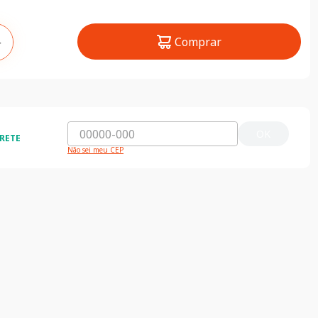
Comprar
＋
OK
RETE
Não sei meu CEP
ida e segura
5% de desconto
do o Brasil
5% de desconto na primeira compra