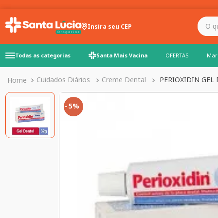
O que você precisa para
Insira seu CEP
Todas as categorias
Santa Mais Vacina
OFERTAS
Mar
Cuidados Diários
Creme Dental
PERIOXIDIN GEL
5%