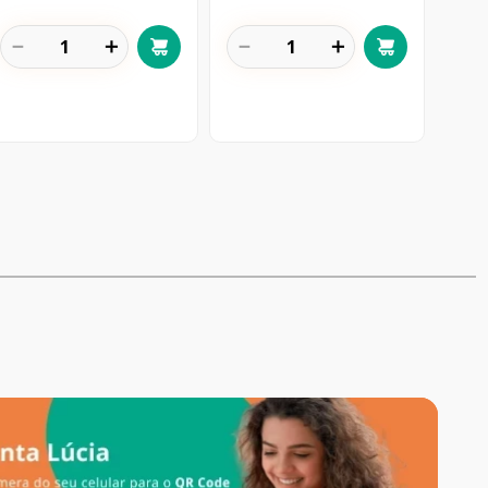
－
＋
－
＋