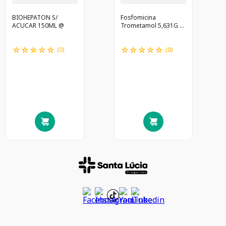
BIOHEPATON S/
Fosfomicina
ACUCAR 150ML @
Trometamol 5,631G 2
Env 8G */A
☆
☆
☆
☆
☆
☆
☆
☆
☆
☆
(
0
)
(
0
)