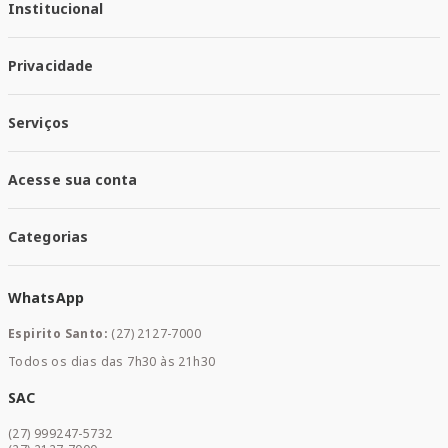
Institucional
Quem Somos
Privacidade
Trabalhe conosco
Responsabilidade Social
Política de Privacidade
Nossas Lojas
Serviços
Política de Entrega
Trocas e Devoluções
Santa Mais Vacinas
Acesse sua conta
Santa Mais Exames
Santa Mais Serviços
Minha Conta
Santa Mais Convenios
Categorias
Meus Pedidos
Medicamentos
WhatsApp
Saúde e Bem-estar
Mamães e Bebê
Espirito Santo:
(27) 2127-7000
Home Care
Todos os dias das 7h30 às 21h30
Cuidados Diários
Dermocosméticos
SAC
Acesse sua conta
(27) 999247-5732
Promoções