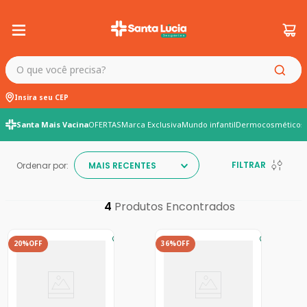
O que você precisa?
Insira seu CEP
Santa Mais Vacina
OFERTAS
Marca Exclusiva
Mundo infantil
Dermocosméticos
FILTRAR
Ordenar por:
MAIS RECENTES
4
20%
OFF
36%
OFF