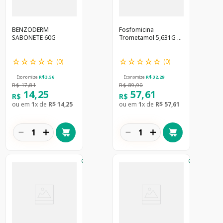
BENZODERM
Fosfomicina
SABONETE 60G
Trometamol 5,631G 1
Env 8G */A
☆
☆
☆
☆
☆
☆
☆
☆
☆
☆
(
0
)
(
0
)
Economize
R$
3
,
56
Economize
R$
32
,
29
R$
17
,
81
R$
89
,
90
14
,
25
57
,
61
R$
R$
ou em
1
x de
R$
14
,
25
ou em
1
x de
R$
57
,
61
－
＋
－
＋