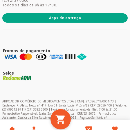
(27) 2127-7000
Todos os dias de 9h às 17h30.
Apps de entrega
Fromas de pagamento
Selos
ARPOADOR COMÉRCIO DE MEDICAMENTOS LTDA | CNPJ: 27.326.719/0001-73 |
Endereço: R. Aleixo Neto, nº 417- loja 01- Santa Lúcia- Vitória/ES CEP: 29056-100 | Telefone:
(27) 99312-9711/ (27) 3382-3300 | Horário de funcionamento da filial: 7:00 às 21:00 |
Farmacêutico Responsável: Izaias Zambelli dos Santos - CRF/ES: 5672 | Farmacêutico
Assistente: Gessica da Silva Nascimento – CRF/ES: 9093 | Registro Sanitário nº:
2024849/2020 | AFE: 0.11366-0 | Encarregado de Proteção de Dados (DPO) - Pablo Felipe
Campelo