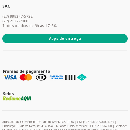
Dermocosméticos
SAC
Acesse sua conta
(27) 999247-5732
Promoções
(27) 2127-7000
Todos os dias de 9h às 17h30.
Apps de entrega
Fromas de pagamento
Selos
ARPOADOR COMÉRCIO DE MEDICAMENTOS LTDA | CNPJ: 27.326.719/0001-73 |
Endereço: R. Aleixo Neto, nº 417- loja 01- Santa Lúcia- Vitória/ES CEP: 29056-100 | Telefone: