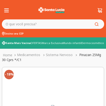
O que você precisa?
Insira seu CEP
Santa Mais Vacina
OFERTAS
Marca Exclusiva
Mundo infantil
Dermocosméticos
Medicamentos
Sistema Nervoso
Pinazan 25Mg
30 Cprs */C1
18%