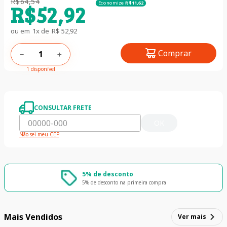
R$
64
,
54
Economize
R$
11
,
62
R$
52
,
92
ou em
1
x de
R$
52
,
92
Comprar
－
＋
1 disponível
CONSULTAR FRETE
OK
Não sei meu CEP
5% de desconto
5% de desconto na primeira compra
Mais Vendidos
Ver mais