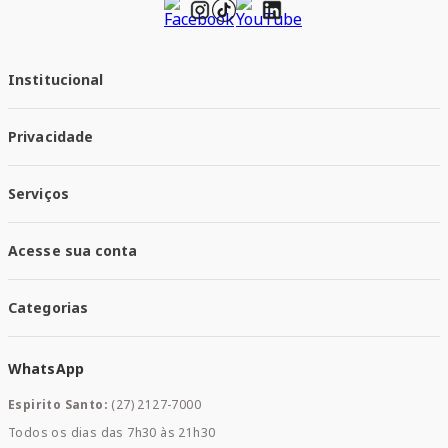
Institucional
Quem Somos
Privacidade
Trabalhe conosco
Responsabilidade Social
Política de Privacidade
Nossas Lojas
Serviços
Política de Entrega
Trocas e Devoluções
Santa Mais Vacinas
Acesse sua conta
Santa Mais Exames
Santa Mais Serviços
Minha Conta
Santa Mais Convenios
Categorias
Meus Pedidos
Medicamentos
WhatsApp
Saúde e Bem-estar
Mamães e Bebê
Espirito Santo:
(27) 2127-7000
Home Care
Todos os dias das 7h30 às 21h30
Cuidados Diários