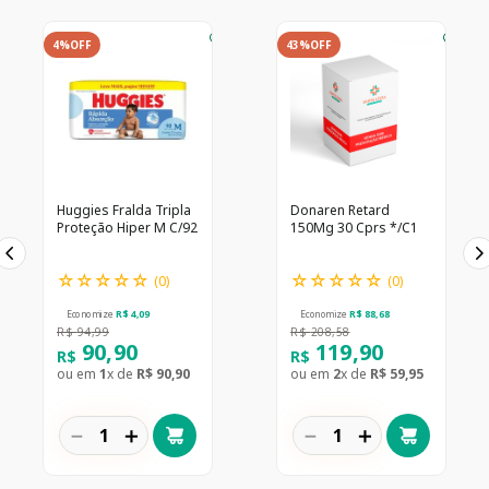
4%
OFF
43%
OFF
Huggies Fralda Tripla
Donaren Retard
Proteção Hiper M C/92
150Mg 30 Cprs */C1
☆
☆
☆
☆
☆
☆
☆
☆
☆
☆
(
0
)
(
0
)
Economize
R$
4
,
09
Economize
R$
88
,
68
R$
94
,
99
R$
208
,
58
90
,
90
119
,
90
R$
R$
ou em
1
x de
R$
90
,
90
ou em
2
x de
R$
59
,
95
－
＋
－
＋