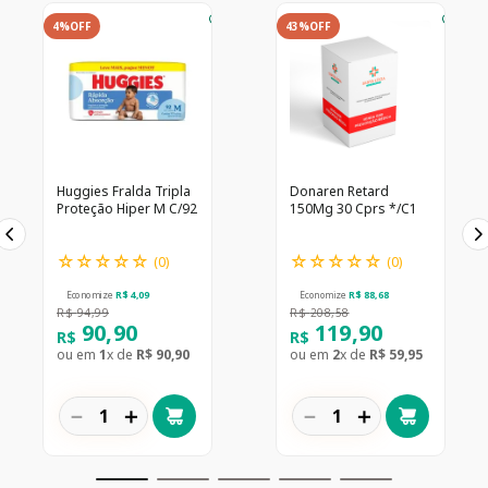
4%
OFF
43%
OFF
Huggies Fralda Tripla
Donaren Retard
Proteção Hiper M C/92
150Mg 30 Cprs */C1
☆
☆
☆
☆
☆
☆
☆
☆
☆
☆
(
0
)
(
0
)
Economize
R$
4
,
09
Economize
R$
88
,
68
R$
94
,
99
R$
208
,
58
90
,
90
119
,
90
R$
R$
ou em
1
x de
R$
90
,
90
ou em
2
x de
R$
59
,
95
－
＋
－
＋