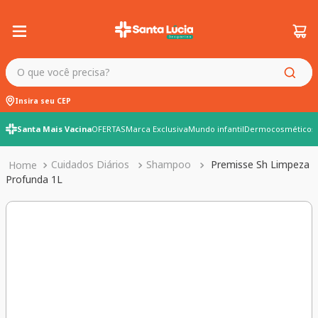
O que você precisa?
Insira seu CEP
Santa Mais Vacina
OFERTAS
Marca Exclusiva
Mundo infantil
Dermocosméticos
Cuidados Diários
Shampoo
Premisse Sh Limpeza
Profunda 1L