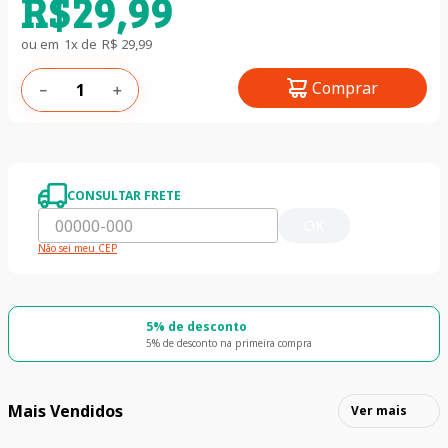
R$
29
,
99
ou em
1
x de
R$
29
,
99
Comprar
－
＋
CONSULTAR FRETE
OK
Não sei meu CEP
5% de desconto
5% de desconto na primeira compra
Mais Vendidos
Ver mais