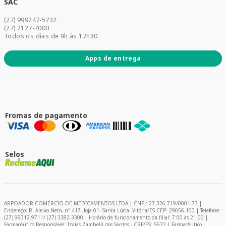
Dermocosméticos
SAC
Acesse sua conta
(27) 999247-5732
Promoções
(27) 2127-7000
Todos os dias de 9h às 17h30.
Apps de entrega
Fromas de pagamento
Selos
ARPOADOR COMÉRCIO DE MEDICAMENTOS LTDA | CNPJ: 27.326.719/0001-73 |
Endereço: R. Aleixo Neto, nº 417- loja 01- Santa Lúcia- Vitória/ES CEP: 29056-100 | Telefone:
(27) 99312-9711/ (27) 3382-3300 | Horário de funcionamento da filial: 7:00 às 21:00 |
Farmacêutico Responsável: Izaias Zambelli dos Santos - CRF/ES: 5672 | Farmacêutico