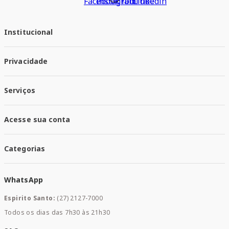
Institucional
Quem Somos
Privacidade
Trabalhe conosco
Responsabilidade Social
Política de Privacidade
Nossas Lojas
Serviços
Política de Entrega
Trocas e Devoluções
Santa Mais Vacinas
Acesse sua conta
Santa Mais Exames
Santa Mais Serviços
Minha Conta
Santa Mais Convenios
Categorias
Meus Pedidos
Medicamentos
WhatsApp
Saúde e Bem-estar
Mamães e Bebê
Espirito Santo:
(27) 2127-7000
Home Care
Todos os dias das 7h30 às 21h30
Cuidados Diários