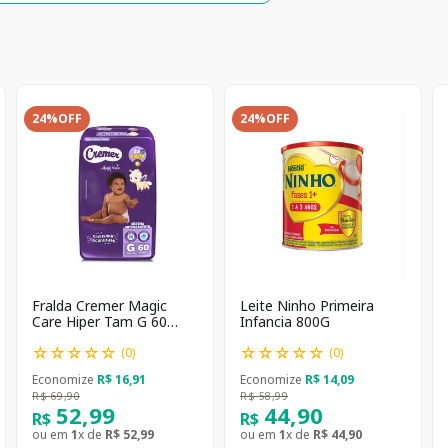
24%
OFF
24%
OFF
Fralda Cremer Magic
Leite Ninho Primeira
Care Hiper Tam G 60
Infancia 800G
unidades
☆
☆
☆
☆
☆
☆
☆
☆
☆
☆
(
0
)
(
0
)
Economize
R$
16
,
91
Economize
R$
14
,
09
R$
69
,
90
R$
58
,
99
52
,
99
44
,
90
R$
R$
ou em
1
x de
R$
52
,
99
ou em
1
x de
R$
44
,
90