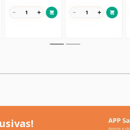
－
＋
－
＋
usivas!