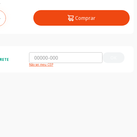
Comprar
＋
OK
RETE
Não sei meu CEP
ida e segura
5% de desconto
do o Brasil
5% de desconto na primeira compra