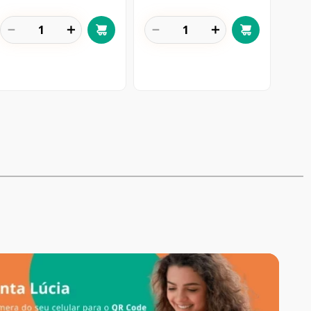
－
＋
－
＋