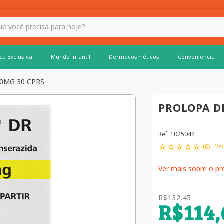
 hoje?
ca Exclusiva
Mundo infantil
Dermocosméticos
Conveniência
0MG 30 CPRS
PROLOPA DR
Ref
:
1025044
☆
☆
☆
☆
☆
Ver
(
0
)
Ver mais sobre o p
R$
132
,
45
R$
114
,