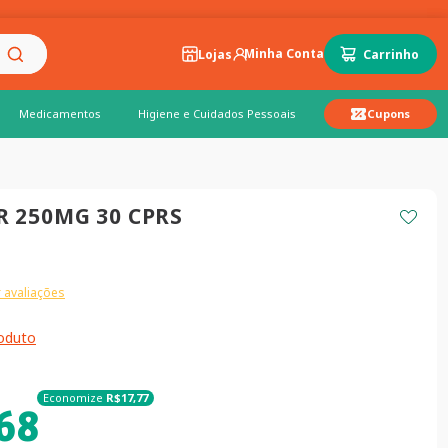
Lojas
Medicamentos
Higiene e Cuidados Pessoais
Cupons
 250MG 30 CPRS
 avaliações
roduto
Economize
R$
17
,
77
68