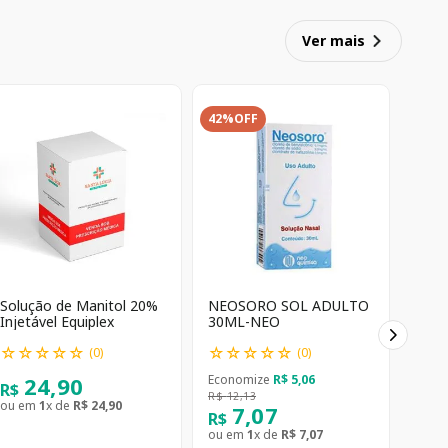
Ver mais
42%
OFF
Solução de Manitol 20%
NEOSORO SOL ADULTO
Injetável Equiplex
30ML-NEO
☆
☆
☆
☆
☆
☆
☆
☆
☆
☆
(
0
)
(
0
)
24
,
90
Economize
R$
5
,
06
R$
R$
12
,
13
ou em
1
x de
R$
24
,
90
7
,
07
R$
ou em
1
x de
R$
7
,
07