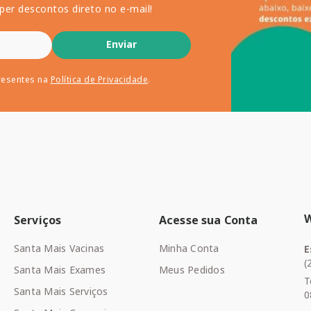
per descontos direto no e-mail!
Enviar
resentes na
Política de Privacidade
.
Serviços
Acesse sua Conta
Santa Mais Vacinas
Minha Conta
E
(
Santa Mais Exames
Meus Pedidos
T
Santa Mais Serviços
0