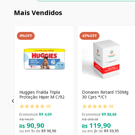
Mais Vendidos
4%
OFF
43%
OFF
Huggies Fralda Tripla
Donaren Retard 150Mg
Proteção Hiper M C/92
30 Cprs */C1
☆
☆
☆
☆
☆
☆
☆
☆
☆
☆
(
0
)
(
0
)
Economize
R$
4
,
09
Economize
R$
88
,
68
R$
94
,
99
R$
208
,
58
90
,
90
119
,
90
R$
R$
ou em
1
x de
R$
90
,
90
ou em
2
x de
R$
59
,
95