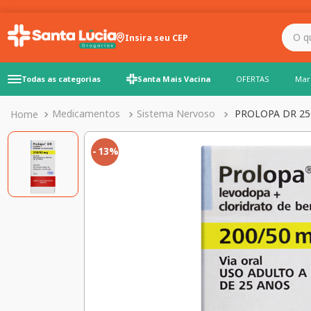
O que você precisa para
Insira seu CEP
Todas as categorias
Santa Mais Vacina
OFERTAS
Mar
Medicamentos
Sistema Nervoso
PROLOPA DR 25
13%