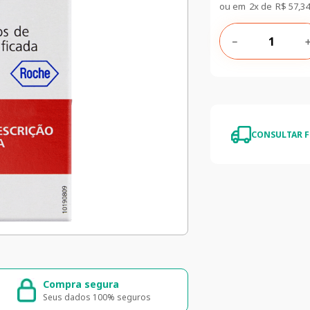
ou em
2
x de
R$
57
,
34
－
CONSULTAR F
Compra segura
Entrega ráp
Seus dados 100% seguros
Entrega para to