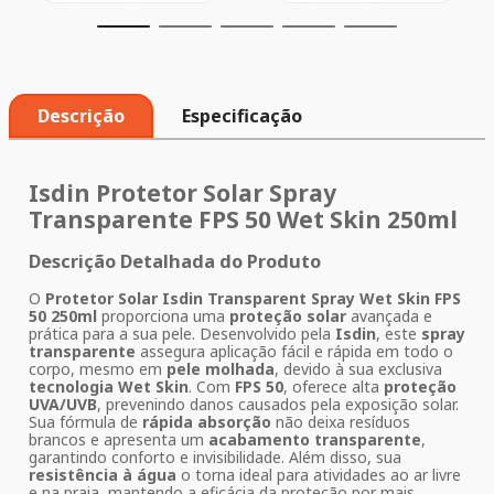
Descrição
Especificação
Isdin
Protetor Solar
Spray
Transparente
FPS 50
Wet Skin
250ml
Descrição Detalhada do Produto
O
Protetor Solar Isdin Transparent Spray Wet Skin FPS
50 250ml
proporciona uma
proteção solar
avançada e
prática para a sua pele. Desenvolvido pela
Isdin
, este
spray
transparente
assegura aplicação fácil e rápida em todo o
corpo, mesmo em
pele molhada
, devido à sua exclusiva
tecnologia Wet Skin
. Com
FPS 50
, oferece alta
proteção
UVA/UVB
, prevenindo danos causados pela exposição solar.
Sua fórmula de
rápida absorção
não deixa resíduos
brancos e apresenta um
acabamento transparente
,
garantindo conforto e invisibilidade. Além disso, sua
resistência à água
o torna ideal para atividades ao ar livre
e na praia, mantendo a eficácia da proteção por mais