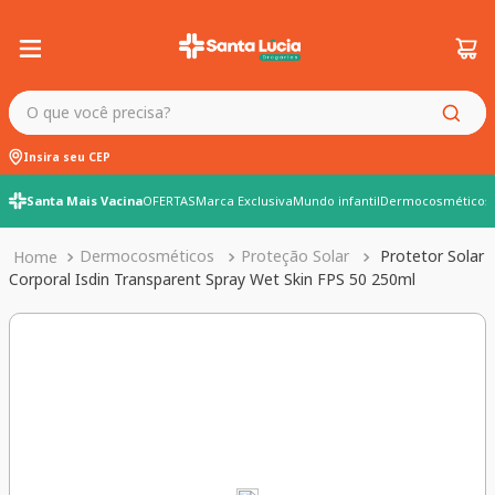
O que você precisa?
Insira seu CEP
Santa Mais Vacina
OFERTAS
Marca Exclusiva
Mundo infantil
Dermocosméticos
Dermocosméticos
Proteção Solar
Protetor Solar
Corporal Isdin Transparent Spray Wet Skin FPS 50 250ml