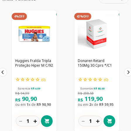
4%
OFF
43%
OFF
Huggies Fralda Tripla
Donaren Retard
Proteção Hiper M C/92
150Mg 30 Cprs */C1
☆
☆
☆
☆
☆
☆
☆
☆
☆
☆
(
0
)
(
0
)
Economize
R$
4
,
09
Economize
R$
88
,
68
R$
94
,
99
R$
208
,
58
90
,
90
119
,
90
R$
R$
ou em
1
x de
R$
90
,
90
ou em
2
x de
R$
59
,
95
－
＋
－
＋