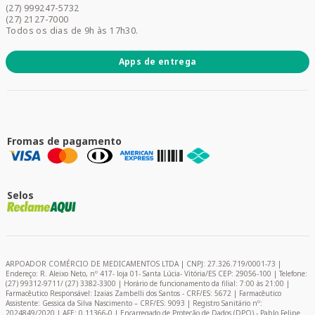
(27) 999247-5732
Promoções
(27) 2127-7000
Todos os dias de 9h às 17h30.
Apps de entrega
Fromas de pagamento
Selos
ARPOADOR COMÉRCIO DE MEDICAMENTOS LTDA | CNPJ: 27.326.719/0001-73 |
Endereço: R. Aleixo Neto, nº 417- loja 01- Santa Lúcia- Vitória/ES CEP: 29056-100 | Telefone:
(27) 99312-9711/ (27) 3382-3300 | Horário de funcionamento da filial: 7:00 às 21:00 |
Farmacêutico Responsável: Izaias Zambelli dos Santos - CRF/ES: 5672 | Farmacêutico
Assistente: Gessica da Silva Nascimento – CRF/ES: 9093 | Registro Sanitário nº:
2024849/2020 | AFE: 0.11366-0 | Encarregado de Proteção de Dados (DPO) - Pablo Felipe