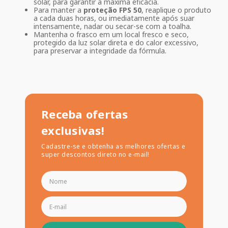
solar, para garantir a máxima eficácia.
Para manter a
proteção FPS 50
, reaplique o produto
a cada duas horas, ou imediatamente após suar
intensamente, nadar ou secar-se com a toalha.
Mantenha o frasco em um local fresco e seco,
protegido da luz solar direta e do calor excessivo,
para preservar a integridade da fórmula.
Receba ofertas
exclusivas!
Cadastre-se e obtenha as melhores ofertas e
super descontos direto no e-mail!