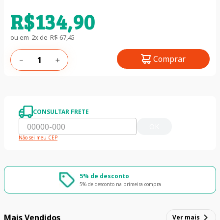
R$
134
,
90
ou em
2
x de
R$
67
,
45
Comprar
－
＋
CONSULTAR FRETE
OK
Não sei meu CEP
5% de desconto
5% de desconto na primeira compra
Mais Vendidos
Ver mais