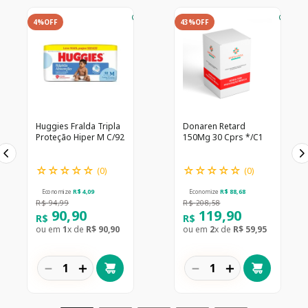
4%
OFF
43%
OFF
Huggies Fralda Tripla
Donaren Retard
Proteção Hiper M C/92
150Mg 30 Cprs */C1
☆
☆
☆
☆
☆
☆
☆
☆
☆
☆
(
0
)
(
0
)
Economize
R$
4
,
09
Economize
R$
88
,
68
R$
94
,
99
R$
208
,
58
90
,
90
119
,
90
R$
R$
ou em
1
x de
R$
90
,
90
ou em
2
x de
R$
59
,
95
－
＋
－
＋