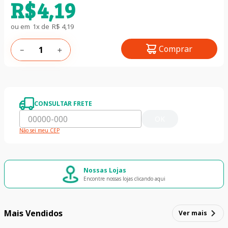
R$
4
,
19
ou em
1
x de
R$
4
,
19
Comprar
－
＋
CONSULTAR FRETE
OK
Não sei meu CEP
Nossas Lojas
Encontre nossas lojas clicando aqui
Mais Vendidos
Ver mais