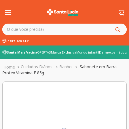
O que você precisa?
Insira seu CEP
Santa Mais Vacina
OFERTAS
Marca Exclusiva
Mundo infantil
Dermocosméticos
Cuidados Diários
Banho
Sabonete em Barra
Protex Vitamina E 85g