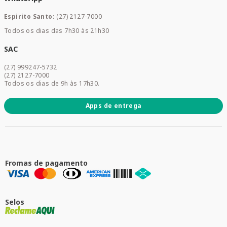
Mamães e Bebê
Espirito Santo:
(27) 2127-7000
Home Care
Todos os dias das 7h30 às 21h30
Cuidados Diários
Dermocosméticos
SAC
Acesse sua conta
(27) 999247-5732
Promoções
(27) 2127-7000
Todos os dias de 9h às 17h30.
Apps de entrega
Fromas de pagamento
Selos