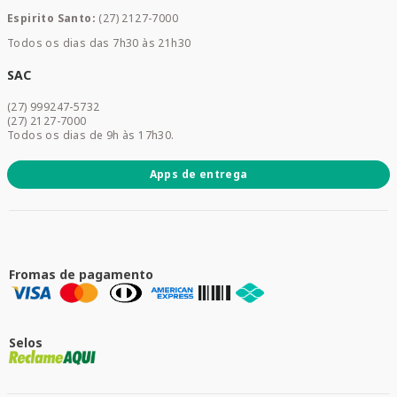
Mamães e Bebê
Espirito Santo:
(27) 2127-7000
Home Care
Todos os dias das 7h30 às 21h30
Cuidados Diários
Dermocosméticos
SAC
Acesse sua conta
(27) 999247-5732
Promoções
(27) 2127-7000
Todos os dias de 9h às 17h30.
Apps de entrega
Fromas de pagamento
Selos