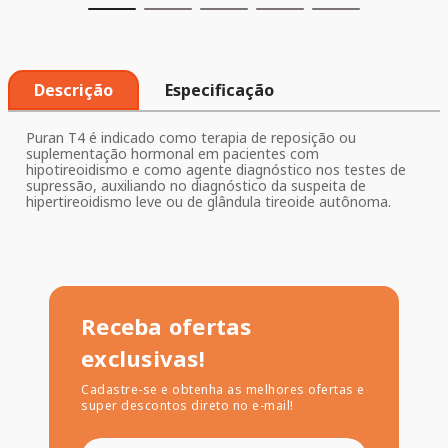
Descrição
Especificação
Puran T4 é indicado como terapia de reposição ou
suplementação hormonal em pacientes com
hipotireoidismo e como agente diagnóstico nos testes de
supressão, auxiliando no diagnóstico da suspeita de
hipertireoidismo leve ou de glândula tireoide autônoma.
Receba ofertas
exclusivas!
Cadastre-se e obtenha as melhores ofertas e
super descontos direto no e-mail!