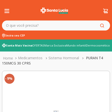
O que você precisa?
Insira seu CEP
Santa Mais Vacina
OFERTAS
Marca Exclusiva
Mundo infantil
Dermocosméticos
Medicamentos
Sistema Hormonal
PURAN T4
150MCG 30 CPRS
9%