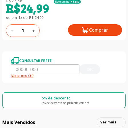
R$
27
,
58
Economize
R$
2
,
59
R$
24
,
99
ou em
1
x de
R$
24
,
99
Comprar
－
＋
CONSULTAR FRETE
OK
Não sei meu CEP
5% de desconto
5% de desconto na primeira compra
Mais Vendidos
Ver mais