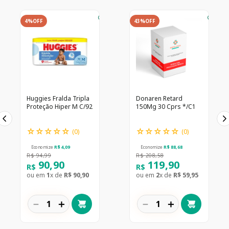
4%
OFF
43%
OFF
Huggies Fralda Tripla
Donaren Retard
Proteção Hiper M C/92
150Mg 30 Cprs */C1
☆
☆
☆
☆
☆
☆
☆
☆
☆
☆
(
0
)
(
0
)
Economize
R$
4
,
09
Economize
R$
88
,
68
R$
94
,
99
R$
208
,
58
90
,
90
119
,
90
R$
R$
ou em
1
x de
R$
90
,
90
ou em
2
x de
R$
59
,
95
－
＋
－
＋