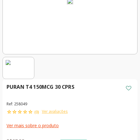
PURAN T4 150MCG 30 CPRS
Ref
:
258049
☆
☆
☆
☆
☆
Ver avaliações
(
0
)
Ver mais sobre o produto