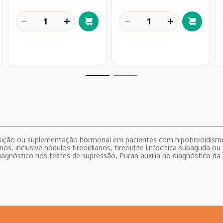
－
＋
－
＋
ição ou suplementação hormonal em pacientes com hipotireoidismo d
s, inclusive nódulos tireoidianos, tireoidite linfocítica subaguda ou 
agnóstico nos testes de supressão, Puran auxilia no diagnóstico da s