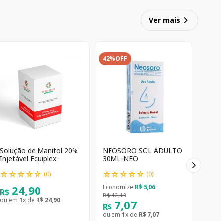
Ver mais
42%
OFF
Solução de Manitol 20%
NEOSORO SOL ADULTO
Injetável Equiplex
30ML-NEO
☆
☆
☆
☆
☆
☆
☆
☆
☆
☆
(
0
)
(
0
)
24
,
90
Economize
R$
5
,
06
R$
R$
12
,
13
ou em
1
x de
R$
24
,
90
7
,
07
R$
ou em
1
x de
R$
7
,
07