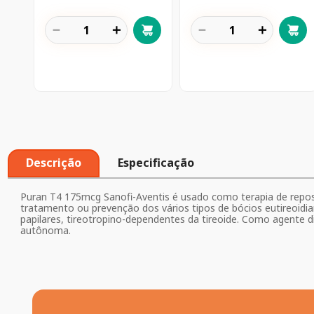
－
＋
－
＋
Descrição
Especificação
Puran T4 175mcg Sanofi-Aventis é usado como terapia de repos
tratamento ou prevenção dos vários tipos de bócios eutireoidiano
papilares, tireotropino-dependentes da tireoide. Como agente di
autônoma.