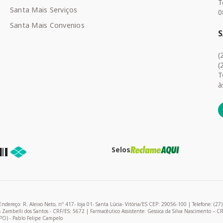
T
Santa Mais Serviços
0
Santa Mais Convenios
(
(
T
à
Selos
R. Aleixo Neto, nº 417- loja 01- Santa Lúcia- Vitória/ES CEP: 29056-100 | Telefone: (27
as Zambelli dos Santos - CRF/ES: 5672 | Farmacêutico Assistente: Gessica da Silva Nascimento – C
PO) - Pablo Felipe Campelo