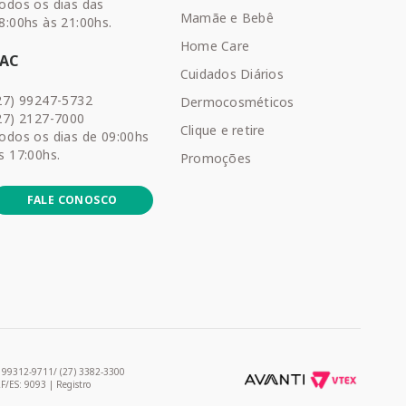
odos os dias das
Mamãe e Bebê
8:00hs às 21:00hs.
Home Care
SAC
Cuidados Diários
27) 99247-5732
Dermocosméticos
27) 2127-7000
Clique e retire
odos os dias de 09:00hs
s 17:00hs.
Promoções
FALE CONOSCO
) 99312-9711/ (27) 3382-3300
RF/ES: 9093 | Registro