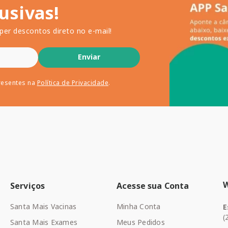
usivas!
per descontos direto no e-mail!
Enviar
resentes na
Política de Privacidade
.
Serviços
Acesse sua Conta
Santa Mais Vacinas
Minha Conta
E
(
Santa Mais Exames
Meus Pedidos