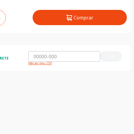
Comprar
＋
OK
RETE
Não sei meu CEP
Compra segura
jas clicando aqui
Seus dados 100% seguros