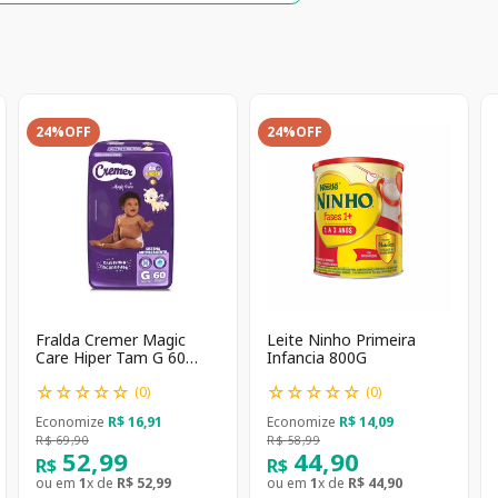
24%
OFF
24%
OFF
Fralda Cremer Magic
Leite Ninho Primeira
Care Hiper Tam G 60
Infancia 800G
unidades
☆
☆
☆
☆
☆
☆
☆
☆
☆
☆
(
0
)
(
0
)
Economize
R$
16
,
91
Economize
R$
14
,
09
R$
69
,
90
R$
58
,
99
52
,
99
44
,
90
R$
R$
ou em
1
x de
R$
52
,
99
ou em
1
x de
R$
44
,
90