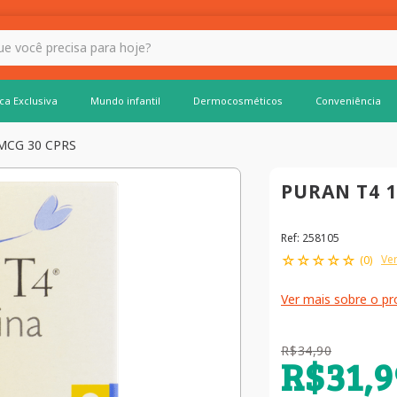
 hoje?
ca Exclusiva
Mundo infantil
Dermocosméticos
Conveniência
MCG 30 CPRS
PURAN T4 1
Ref
:
258105
☆
☆
☆
☆
☆
Ver
(
0
)
Ver mais sobre o p
R$
34
,
90
R$
31
,
9