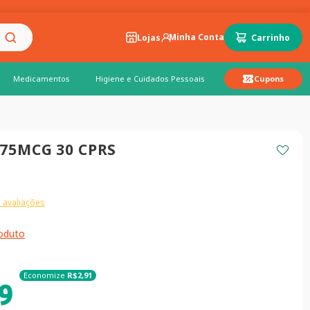
Lojas
Medicamentos
Higiene e Cuidados Pessoais
Cupons
75MCG 30 CPRS
 avaliações
roduto
Economize
R$
2
,
91
9