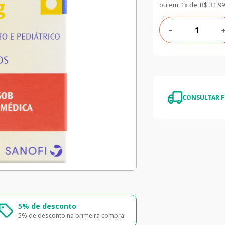
ou em
1
x de
R$
31
,
99
－
CONSULTAR F
5% de desconto
Nossas Lojas
5% de desconto na primeira compra
Encontre nossas lo