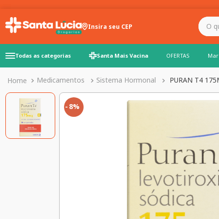
O que você precisa para
Insira seu CEP
Todas as categorias
Santa Mais Vacina
OFERTAS
Mar
Medicamentos
Sistema Hormonal
PURAN T4 175
8%