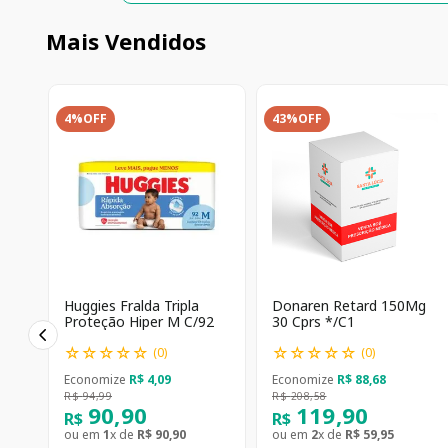
Mais Vendidos
4%
OFF
43%
OFF
Huggies Fralda Tripla
Donaren Retard 150Mg
Proteção Hiper M C/92
30 Cprs */C1
☆
☆
☆
☆
☆
☆
☆
☆
☆
☆
(
0
)
(
0
)
Economize
R$
4
,
09
Economize
R$
88
,
68
R$
94
,
99
R$
208
,
58
90
,
90
119
,
90
R$
R$
ou em
1
x de
R$
90
,
90
ou em
2
x de
R$
59
,
95