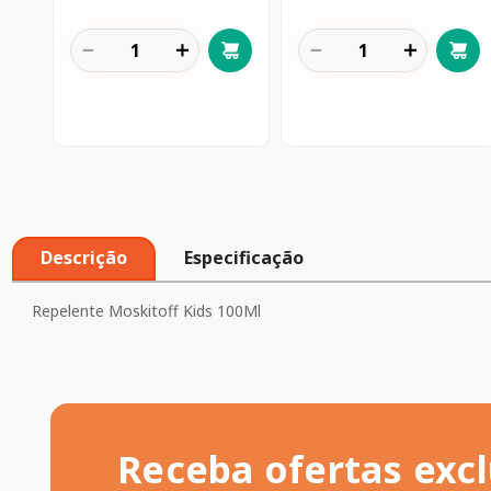
－
＋
－
＋
Descrição
Especificação
Repelente Moskitoff Kids 100Ml
Receba ofertas excl