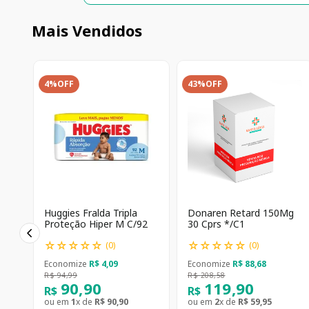
Mais Vendidos
4%
OFF
43%
OFF
Huggies Fralda Tripla
Donaren Retard 150Mg
Proteção Hiper M C/92
30 Cprs */C1
☆
☆
☆
☆
☆
☆
☆
☆
☆
☆
(
0
)
(
0
)
Economize
R$
4
,
09
Economize
R$
88
,
68
R$
94
,
99
R$
208
,
58
90
,
90
119
,
90
R$
R$
ou em
1
x de
R$
90
,
90
ou em
2
x de
R$
59
,
95