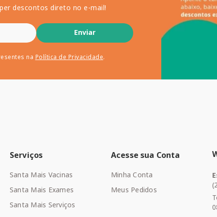
per descontos direto no e-mail!
Enviar
resentes na
Política de Privacidade
.
Serviços
Acesse sua Conta
Santa Mais Vacinas
Minha Conta
E
(
Santa Mais Exames
Meus Pedidos
T
Santa Mais Serviços
0