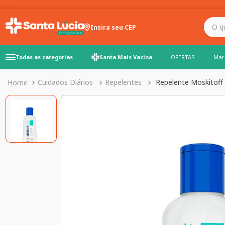
O que você precisa para
Insira seu CEP
Todas as categorias
Santa Mais Vacina
OFERTAS
Mar
Cuidados Diários
Repelentes
Repelente Moskitoff