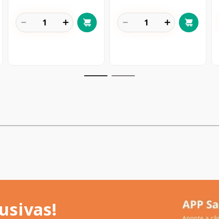
－
＋
－
＋
usivas!