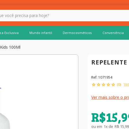
 hoje?
ca Exclusiva
Mundo infantil
Dermocosméticos
Conveniência
 Kids 100Ml
REPELENTE
Ref
:
1071954
☆
☆
☆
☆
☆
Ver
(
0
)
Ver mais sobre o p
R$
15
,
9
ou em
1
x de
R$
15
,
99