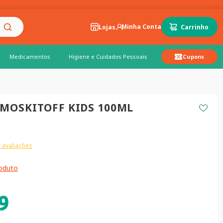
Lojas
Medicamentos
Higiene e Cuidados Pessoais
Cupons
 MOSKITOFF KIDS 100ML
 avaliações
roduto
9