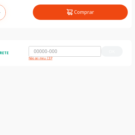
Comprar
＋
OK
RETE
Não sei meu CEP
ida e segura
5% de desconto
do o Brasil
5% de desconto na primeira compra