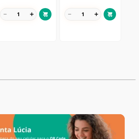
－
＋
－
＋