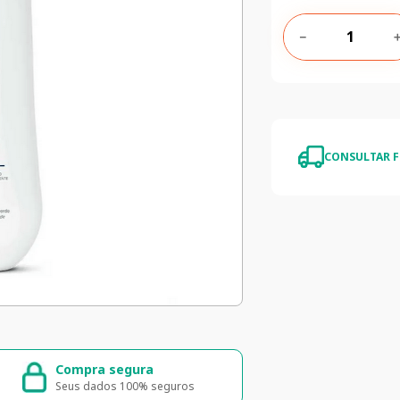
－
CONSULTAR F
Compra segura
Entrega ráp
Seus dados 100% seguros
Entrega para to