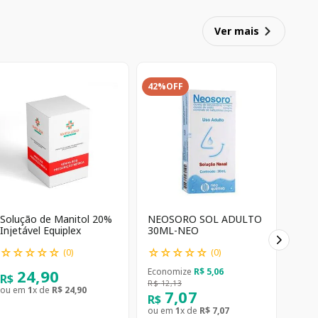
Ver mais
42%
OFF
Solução de Manitol 20%
NEOSORO SOL ADULTO
Injetável Equiplex
30ML-NEO
☆
☆
☆
☆
☆
☆
☆
☆
☆
☆
(
0
)
(
0
)
24
,
90
Economize
R$
5
,
06
R$
R$
12
,
13
ou em
1
x de
R$
24
,
90
7
,
07
R$
ou em
1
x de
R$
7
,
07