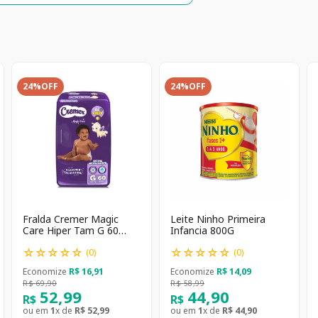
24%
OFF
24%
OFF
Fralda Cremer Magic
Leite Ninho Primeira
Care Hiper Tam G 60
Infancia 800G
unidades
☆
☆
☆
☆
☆
☆
☆
☆
☆
☆
(
0
)
(
0
)
Economize
R$
16
,
91
Economize
R$
14
,
09
R$
69
,
90
R$
58
,
99
52
,
99
44
,
90
R$
R$
ou em
1
x de
R$
52
,
99
ou em
1
x de
R$
44
,
90