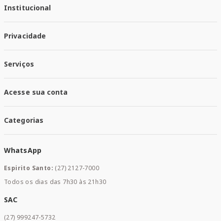
Institucional
Quem Somos
Privacidade
Trabalhe conosco
Responsabilidade Social
Política de Privacidade
Nossas Lojas
Serviços
Política de Entrega
Trocas e Devoluções
Santa Mais Vacinas
Acesse sua conta
Santa Mais Exames
Santa Mais Serviços
Minha Conta
Santa Mais Convenios
Categorias
Meus Pedidos
Medicamentos
WhatsApp
Saúde e Bem-estar
Mamães e Bebê
Espirito Santo:
(27) 2127-7000
Home Care
Todos os dias das 7h30 às 21h30
Cuidados Diários
Dermocosméticos
SAC
Acesse sua conta
(27) 999247-5732