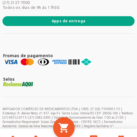
Promoções
(27) 2127-7000
Todos os dias de 9h às 17h30.
Apps de entrega
Fromas de pagamento
Selos
ARPOADOR COMÉRCIO DE MEDICAMENTOS LTDA | CNPJ: 27.326.719/0001-73 |
Endereço: R. Aleixo Neto, nº 417- loja 01- Santa Lúcia- Vitória/ES CEP: 29056-100 | Telefone:
(27) 99312-9711/ (27) 3382-3300 | Horário de funcionamento da filial: 7:00 às 21:00 |
Farmacêutico Responsável: Izaias Zambelli dos Santos - CRF/ES: 5672 | Farmacêutico
Assistente: Gessica da Silva Nascimento – CRF/ES: 9093 | Registro Sanitário nº:
2024849/2020 | AFE: 0.11366-0 | Encarregado de Proteção de Dados (DPO) - Pablo Felipe
Campelo