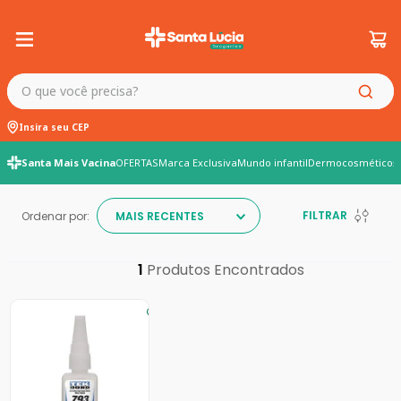
O que você precisa?
Insira seu CEP
Santa Mais Vacina
OFERTAS
Marca Exclusiva
Mundo infantil
Dermocosméticos
FILTRAR
Ordenar por:
MAIS RECENTES
1