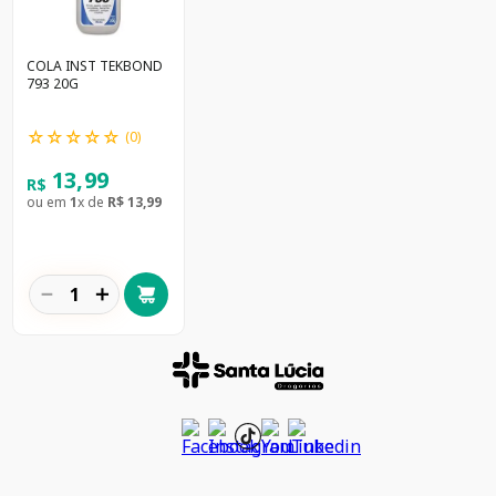
COLA INST TEKBOND
793 20G
☆
☆
☆
☆
☆
(
0
)
13
,
99
R$
ou em
1
x de
R$
13
,
99
－
＋