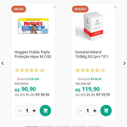
4%
OFF
43%
OFF
Huggies Fralda Tripla
Donaren Retard
Proteção Hiper M C/92
150Mg 30 Cprs */C1
☆
☆
☆
☆
☆
☆
☆
☆
☆
☆
(
0
)
(
0
)
Economize
R$
4
,
09
Economize
R$
88
,
68
R$
94
,
99
R$
208
,
58
90
,
90
119
,
90
R$
R$
ou em
1
x de
R$
90
,
90
ou em
2
x de
R$
59
,
95
－
＋
－
＋