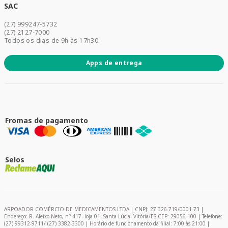
Dermocosméticos
SAC
Acesse sua conta
(27) 999247-5732
Promoções
(27) 2127-7000
Todos os dias de 9h às 17h30.
Apps de entrega
Fromas de pagamento
Selos
ARPOADOR COMÉRCIO DE MEDICAMENTOS LTDA | CNPJ: 27.326.719/0001-73 |
Endereço: R. Aleixo Neto, nº 417- loja 01- Santa Lúcia- Vitória/ES CEP: 29056-100 | Telefone:
(27) 99312-9711/ (27) 3382-3300 | Horário de funcionamento da filial: 7:00 às 21:00 |