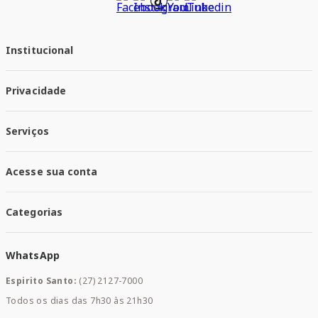
Institucional
Quem Somos
Privacidade
Trabalhe conosco
Responsabilidade Social
Política de Privacidade
Nossas Lojas
Serviços
Política de Entrega
Trocas e Devoluções
Santa Mais Vacinas
Acesse sua conta
Santa Mais Exames
Santa Mais Serviços
Minha Conta
Santa Mais Convenios
Categorias
Meus Pedidos
Medicamentos
WhatsApp
Saúde e Bem-estar
Mamães e Bebê
Espirito Santo:
(27) 2127-7000
Home Care
Todos os dias das 7h30 às 21h30
Cuidados Diários