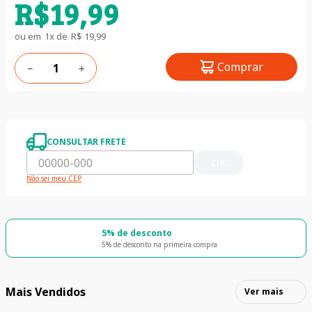
R$
19
,
99
ou em
1
x de
R$
19
,
99
Comprar
－
＋
CONSULTAR FRETE
OK
Não sei meu CEP
5% de desconto
5% de desconto na primeira compra
Mais Vendidos
Ver mais