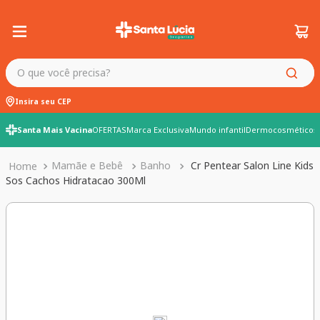
O que você precisa?
Insira seu CEP
Santa Mais Vacina
OFERTAS
Marca Exclusiva
Mundo infantil
Dermocosméticos
Mamãe e Bebê
Banho
Cr Pentear Salon Line Kids
Sos Cachos Hidratacao 300Ml