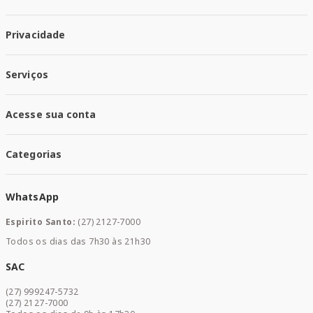
Quem Somos
Privacidade
Trabalhe conosco
Responsabilidade Social
Política de Privacidade
Nossas Lojas
Serviços
Política de Entrega
Trocas e Devoluções
Santa Mais Vacinas
Acesse sua conta
Santa Mais Exames
Santa Mais Serviços
Minha Conta
Santa Mais Convenios
Categorias
Meus Pedidos
Medicamentos
WhatsApp
Saúde e Bem-estar
Mamães e Bebê
Espirito Santo:
(27) 2127-7000
Home Care
Todos os dias das 7h30 às 21h30
Cuidados Diários
Dermocosméticos
SAC
Acesse sua conta
(27) 999247-5732
Promoções
(27) 2127-7000