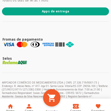
Todos os dias de 9h às 17h30.
Apps de entrega
Fromas de pagamento
Selos
ARPOADOR COMÉRCIO DE MEDICAMENTOS LTDA | CNPJ: 27.326.719/0001-73 |
Endereço: R. Aleixo Neto, nº 417- loja 01- Santa Lúcia- Vitória/ES CEP: 29056-100 | Telefone:
(27) 99312-9711/ (27) 3382-3300 | Horário de funcionamento da filial: 7:00 às 21:00 |
Farmacêutico Responsável: Izaias Zambelli dos Santos - CRF/ES: 5672 | Farmacêutico
Assistente: Gessica da Silva Nascimento – CRF/ES: 9093 | Registro Sanitário nº:
2024849/2020 | AFE: 0.11366-0 | Encarregado de Proteção de Dados (DPO) - Pablo Felipe
Campelo
Home
Conta
Cupons
Favoritos