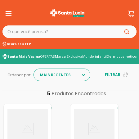
O que você precisa?
Insira seu CEP
Santa Mais Vacina
OFERTAS
Marca Exclusiva
Mundo infantil
Dermocosméticos
FILTRAR
Ordenar por:
MAIS RECENTES
5