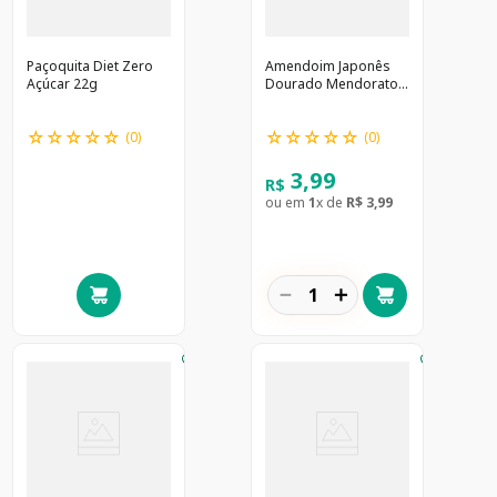
Paçoquita Diet Zero
Amendoim Japonês
Açúcar 22g
Dourado Mendorato
70g
☆
☆
☆
☆
☆
☆
☆
☆
☆
☆
(
0
)
(
0
)
3
,
99
R$
ou em
1
x de
R$
3
,
99
－
＋