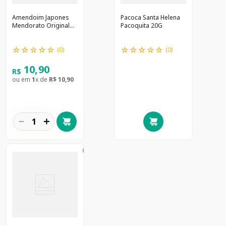
Amendoim Japones
Pacoca Santa Helena
Mendorato Original
Pacoquita 20G
150G
☆
☆
☆
☆
☆
☆
☆
☆
☆
☆
(
0
)
(
0
)
10
,
90
R$
ou em
1
x de
R$
10
,
90
－
＋