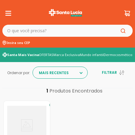
O que você precisa?
Insira seu CEP
Santa Mais Vacina
OFERTAS
Marca Exclusiva
Mundo infantil
Dermocosméticos
FILTRAR
Ordenar por:
MAIS RECENTES
1