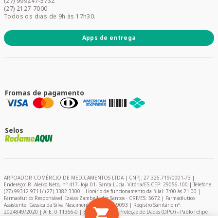
(27) 999247-5732
Promoções
(27) 2127-7000
Todos os dias de 9h às 17h30.
Apps de entrega
Fromas de pagamento
Selos
ARPOADOR COMÉRCIO DE MEDICAMENTOS LTDA | CNPJ: 27.326.719/0001-73 |
Endereço: R. Aleixo Neto, nº 417- loja 01- Santa Lúcia- Vitória/ES CEP: 29056-100 | Telefone:
(27) 99312-9711/ (27) 3382-3300 | Horário de funcionamento da filial: 7:00 às 21:00 |
Farmacêutico Responsável: Izaias Zambelli dos Santos - CRF/ES: 5672 | Farmacêutico
Assistente: Gessica da Silva Nascimento – CRF/ES: 9093 | Registro Sanitário nº:
2024849/2020 | AFE: 0.11366-0 | Encarregado de Proteção de Dados (DPO) - Pablo Felipe