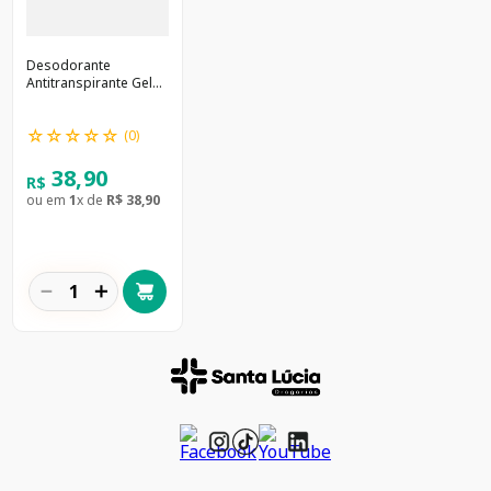
Desodorante
Antitranspirante Gel
Invisível Secret Clinical
Feminino 100h 45g
☆
☆
☆
☆
☆
(
0
)
38
,
90
R$
ou em
1
x de
R$
38
,
90
－
＋