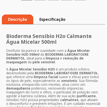
Descrição
Especificação
Bioderma Sensibio H2o Calmante
Água Micelar 500ml
Desfrute da pureza e suavidade com a
Água Micelar
Sensibio H2O 500ml
da
BIODERMA LABORATOIRE
DERMATOL
, ideal para a
limpeza
e
remoção de
maquiagem
da
pele sensível
.
A
Água Micelar Sensibio H2O
é um produto icônico,
desenvolvido pela
BIODERMA LABORATOIRE DERMATOL
,
que oferece uma
limpeza facial
suave e eficaz para todos
os tipos de pele, especialmente as
sensíveis
. Sua fórmula
exclusiva, enriquecida com micelas, atua como um
demaquilante
poderoso, removendo impurezas,
maquiagem do rosto e olhos, e partículas de poluição sem
agredir a barreira cutânea. Além de sua ação
purificante
,
Sensibio H2O possui propriedades
calmantes
, que aliviam
o desconforto e previnem irritações. É um cuidado essencial