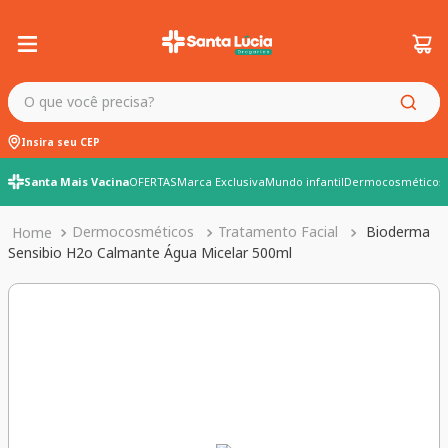
O que você precisa?
Insira seu CEP
Santa Mais Vacina
OFERTAS
Marca Exclusiva
Mundo infantil
Dermocosméticos
Dermocosméticos
Tratamento Facial
Bioderma
Sensibio H2o Calmante Água Micelar 500ml