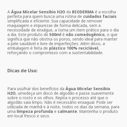
A
Água Micelar Sensibio H2O
da
BIODERMA
é a escolha
perfeita para quem busca uma rotina de
cuidados faciais
simplificada e eficiente. Sua capacidade de remover
maquiagem e impurezas de forma delicada, sem a
necessidade de enxágue, a torna um item prático para o dia
a dia. Este produto de
500ml
é
não comedogênico
, o que
significa que não obstrui os poros, sendo ideal para manter
a pele saudável e livre de imperfeições. Além disso, a
embalagem é feita de
plástico 100% reciclável
,
reforçando o compromisso com a sustentabilidade.
Dicas de Uso:
Para usufruir dos benefícios da
Água Micelar Sensibio
H2O
, umedeça um disco de algodão e passe suavemente
sobre o rosto e os olhos. Repita o processo até que o
algodão saia limpo. Não é necessário enxaguar. Pode ser
utilizada de manhã e à noite, todos os dias da semana, para
uma
limpeza profunda
e
calmante
. Mantenha o produto
em local fresco e seco.