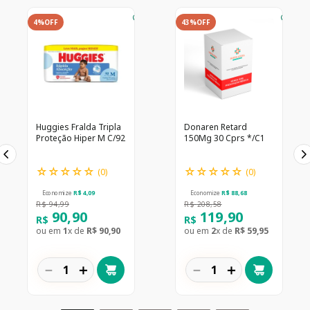
4%
OFF
43%
OFF
Huggies Fralda Tripla
Donaren Retard
Proteção Hiper M C/92
150Mg 30 Cprs */C1
☆
☆
☆
☆
☆
☆
☆
☆
☆
☆
(
0
)
(
0
)
Economize
R$
4
,
09
Economize
R$
88
,
68
R$
94
,
99
R$
208
,
58
90
,
90
119
,
90
R$
R$
ou em
1
x de
R$
90
,
90
ou em
2
x de
R$
59
,
95
－
＋
－
＋