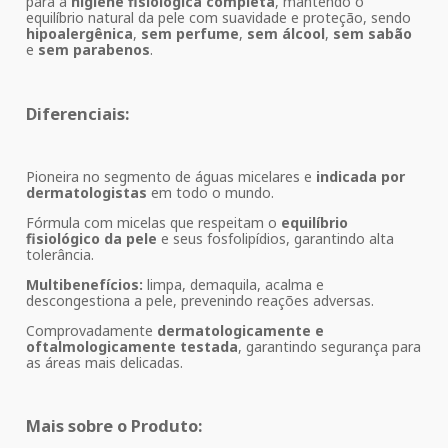
para a
higiene fisiológica completa
, mantendo o
equilíbrio natural da pele com suavidade e proteção, sendo
hipoalergênica
,
sem perfume
,
sem álcool
,
sem sabão
e
sem parabenos
.
Diferenciais:
Pioneira no segmento de águas micelares e
indicada por
dermatologistas
em todo o mundo.
Fórmula com micelas que respeitam o
equilíbrio
fisiológico da pele
e seus fosfolipídios, garantindo alta
tolerância.
Multibenefícios:
limpa, demaquila, acalma e
descongestiona a pele, prevenindo reações adversas.
Comprovadamente
dermatologicamente e
oftalmologicamente testada
, garantindo segurança para
as áreas mais delicadas.
Mais sobre o Produto: