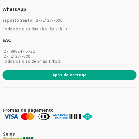
Medicamentos
WhatsApp
Saúde e Bem-estar
Mamães e Bebê
Espirito Santo:
(27) 2127-7000
Home Care
Todos os dias das 7h30 às 21h30
Cuidados Diários
Dermocosméticos
SAC
Acesse sua conta
(27) 999247-5732
Promoções
(27) 2127-7000
Todos os dias de 9h às 17h30.
Apps de entrega
Fromas de pagamento
Selos