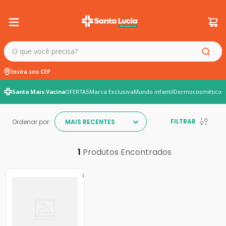
O que você precisa?
Insira seu CEP
Santa Mais Vacina
OFERTAS
Marca Exclusiva
Mundo infantil
Dermocosméticos
FILTRAR
Ordenar por:
MAIS RECENTES
1