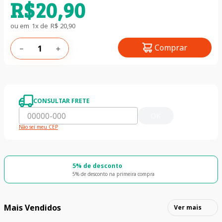
R$
20
,
90
ou em
1
x de
R$
20
,
90
Comprar
－
＋
CONSULTAR FRETE
OK
Não sei meu CEP
5% de desconto
5% de desconto na primeira compra
Mais Vendidos
Ver mais