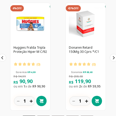
4%
OFF
43%
OFF
Huggies Fralda Tripla
Donaren Retard
Proteção Hiper M C/92
150Mg 30 Cprs */C1
☆
☆
☆
☆
☆
☆
☆
☆
☆
☆
(
0
)
(
0
)
Economize
R$
4
,
09
Economize
R$
88
,
68
R$
94
,
99
R$
208
,
58
90
,
90
119
,
90
R$
R$
ou em
1
x de
R$
90
,
90
ou em
2
x de
R$
59
,
95
－
＋
－
＋