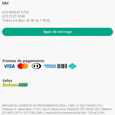
Dermocosméticos
SAC
Acesse sua conta
(27) 999247-5732
Promoções
(27) 2127-7000
Todos os dias de 9h às 17h30.
Apps de entrega
Fromas de pagamento
Selos
ARPOADOR COMÉRCIO DE MEDICAMENTOS LTDA | CNPJ: 27.326.719/0001-73 |
Endereço: R. Aleixo Neto, nº 417- loja 01- Santa Lúcia- Vitória/ES CEP: 29056-100 | Telefone:
(27) 99312-9711/ (27) 3382-3300 | Horário de funcionamento da filial: 7:00 às 21:00 |