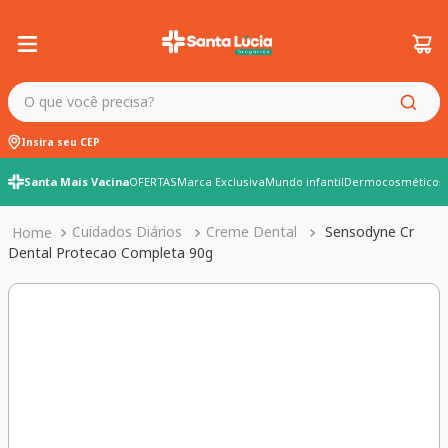
O que você precisa?
Insira seu CEP
Santa Mais Vacina
OFERTAS
Marca Exclusiva
Mundo infantil
Dermocosméticos
Cuidados Diários
Creme Dental
Sensodyne Cr
Dental Protecao Completa 90g