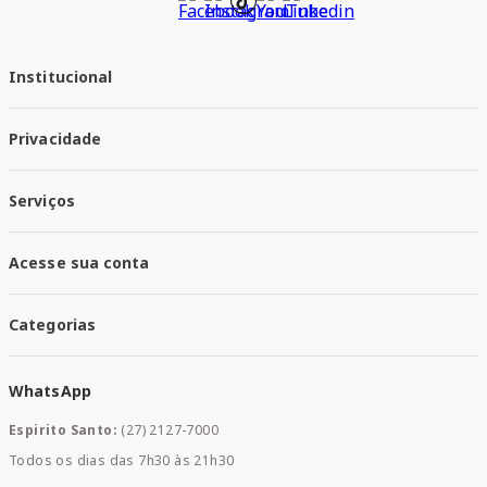
Institucional
Quem Somos
Privacidade
Trabalhe conosco
Responsabilidade Social
Política de Privacidade
Nossas Lojas
Serviços
Política de Entrega
Trocas e Devoluções
Santa Mais Vacinas
Acesse sua conta
Santa Mais Exames
Santa Mais Serviços
Minha Conta
Santa Mais Convenios
Categorias
Meus Pedidos
Medicamentos
WhatsApp
Saúde e Bem-estar
Mamães e Bebê
Espirito Santo:
(27) 2127-7000
Home Care
Todos os dias das 7h30 às 21h30
Cuidados Diários