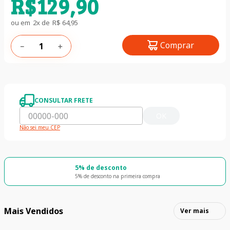
R$
129
,
90
ou em
2
x de
R$
64
,
95
Comprar
－
＋
CONSULTAR FRETE
OK
Não sei meu CEP
5% de desconto
5% de desconto na primeira compra
Mais Vendidos
Ver mais