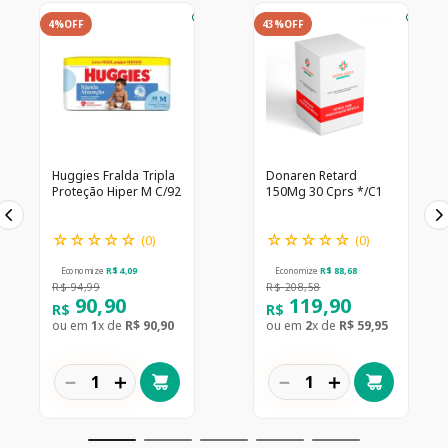
4%
OFF
43%
OFF
Huggies Fralda Tripla
Donaren Retard
Proteção Hiper M C/92
150Mg 30 Cprs */C1
☆
☆
☆
☆
☆
☆
☆
☆
☆
☆
(
0
)
(
0
)
Economize
R$
4
,
09
Economize
R$
88
,
68
R$
94
,
99
R$
208
,
58
90
,
90
119
,
90
R$
R$
ou em
1
x de
R$
90
,
90
ou em
2
x de
R$
59
,
95
－
＋
－
＋