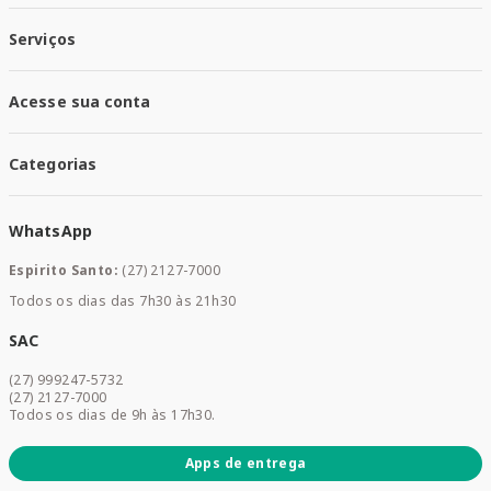
Responsabilidade Social
Política de Privacidade
Nossas Lojas
Serviços
Política de Entrega
Trocas e Devoluções
Santa Mais Vacinas
Acesse sua conta
Santa Mais Exames
Santa Mais Serviços
Minha Conta
Santa Mais Convenios
Categorias
Meus Pedidos
Medicamentos
WhatsApp
Saúde e Bem-estar
Mamães e Bebê
Espirito Santo:
(27) 2127-7000
Home Care
Todos os dias das 7h30 às 21h30
Cuidados Diários
Dermocosméticos
SAC
Acesse sua conta
(27) 999247-5732
Promoções
(27) 2127-7000
Todos os dias de 9h às 17h30.
Apps de entrega