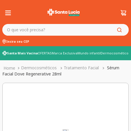
O que você precisa?
Insira seu CEP
Santa Mais Vacina
OFERTAS
Marca Exclusiva
Mundo infantil
Dermocosméticos
Dermocosméticos
Tratamento Facial
Sérum
Facial Dove Regenerative 28ml