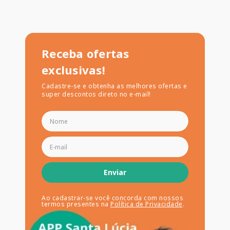
Receba ofertas
exclusivas!
Cadastre-se e obtenha as melhores ofertas e
super descontos direto no e-mail!
Enviar
Ao cadastrar-se você concorda com nossos
termos presentes na
Política de Privacidade
.