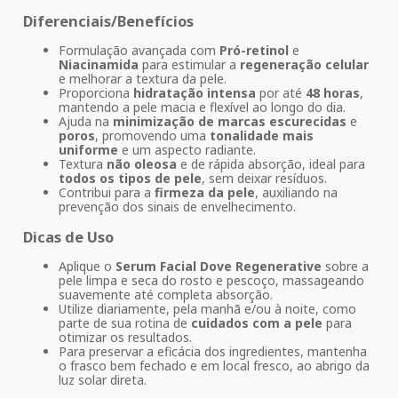
Diferenciais/Benefícios
Formulação avançada com
Pró-retinol
e
Niacinamida
para estimular a
regeneração celular
e melhorar a textura da pele.
Proporciona
hidratação intensa
por até
48 horas
,
mantendo a pele macia e flexível ao longo do dia.
Ajuda na
minimização de marcas escurecidas
e
poros
, promovendo uma
tonalidade mais
uniforme
e um aspecto radiante.
Textura
não oleosa
e de rápida absorção, ideal para
todos os tipos de pele
, sem deixar resíduos.
Contribui para a
firmeza da pele
, auxiliando na
prevenção dos sinais de envelhecimento.
Dicas de Uso
Aplique o
Serum Facial Dove Regenerative
sobre a
pele limpa e seca do rosto e pescoço, massageando
suavemente até completa absorção.
Utilize diariamente, pela manhã e/ou à noite, como
parte de sua rotina de
cuidados com a pele
para
otimizar os resultados.
Para preservar a eficácia dos ingredientes, mantenha
o frasco bem fechado e em local fresco, ao abrigo da
luz solar direta.