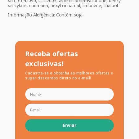
salt, CI 42090, CI 47005, alpha-isomethyl ionone, benzyl
salicylate, coumarin, hexyl cinnamal, limonene, linalool
Informação Alergênica: Contém soja.
Receba ofertas
exclusivas!
Cadastre-se e obtenha as melhores ofertas e
super descontos direto no e-mail!
Enviar