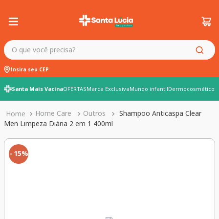
O que você precisa?
Insira seu CEP
Santa Mais Vacina
OFERTAS
Marca Exclusiva
Mundo infantil
Dermocosméticos
Home Care
Outros
Shampoo Anticaspa Clear
Men Limpeza Diária 2 em 1 400ml
15%