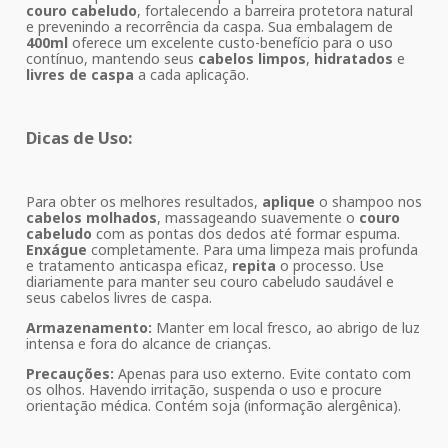
couro cabeludo
, fortalecendo a barreira protetora natural
e prevenindo a recorrência da caspa. Sua embalagem de
400ml
oferece um excelente custo-benefício para o uso
contínuo, mantendo seus
cabelos limpos
,
hidratados
e
livres de caspa
a cada aplicação.
Dicas de Uso:
Para obter os melhores resultados,
aplique
o shampoo nos
cabelos molhados
, massageando suavemente o
couro
cabeludo
com as pontas dos dedos até formar espuma.
Enxágue
completamente. Para uma limpeza mais profunda
e tratamento anticaspa eficaz,
repita
o processo. Use
diariamente para manter seu couro cabeludo saudável e
seus cabelos livres de caspa.
Armazenamento:
Manter em local fresco, ao abrigo de luz
intensa e fora do alcance de crianças.
Precauções:
Apenas para uso externo. Evite contato com
os olhos. Havendo irritação, suspenda o uso e procure
orientação médica. Contém soja (informação alergênica).