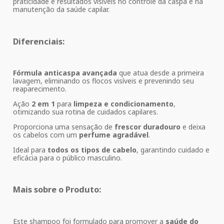
praticidade e resultados visíveis no controle da caspa e na
manutenção da saúde capilar.
Diferenciais:
Fórmula anticaspa avançada
que atua desde a primeira
lavagem, eliminando os flocos visíveis e prevenindo seu
reaparecimento.
Ação
2 em 1
para
limpeza e condicionamento
,
otimizando sua rotina de cuidados capilares.
Proporciona uma sensação de
frescor duradouro
e deixa
os cabelos com um
perfume agradável
.
Ideal para
todos os tipos de cabelo
, garantindo cuidado e
eficácia para o público masculino.
Mais sobre o Produto:
Este shampoo foi formulado para promover a
saúde do