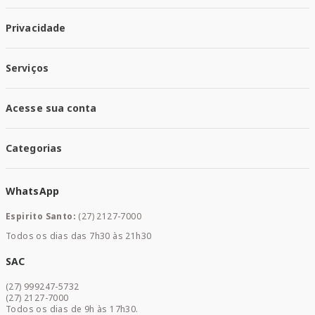
Quem Somos
Privacidade
Trabalhe conosco
Responsabilidade Social
Política de Privacidade
Nossas Lojas
Serviços
Política de Entrega
Trocas e Devoluções
Santa Mais Vacinas
Acesse sua conta
Santa Mais Exames
Santa Mais Serviços
Minha Conta
Santa Mais Convenios
Categorias
Meus Pedidos
Medicamentos
WhatsApp
Saúde e Bem-estar
Mamães e Bebê
Espirito Santo:
(27) 2127-7000
Home Care
Todos os dias das 7h30 às 21h30
Cuidados Diários
Dermocosméticos
SAC
Acesse sua conta
(27) 999247-5732
Promoções
(27) 2127-7000
Todos os dias de 9h às 17h30.