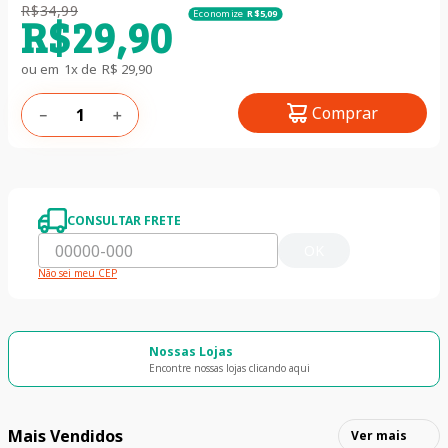
R$
34
,
99
Economize
R$
5
,
09
R$
29
,
90
ou em
1
x de
R$
29
,
90
Comprar
－
＋
CONSULTAR FRETE
OK
Não sei meu CEP
Nossas Lojas
Encontre nossas lojas clicando aqui
Mais Vendidos
Ver mais