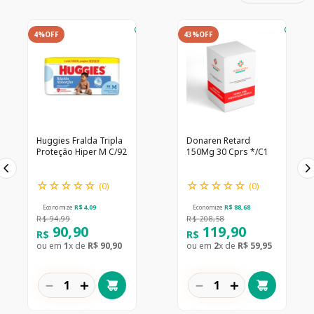
4%
OFF
43%
OFF
Huggies Fralda Tripla
Donaren Retard
Proteção Hiper M C/92
150Mg 30 Cprs */C1
☆
☆
☆
☆
☆
☆
☆
☆
☆
☆
(
0
)
(
0
)
Economize
R$
4
,
09
Economize
R$
88
,
68
R$
94
,
99
R$
208
,
58
90
,
90
119
,
90
R$
R$
ou em
1
x de
R$
90
,
90
ou em
2
x de
R$
59
,
95
－
＋
－
＋