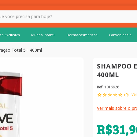
 hoje?
ca Exclusiva
Mundo infantil
Dermocosméticos
Conveniência
ação Total 5+ 400ml
SHAMPOO E
400ML
Ref
:
1016926
☆
☆
☆
☆
☆
Ver
(
0
)
Ver mais sobre o p
R$
31
,
9