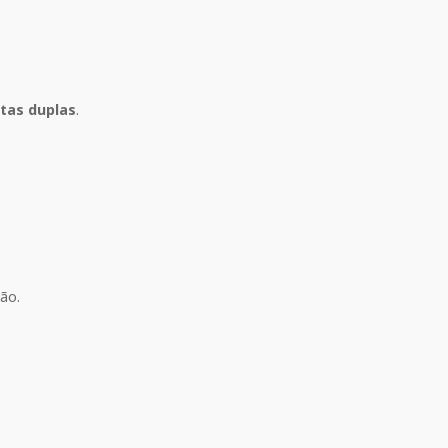
tas duplas
.
ão.