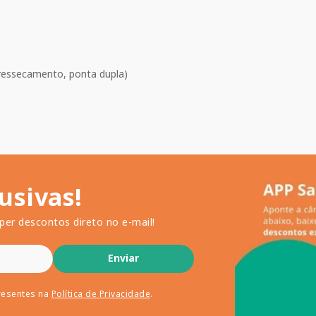
 ressecamento, ponta dupla)
usivas!
per descontos direto no e-mail!
Enviar
resentes na
Política de Privacidade
.