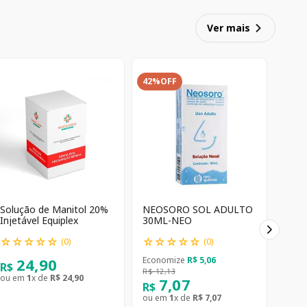
Ver mais
42%
OFF
Solução de Manitol 20%
NEOSORO SOL ADULTO
Injetável Equiplex
30ML-NEO
☆
☆
☆
☆
☆
☆
☆
☆
☆
☆
(
0
)
(
0
)
24
,
90
Economize
R$
5
,
06
R$
R$
12
,
13
ou em
1
x de
R$
24
,
90
7
,
07
R$
ou em
1
x de
R$
7
,
07