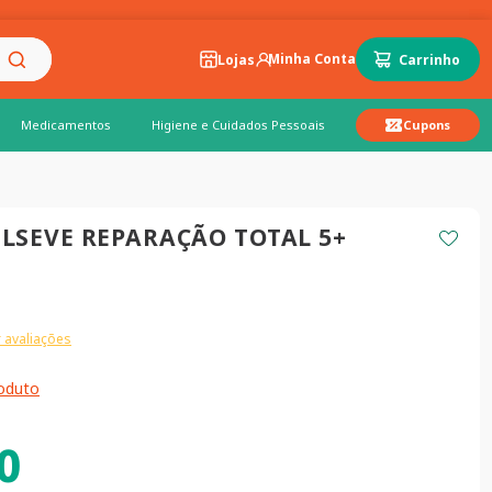
Lojas
Medicamentos
Higiene e Cuidados Pessoais
Cupons
LSEVE REPARAÇÃO TOTAL 5+
 avaliações
roduto
0