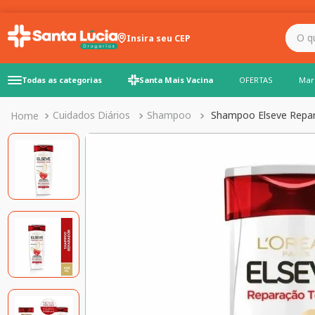
O que você precisa para
Insira seu CEP
Todas as categorias
Santa Mais Vacina
OFERTAS
Mar
Cuidados Diários
Shampoo
Shampoo Elseve Repar