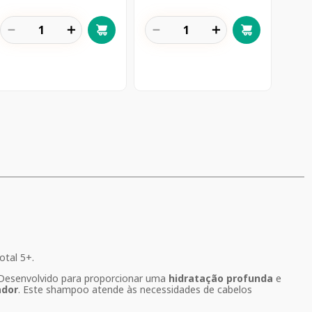
－
＋
－
＋
tal 5+.
 Desenvolvido para proporcionar uma
hidratação profunda
e
ador
. Este shampoo atende às necessidades de cabelos