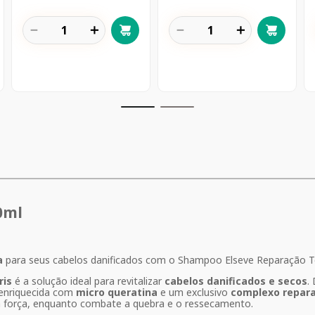
－
＋
－
＋
0ml
a
para seus cabelos danificados com o Shampoo Elseve Reparação To
ris
é a solução ideal para revitalizar
cabelos danificados e secos
.
 enriquecida com
micro queratina
e um exclusivo
complexo repar
e a força, enquanto combate a quebra e o ressecamento.