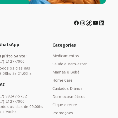
WhatsApp
Categorias
Medicamentos
spírito Santo:
27) 2127-7000
Saúde e Bem-estar
odos os dias das
Mamãe e Bebê
8:00hs às 21:00hs.
Home Care
SAC
Cuidados Diários
27) 99247-5732
Dermocosméticos
27) 2127-7000
Clique e retire
odos os dias de 09:00hs
s 17:00hs.
Promoções