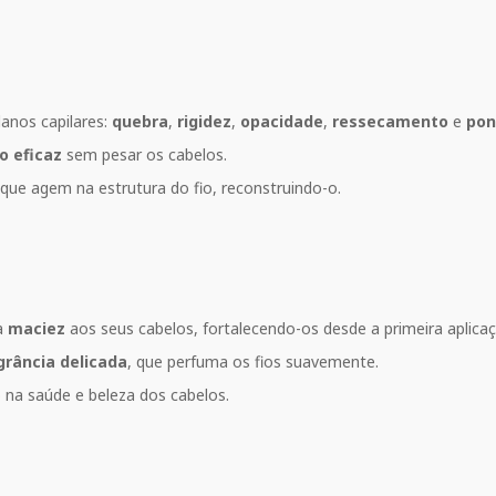
danos capilares:
quebra
,
rigidez
,
opacidade
,
ressecamento
e
pon
o eficaz
sem pesar os cabelos.
que agem na estrutura do fio, reconstruindo-o.
a
maciez
aos seus cabelos, fortalecendo-os desde a primeira aplicaç
grância delicada
, que perfuma os fios suavemente.
na saúde e beleza dos cabelos.