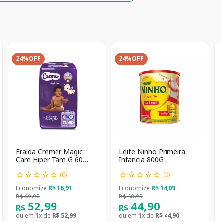
24%
OFF
24%
OFF
Fralda Cremer Magic
Leite Ninho Primeira
Care Hiper Tam G 60
Infancia 800G
unidades
☆
☆
☆
☆
☆
☆
☆
☆
☆
☆
(
0
)
(
0
)
Economize
R$
16
,
91
Economize
R$
14
,
09
R$
69
,
90
R$
58
,
99
52
,
99
44
,
90
R$
R$
ou em
1
x de
R$
52
,
99
ou em
1
x de
R$
44
,
90