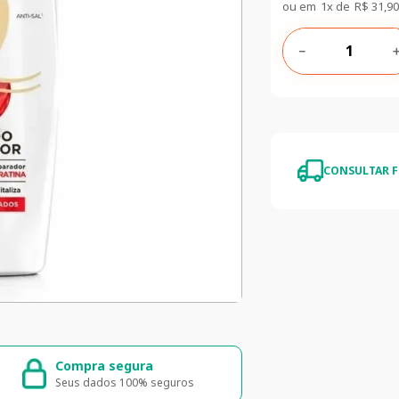
ou em
1
x de
R$
31
,
90
－
CONSULTAR F
egura
Entrega rápida e segura
 100% seguros
Entrega para todo o Brasil