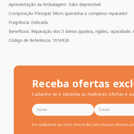
Apresentação da Embalagem: Tubo depressível
Composição Principal: Micro queratina e complexo reparador
Fragrância: Delicada
Benefícios: Reparação dos 5 danos (quebra, rigidez, opacidade,
Código de Referência: 1016926
Receba ofertas excl
Cadastre-se e obtenha as melhores ofertas e su
Ao cadastrar-se você concorda com nossos termos p