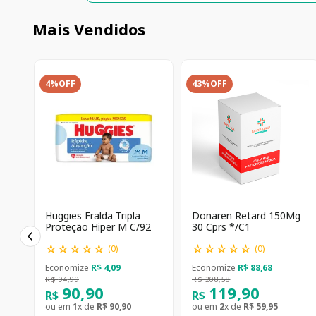
Mais Vendidos
4%
OFF
43%
OFF
Huggies Fralda Tripla
Donaren Retard 150Mg
Proteção Hiper M C/92
30 Cprs */C1
☆
☆
☆
☆
☆
☆
☆
☆
☆
☆
(
0
)
(
0
)
Economize
R$
4
,
09
Economize
R$
88
,
68
R$
94
,
99
R$
208
,
58
90
,
90
119
,
90
R$
R$
ou em
1
x de
R$
90
,
90
ou em
2
x de
R$
59
,
95