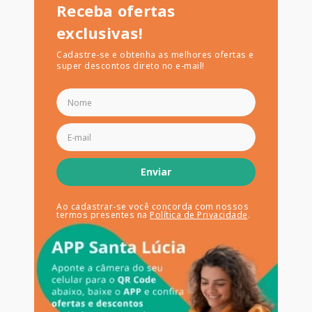
Receba ofertas
exclusivas!
Cadastre-se e obtenha as melhores ofertas e
super descontos direto no e-mail!
Enviar
Ao cadastrar-se você concorda com nossos
termos presentes na
Política de Privacidade
.