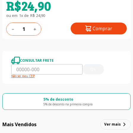
R$
24
,
90
ou em
1
x de
R$
24
,
90
Comprar
－
＋
CONSULTAR FRETE
OK
Não sei meu CEP
5% de desconto
5% de desconto na primeira compra
Mais Vendidos
Ver mais