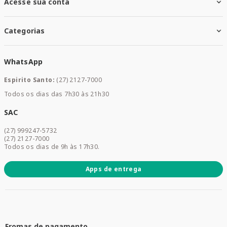
Acesse sua conta
Santa Mais Exames
Santa Mais Serviços
Minha Conta
Santa Mais Convenios
Categorias
Meus Pedidos
Medicamentos
WhatsApp
Saúde e Bem-estar
Mamães e Bebê
Espirito Santo:
(27) 2127-7000
Home Care
Todos os dias das 7h30 às 21h30
Cuidados Diários
Dermocosméticos
SAC
Acesse sua conta
(27) 999247-5732
Promoções
(27) 2127-7000
Todos os dias de 9h às 17h30.
Apps de entrega
Fromas de pagamento