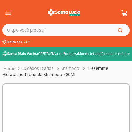
O que você precisa?
Insira seu CEP
Santa Mais Vacina
OFERTAS
Marca Exclusiva
Mundo infantil
Dermocosméticos
Cuidados Diários
Shampoo
Tresemme
Hidratacao Profunda Shampoo 400Ml