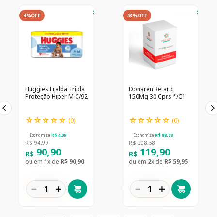
4%
OFF
43%
OFF
Huggies Fralda Tripla
Donaren Retard
Proteção Hiper M C/92
150Mg 30 Cprs */C1
☆
☆
☆
☆
☆
☆
☆
☆
☆
☆
(
0
)
(
0
)
Economize
R$
4
,
09
Economize
R$
88
,
68
R$
94
,
99
R$
208
,
58
90
,
90
119
,
90
R$
R$
ou em
1
x de
R$
90
,
90
ou em
2
x de
R$
59
,
95
－
＋
－
＋