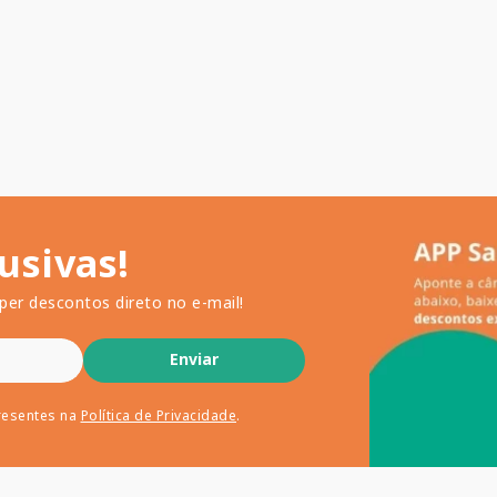
usivas!
per descontos direto no e-mail!
Enviar
resentes na
Política de Privacidade
.