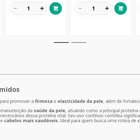
－
＋
－
＋
imidos
o para promover a
firmeza
e
elasticidade da pele
, além de fortale
a manutenção da
saúde da pele
, atuando como a principal proteína 
cessários dessa proteína vital. Seu uso contínuo contribui signific
e
cabelos mais saudáveis
. Ideal para quem busca uma rotina de
c