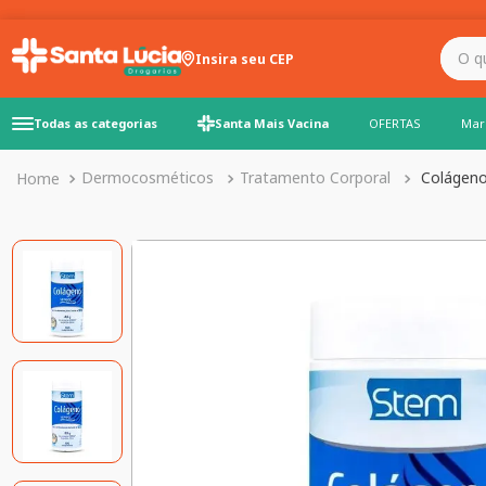
O que você precisa para
Insira seu CEP
Todas as categorias
Santa Mais Vacina
OFERTAS
Mar
Dermocosméticos
Tratamento Corporal
Colágeno