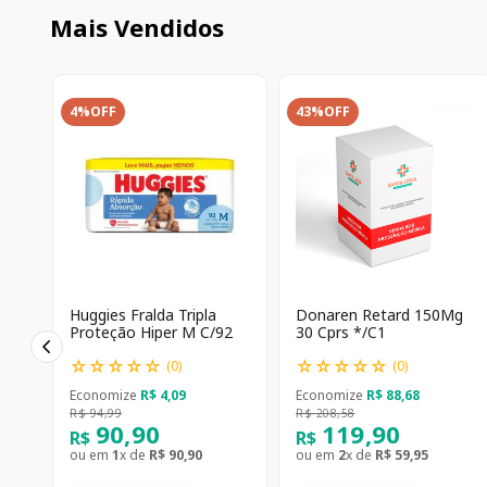
Mais Vendidos
4%
OFF
43%
OFF
Huggies Fralda Tripla
Donaren Retard 150Mg
Proteção Hiper M C/92
30 Cprs */C1
☆
☆
☆
☆
☆
☆
☆
☆
☆
☆
(
0
)
(
0
)
Economize
R$
4
,
09
Economize
R$
88
,
68
R$
94
,
99
R$
208
,
58
90
,
90
119
,
90
R$
R$
ou em
1
x de
R$
90
,
90
ou em
2
x de
R$
59
,
95