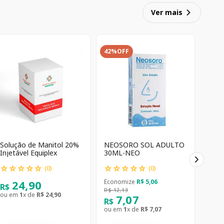
Ver mais
42%
OFF
Solução de Manitol 20%
NEOSORO SOL ADULTO
Injetável Equiplex
30ML-NEO
☆
☆
☆
☆
☆
☆
☆
☆
☆
☆
(
0
)
(
0
)
24
,
90
Economize
R$
5
,
06
R$
R$
12
,
13
ou em
1
x de
R$
24
,
90
7
,
07
R$
ou em
1
x de
R$
7
,
07