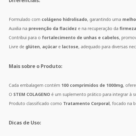
Diferenciais:
Formulado com
colágeno hidrolisado
, garantindo uma
melho
Auxilia na
prevenção da flacidez
e na recuperação da
firmeza
Contribui para o
fortalecimento de unhas e cabelos
, promov
Livre de
glúten
,
açúcar
e
lactose
, adequado para diversas nec
Mais sobre o Produto:
Cada embalagem contém
100 comprimidos de 1000mg
, ofer
O
STEM COLAGENO
é um suplemento prático para integrar à su
Produto classificado como
Tratamento Corporal
, focado na b
Dicas de Uso: