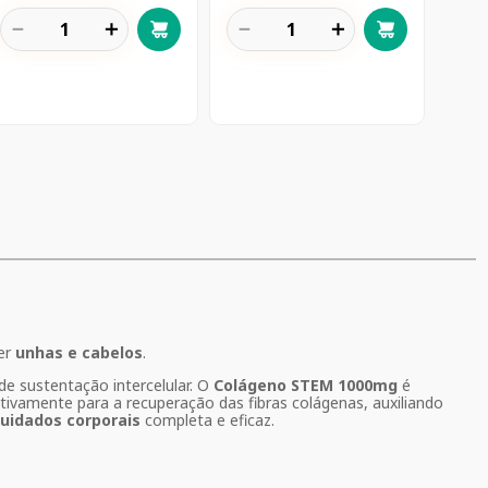
－
＋
－
＋
cer
unhas e cabelos
.
de sustentação intercelular. O
Colágeno STEM 1000mg
é
ativamente para a recuperação das fibras colágenas, auxiliando
uidados corporais
completa e eficaz.