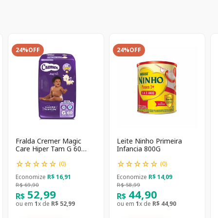
24%
OFF
24%
OFF
Fralda Cremer Magic
Leite Ninho Primeira
Care Hiper Tam G 60
Infancia 800G
unidades
☆
☆
☆
☆
☆
☆
☆
☆
☆
☆
(
0
)
(
0
)
Economize
R$
16
,
91
Economize
R$
14
,
09
R$
69
,
90
R$
58
,
99
52
,
99
44
,
90
R$
R$
ou em
1
x de
R$
52
,
99
ou em
1
x de
R$
44
,
90