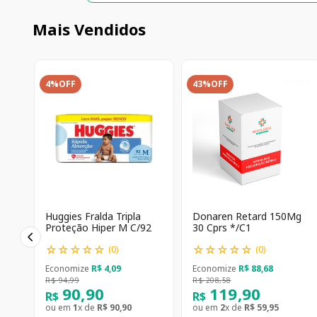
Mais Vendidos
4%
OFF
43%
OFF
Huggies Fralda Tripla
Donaren Retard 150Mg
Proteção Hiper M C/92
30 Cprs */C1
☆
☆
☆
☆
☆
☆
☆
☆
☆
☆
(
0
)
(
0
)
Economize
R$
4
,
09
Economize
R$
88
,
68
R$
94
,
99
R$
208
,
58
90
,
90
119
,
90
R$
R$
ou em
1
x de
R$
90
,
90
ou em
2
x de
R$
59
,
95