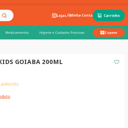
Lojas
Medicamentos
Higiene e Cuidados Pessoais
Cupons
KIDS GOIABA 200ML
 avaliações
roduto