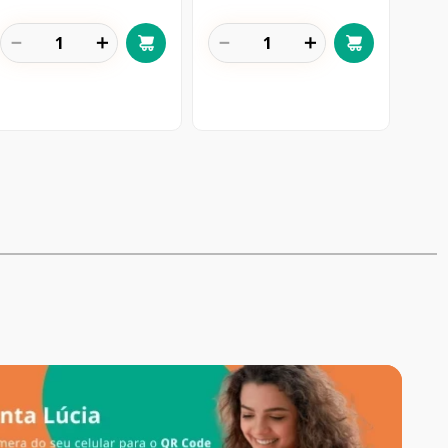
－
＋
－
＋