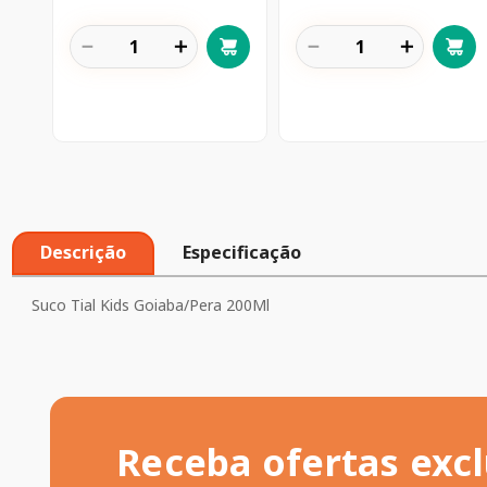
－
＋
－
＋
Descrição
Especificação
Suco Tial Kids Goiaba/Pera 200Ml
Receba ofertas excl