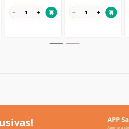
－
＋
－
＋
usivas!