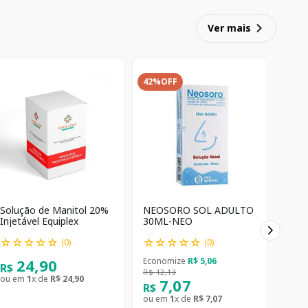
Ver mais
42%
OFF
Solução de Manitol 20%
NEOSORO SOL ADULTO
Injetável Equiplex
30ML-NEO
☆
☆
☆
☆
☆
☆
☆
☆
☆
☆
(
0
)
(
0
)
24
,
90
Economize
R$
5
,
06
R$
R$
12
,
13
ou em
1
x de
R$
24
,
90
7
,
07
R$
ou em
1
x de
R$
7
,
07