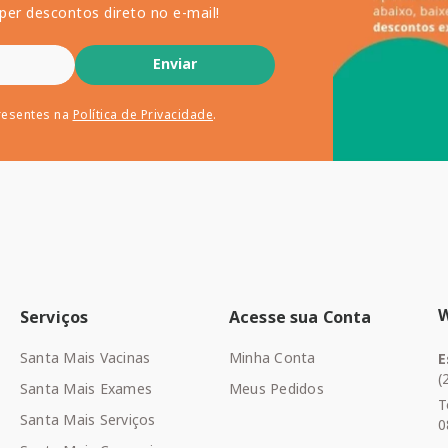
per descontos direto no e-mail!
Enviar
resentes na
Política de Privacidade
.
Serviços
Acesse sua Conta
Santa Mais Vacinas
Minha Conta
E
(
Santa Mais Exames
Meus Pedidos
T
Santa Mais Serviços
0