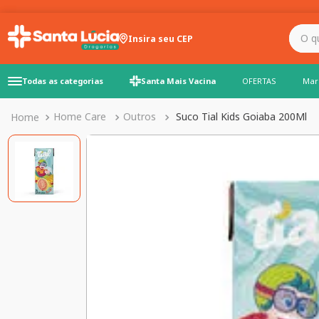
O que você precisa para
Insira seu CEP
Todas as categorias
Santa Mais Vacina
OFERTAS
Mar
Home Care
Outros
Suco Tial Kids Goiaba 200Ml