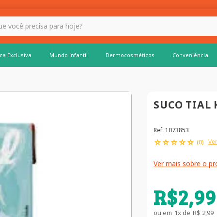
 hoje?
ca Exclusiva
Mundo infantil
Dermocosméticos
Conveniência
SUCO TIAL 
Ref
:
1073853
☆
☆
☆
☆
☆
Ver
(
0
)
Ver mais sobre o p
R$
2
,
99
ou em
1
x de
R$
2
,
99