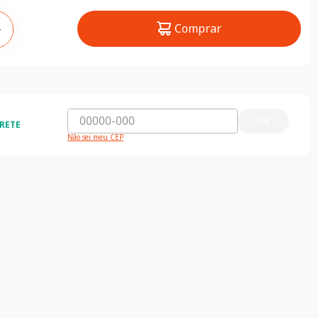
Comprar
＋
OK
RETE
Não sei meu CEP
ida e segura
5% de desconto
do o Brasil
5% de desconto na primeira compra