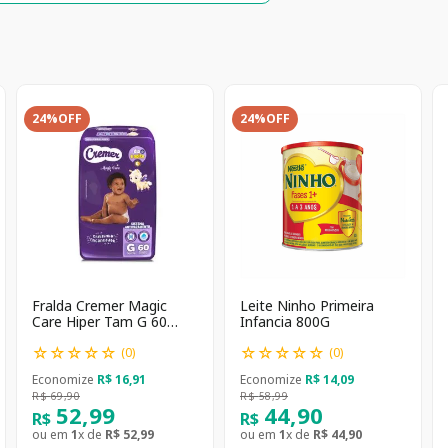
24%
OFF
24%
OFF
Fralda Cremer Magic
Leite Ninho Primeira
Care Hiper Tam G 60
Infancia 800G
unidades
☆
☆
☆
☆
☆
☆
☆
☆
☆
☆
(
0
)
(
0
)
Economize
R$
16
,
91
Economize
R$
14
,
09
R$
69
,
90
R$
58
,
99
52
,
99
44
,
90
R$
R$
ou em
1
x de
R$
52
,
99
ou em
1
x de
R$
44
,
90