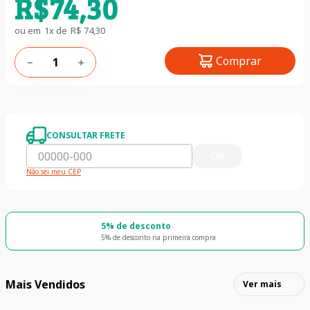
R$
74
,
30
ou em
1
x de
R$
74
,
30
Comprar
－
＋
CONSULTAR FRETE
OK
Não sei meu CEP
5% de desconto
5% de desconto na primeira compra
Mais Vendidos
Ver mais