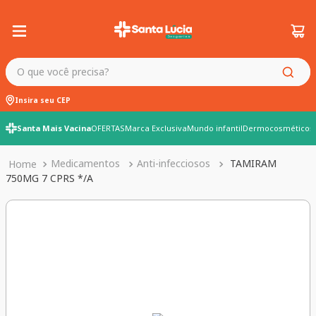
O que você precisa?
Insira seu CEP
Santa Mais Vacina
OFERTAS
Marca Exclusiva
Mundo infantil
Dermocosméticos
Medicamentos
Anti-infecciosos
TAMIRAM
750MG 7 CPRS */A