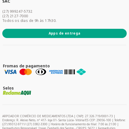
Dermocosméticos
SAC
Acesse sua conta
(27) 999247-5732
Promoções
(27) 2127-7000
Todos os dias de 9h às 17h30.
Apps de entrega
Fromas de pagamento
Selos
ARPOADOR COMÉRCIO DE MEDICAMENTOS LTDA | CNPJ: 27.326.719/0001-73 |
Endereço: R. Aleixo Neto, nº 417- loja 01- Santa Lúcia- Vitória/ES CEP: 29056-100 | Telefone:
(27) 99312-9711/ (27) 3382-3300 | Horário de funcionamento da filial: 7:00 às 21:00 |
Farmacêutico Responsável: Izaias Zambelli dos Santos - CRF/ES: 5672 | Farmacêutico