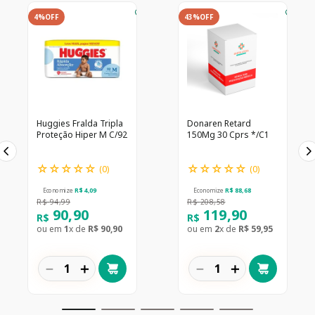
4%
OFF
43%
OFF
Huggies Fralda Tripla
Donaren Retard
Proteção Hiper M C/92
150Mg 30 Cprs */C1
☆
☆
☆
☆
☆
☆
☆
☆
☆
☆
(
0
)
(
0
)
Economize
R$
4
,
09
Economize
R$
88
,
68
R$
94
,
99
R$
208
,
58
90
,
90
119
,
90
R$
R$
ou em
1
x de
R$
90
,
90
ou em
2
x de
R$
59
,
95
－
＋
－
＋