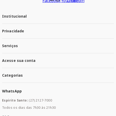
Institucional
Quem Somos
Privacidade
Trabalhe conosco
Responsabilidade Social
Política de Privacidade
Nossas Lojas
Serviços
Política de Entrega
Trocas e Devoluções
Santa Mais Vacinas
Acesse sua conta
Santa Mais Exames
Santa Mais Serviços
Minha Conta
Santa Mais Convenios
Categorias
Meus Pedidos
Medicamentos
WhatsApp
Saúde e Bem-estar
Mamães e Bebê
Espirito Santo:
(27) 2127-7000
Home Care
Todos os dias das 7h30 às 21h30
Cuidados Diários