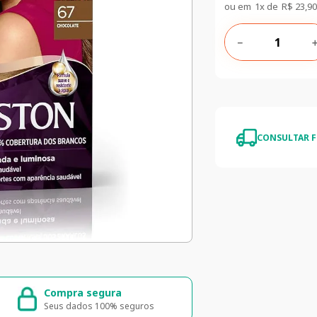
ou em
1
x de
R$
23
,
90
－
CONSULTAR F
egura
5% de desconto
N
il
5% de desconto na primeira compra
En