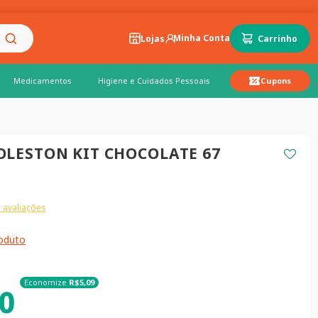
Lojas
Medicamentos
Higiene e Cuidados Pessoais
Cupons
OLESTON KIT CHOCOLATE 67
 avaliações
roduto
Economize
R$
5
,
09
0