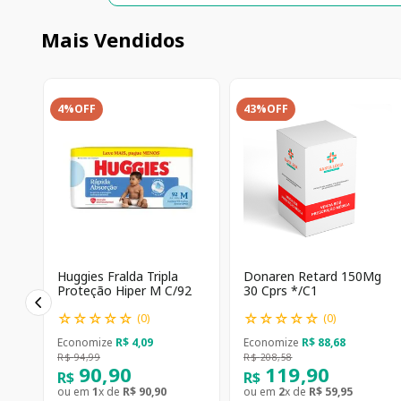
Mais Vendidos
4%
OFF
43%
OFF
Huggies Fralda Tripla
Donaren Retard 150Mg
Proteção Hiper M C/92
30 Cprs */C1
☆
☆
☆
☆
☆
☆
☆
☆
☆
☆
(
0
)
(
0
)
Economize
R$
4
,
09
Economize
R$
88
,
68
R$
94
,
99
R$
208
,
58
90
,
90
119
,
90
R$
R$
ou em
1
x de
R$
90
,
90
ou em
2
x de
R$
59
,
95