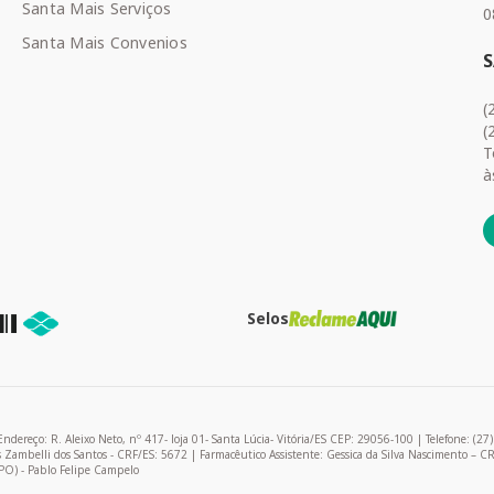
Santa Mais Serviços
0
Santa Mais Convenios
(
(
T
à
Selos
R. Aleixo Neto, nº 417- loja 01- Santa Lúcia- Vitória/ES CEP: 29056-100 | Telefone: (27
as Zambelli dos Santos - CRF/ES: 5672 | Farmacêutico Assistente: Gessica da Silva Nascimento – C
PO) - Pablo Felipe Campelo