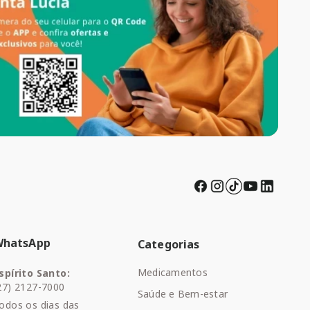
WhatsApp
Categorias
Medicamentos
spírito Santo:
27) 2127-7000
Saúde e Bem-estar
odos os dias das