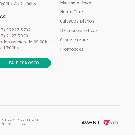
Mamãe e Bebê
8:00hs às 21:00hs.
Home Care
SAC
Cuidados Diários
27) 99247-5732
Dermocosméticos
27) 2127-7000
Clique e retire
odos os dias de 09:00hs
s 17:00hs.
Promoções
FALE CONOSCO
) 99312-9711/ (27) 3382-3300
RF/ES: 9093 | Registro