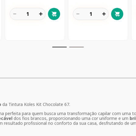
－
＋
－
＋
o
da Tintura Koles Kit Chocolate 67.
ha perfeita para quem busca uma transformação capilar com uma t
ecável
dos fios brancos, proporcionando uma cor uniforme e um
br
m resultado profissional no conforto da sua casa, desfrutando de uma