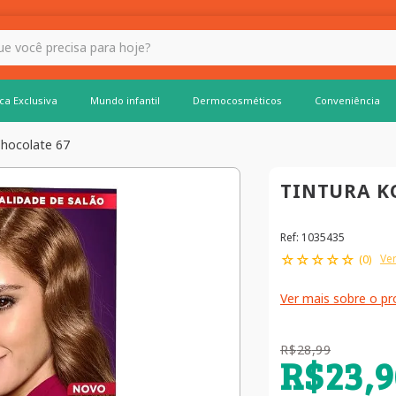
 hoje?
ca Exclusiva
Mundo infantil
Dermocosméticos
Conveniência
Chocolate 67
TINTURA K
Ref
:
1035435
☆
☆
☆
☆
☆
Ver
(
0
)
Ver mais sobre o p
R$
28
,
99
R$
23
,
9