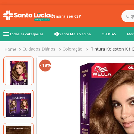
O que você precisa para
Insira seu CEP
Todas as categorias
Santa Mais Vacina
OFERTAS
Mar
Cuidados Diários
Coloração
Tintura Koleston Kit 
18%