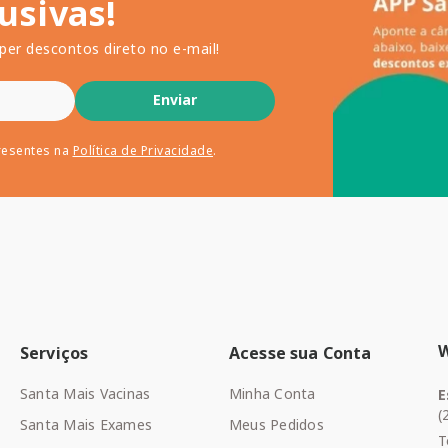
usivas!
per descontos direto no e-mail!
Enviar
resentes na
Política de Privacidade
.
Serviços
Acesse sua Conta
Santa Mais Vacinas
Minha Conta
E
(
Santa Mais Exames
Meus Pedidos
T