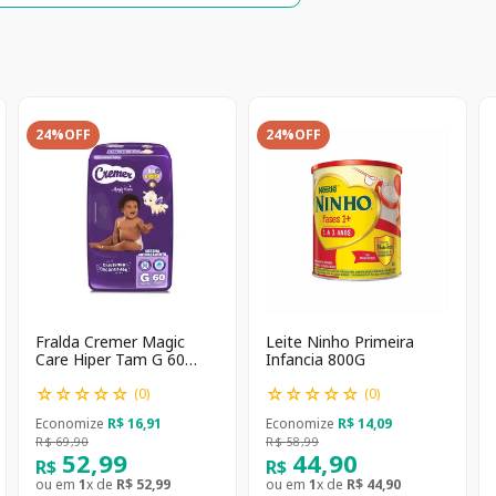
24%
OFF
24%
OFF
Fralda Cremer Magic
Leite Ninho Primeira
Care Hiper Tam G 60
Infancia 800G
unidades
☆
☆
☆
☆
☆
☆
☆
☆
☆
☆
(
0
)
(
0
)
Economize
R$
16
,
91
Economize
R$
14
,
09
R$
69
,
90
R$
58
,
99
52
,
99
44
,
90
R$
R$
ou em
1
x de
R$
52
,
99
ou em
1
x de
R$
44
,
90