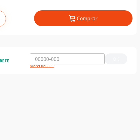
Comprar
＋
OK
RETE
Não sei meu CEP
ossas Lojas
Compra segura
contre nossas lojas clicando aqui
Seus dados 100% segu