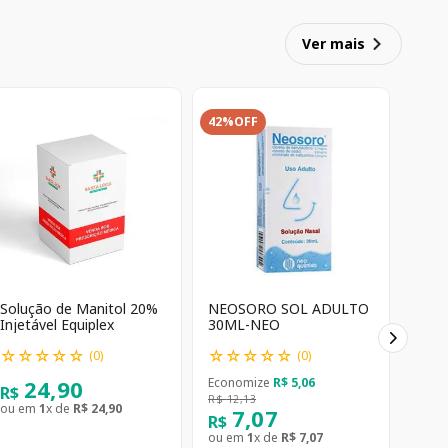
Ver mais
42%
OFF
Solução de Manitol 20%
NEOSORO SOL ADULTO
Injetável Equiplex
30ML-NEO
☆
☆
☆
☆
☆
☆
☆
☆
☆
☆
(
0
)
(
0
)
24
,
90
Economize
R$
5
,
06
R$
R$
12
,
13
ou em
1
x de
R$
24
,
90
7
,
07
R$
ou em
1
x de
R$
7
,
07