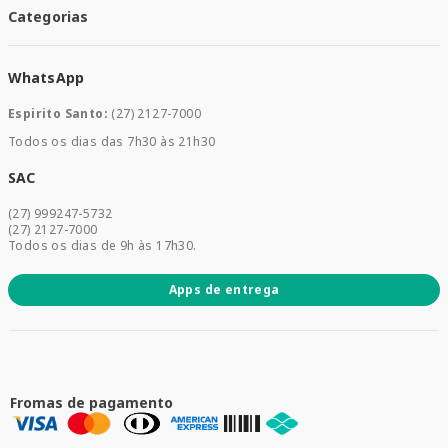
Santa Mais Convenios
Categorias
Meus Pedidos
Medicamentos
WhatsApp
Saúde e Bem-estar
Mamães e Bebê
Espirito Santo:
(27) 2127-7000
Home Care
Todos os dias das 7h30 às 21h30
Cuidados Diários
Dermocosméticos
SAC
Acesse sua conta
(27) 999247-5732
Promoções
(27) 2127-7000
Todos os dias de 9h às 17h30.
Apps de entrega
Fromas de pagamento