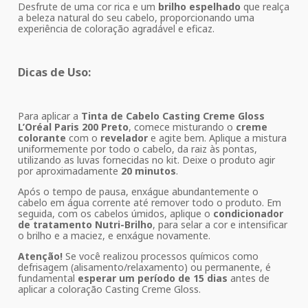
Desfrute de uma cor rica e um
brilho espelhado
que realça
a beleza natural do seu cabelo, proporcionando uma
experiência de coloração agradável e eficaz.
Dicas de Uso:
Para aplicar a
Tinta de Cabelo Casting Creme Gloss
L’Oréal Paris 200 Preto
, comece misturando o
creme
colorante
com o
revelador
e agite bem. Aplique a mistura
uniformemente por todo o cabelo, da raiz às pontas,
utilizando as luvas fornecidas no kit. Deixe o produto agir
por aproximadamente
20 minutos
.
Após o tempo de pausa, enxágue abundantemente o
cabelo em água corrente até remover todo o produto. Em
seguida, com os cabelos úmidos, aplique o
condicionador
de tratamento Nutri-Brilho
, para selar a cor e intensificar
o brilho e a maciez, e enxágue novamente.
Atenção!
Se você realizou processos químicos como
defrisagem (alisamento/relaxamento) ou permanente, é
fundamental
esperar um período de 15 dias
antes de
aplicar a coloração Casting Creme Gloss.