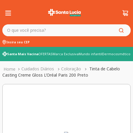
O que você precisa?
Insira seu CEP
Santa Mais Vacina
OFERTAS
Marca Exclusiva
Mundo infantil
Dermocosméticos
Cuidados Diários
Coloração
Tinta de Cabelo
Casting Creme Gloss L’Oréal Paris 200 Preto