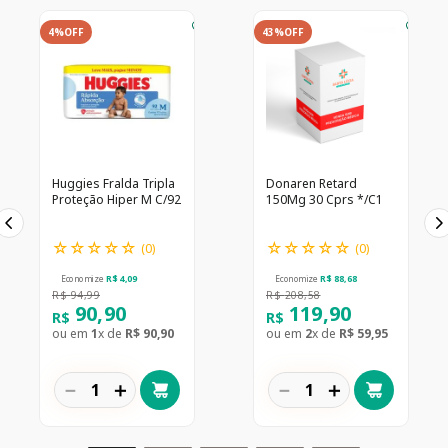
4%
OFF
43%
OFF
Huggies Fralda Tripla
Donaren Retard
Proteção Hiper M C/92
150Mg 30 Cprs */C1
☆
☆
☆
☆
☆
☆
☆
☆
☆
☆
(
0
)
(
0
)
Economize
R$
4
,
09
Economize
R$
88
,
68
R$
94
,
99
R$
208
,
58
90
,
90
119
,
90
R$
R$
ou em
1
x de
R$
90
,
90
ou em
2
x de
R$
59
,
95
－
＋
－
＋