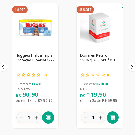
4%
OFF
43%
OFF
Huggies Fralda Tripla
Donaren Retard
Proteção Hiper M C/92
150Mg 30 Cprs */C1
☆
☆
☆
☆
☆
☆
☆
☆
☆
☆
(
0
)
(
0
)
Economize
R$
4
,
09
Economize
R$
88
,
68
R$
94
,
99
R$
208
,
58
90
,
90
119
,
90
R$
R$
ou em
1
x de
R$
90
,
90
ou em
2
x de
R$
59
,
95
－
＋
－
＋