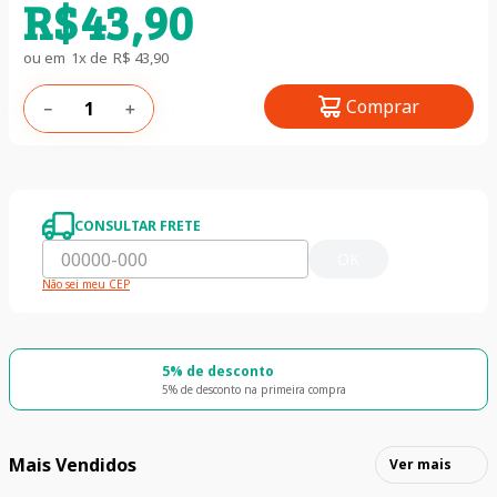
R$
43
,
90
ou em
1
x de
R$
43
,
90
Comprar
－
＋
CONSULTAR FRETE
OK
Não sei meu CEP
5% de desconto
5% de desconto na primeira compra
Mais Vendidos
Ver mais