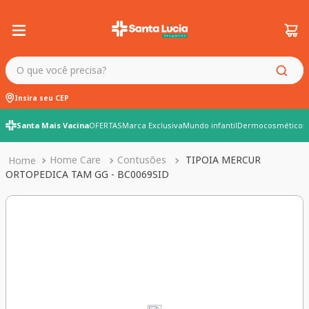
O que você precisa?
Insira seu CEP
Santa Mais Vacina
OFERTAS
Marca Exclusiva
Mundo infantil
Dermocosméticos
Home Care
Contusões
TIPOIA MERCUR
ORTOPEDICA TAM GG - BC0069SID