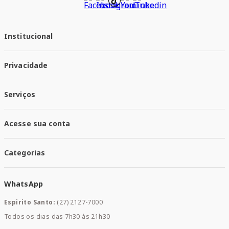
Institucional
Quem Somos
Privacidade
Trabalhe conosco
Responsabilidade Social
Política de Privacidade
Nossas Lojas
Serviços
Política de Entrega
Trocas e Devoluções
Santa Mais Vacinas
Acesse sua conta
Santa Mais Exames
Santa Mais Serviços
Minha Conta
Santa Mais Convenios
Categorias
Meus Pedidos
Medicamentos
WhatsApp
Saúde e Bem-estar
Mamães e Bebê
Espirito Santo:
(27) 2127-7000
Home Care
Todos os dias das 7h30 às 21h30
Cuidados Diários