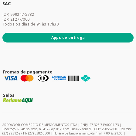
Dermocosméticos
SAC
Acesse sua conta
(27) 999247-5732
Promoções
(27) 2127-7000
Todos os dias de 9h às 17h30.
Apps de entrega
Fromas de pagamento
Selos
ARPOADOR COMÉRCIO DE MEDICAMENTOS LTDA | CNPJ: 27.326.719/0001-73 |
Endereço: R. Aleixo Neto, nº 417- loja 01- Santa Lúcia- Vitória/ES CEP: 29056-100 | Telefone:
(27) 99312-9711/ (27) 3382-3300 | Horário de funcionamento da filial: 7:00 às 21:00 |