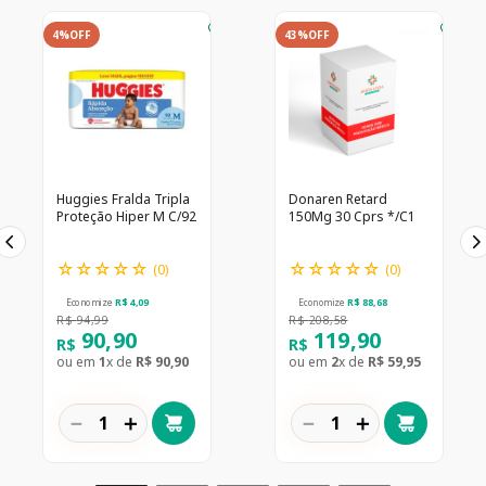
4%
OFF
43%
OFF
Huggies Fralda Tripla
Donaren Retard
Proteção Hiper M C/92
150Mg 30 Cprs */C1
☆
☆
☆
☆
☆
☆
☆
☆
☆
☆
(
0
)
(
0
)
Economize
R$
4
,
09
Economize
R$
88
,
68
R$
94
,
99
R$
208
,
58
90
,
90
119
,
90
R$
R$
ou em
1
x de
R$
90
,
90
ou em
2
x de
R$
59
,
95
－
＋
－
＋