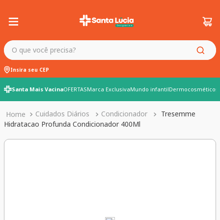
O que você precisa?
Insira seu CEP
Santa Mais Vacina
OFERTAS
Marca Exclusiva
Mundo infantil
Dermocosméticos
Cuidados Diários
Condicionador
Tresemme
Hidratacao Profunda Condicionador 400Ml