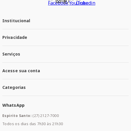
Institucional
Quem Somos
Privacidade
Trabalhe conosco
Responsabilidade Social
Política de Privacidade
Nossas Lojas
Serviços
Política de Entrega
Trocas e Devoluções
Santa Mais Vacinas
Acesse sua conta
Santa Mais Exames
Santa Mais Serviços
Minha Conta
Santa Mais Convenios
Categorias
Meus Pedidos
Medicamentos
WhatsApp
Saúde e Bem-estar
Mamães e Bebê
Espirito Santo:
(27) 2127-7000
Home Care
Todos os dias das 7h30 às 21h30
Cuidados Diários