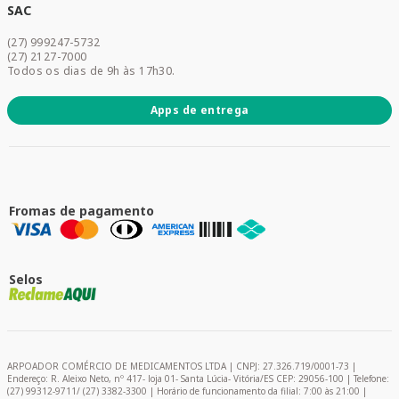
Dermocosméticos
SAC
Acesse sua conta
(27) 999247-5732
Promoções
(27) 2127-7000
Todos os dias de 9h às 17h30.
Apps de entrega
Fromas de pagamento
Selos
ARPOADOR COMÉRCIO DE MEDICAMENTOS LTDA | CNPJ: 27.326.719/0001-73 |
Endereço: R. Aleixo Neto, nº 417- loja 01- Santa Lúcia- Vitória/ES CEP: 29056-100 | Telefone:
(27) 99312-9711/ (27) 3382-3300 | Horário de funcionamento da filial: 7:00 às 21:00 |