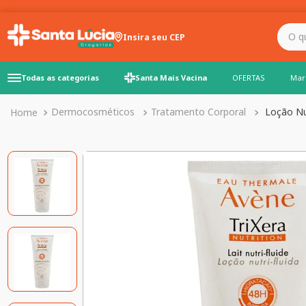
O que você precisa para
Insira seu CEP
Todas as categorias
Santa Mais Vacina
OFERTAS
Mar
Dermocosméticos
Tratamento Corporal
Loção Nut