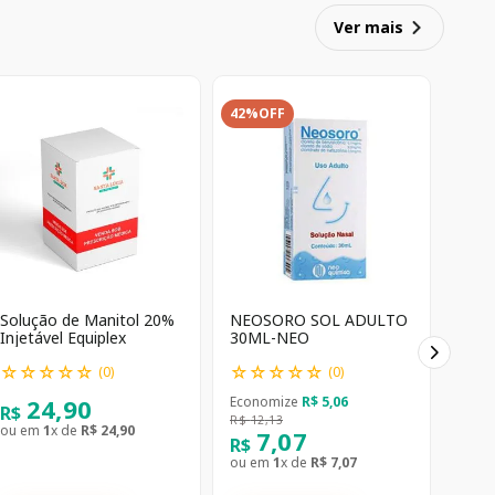
Ver mais
42%
OFF
Solução de Manitol 20%
NEOSORO SOL ADULTO
Injetável Equiplex
30ML-NEO
☆
☆
☆
☆
☆
☆
☆
☆
☆
☆
(
0
)
(
0
)
24
,
90
Economize
R$
5
,
06
R$
R$
12
,
13
ou em
1
x de
R$
24
,
90
7
,
07
R$
ou em
1
x de
R$
7
,
07