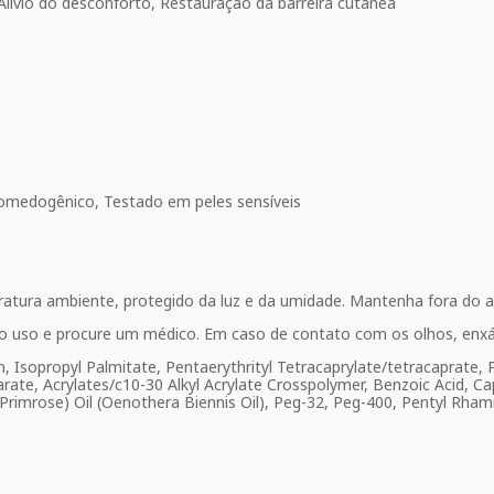
 Alívio do desconforto, Restauração da barreira cutânea
comedogênico, Testado em peles sensíveis
ra ambiente, protegido da luz e da umidade. Mantenha fora do al
da o uso e procure um médico. Em caso de contato com os olhos, en
 Isopropyl Palmitate, Pentaerythrityl Tetracaprylate/tetracaprate, P
arate, Acrylates/c10-30 Alkyl Acrylate Crosspolymer, Benzoic Acid, Ca
g Primrose) Oil (Oenothera Biennis Oil), Peg-32, Peg-400, Pentyl Rh