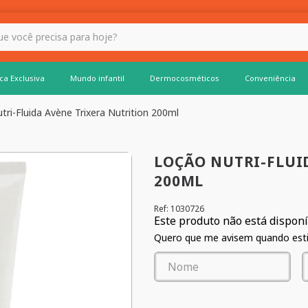
 hoje?
ca Exclusiva
Mundo infantil
Dermocosméticos
Conveniência
ri-Fluida Avène Trixera Nutrition 200ml
LOÇÃO NUTRI-FLUI
200ML
Ref
:
1030726
Este produto não está dispon
Quero que me avisem quando estiv