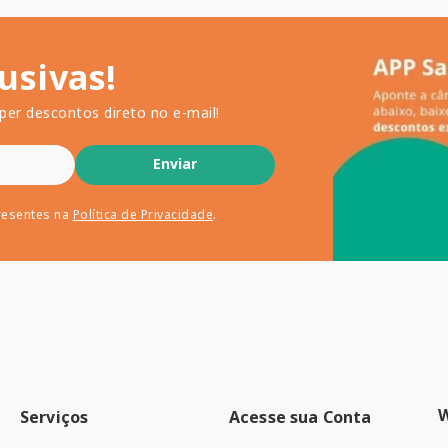
usivas!
per descontos direto no e-mail!
Enviar
resentes na
Política de Privacidade
.
Serviços
Acesse sua Conta