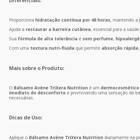
Diferenciais:
Proporciona
hidratação contínua por 48 horas
, mantendo a p
Ajuda a
restaurar a barreira cutânea
, essencial para a saúde
Sua
fórmula de alta tolerância
é
sem perfume
,
hipoalergê
Com uma
textura nutri-fluida
que permite
absorção rápida
Mais sobre o Produto:
O
Bálsamo Avène TriXera Nutrition
é um
dermocosmético
imediato do desconforto
e promovendo uma sensação de bem-
necessárias.
Dicas de Uso:
Aplique o
Bálsamo Avène TriXera Nutrition
diariamente na p