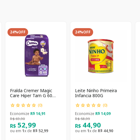
24%
OFF
24%
OFF
Fralda Cremer Magic
Leite Ninho Primeira
Care Hiper Tam G 60
Infancia 800G
unidades
☆
☆
☆
☆
☆
☆
☆
☆
☆
☆
(
0
)
(
0
)
Economize
R$
16
,
91
Economize
R$
14
,
09
R$
69
,
90
R$
58
,
99
52
,
99
44
,
90
R$
R$
ou em
1
x de
R$
52
,
99
ou em
1
x de
R$
44
,
90