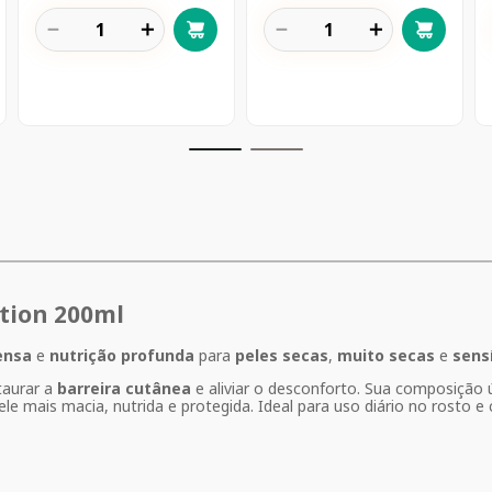
－
＋
－
＋
ition 200ml
ensa
e
nutrição profunda
para
peles secas
,
muito secas
e
sens
taurar a
barreira cutânea
e aliviar o desconforto. Sua composição
e mais macia, nutrida e protegida. Ideal para uso diário no rosto e