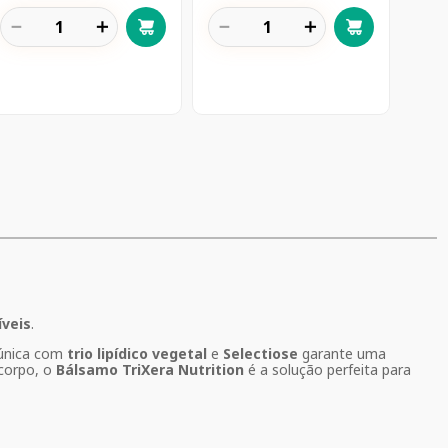
－
＋
－
＋
íveis
.
 única com
trio lipídico vegetal
e
Selectiose
garante uma
 corpo, o
Bálsamo TriXera Nutrition
é a solução perfeita para