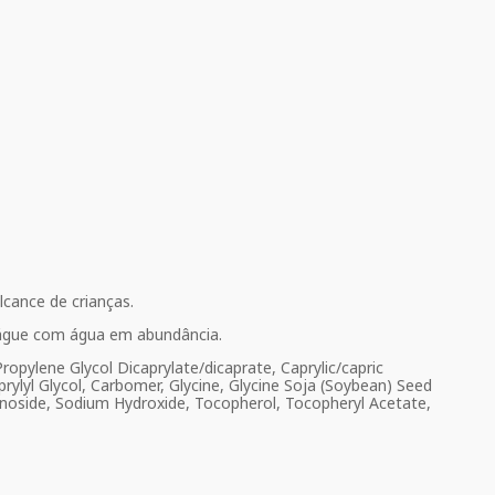
cance de crianças.
xágue com água em abundância.
ropylene Glycol Dicaprylate/dicaprate, Caprylic/capric
prylyl Glycol, Carbomer, Glycine, Glycine Soja (Soybean) Seed
amnoside, Sodium Hydroxide, Tocopherol, Tocopheryl Acetate,