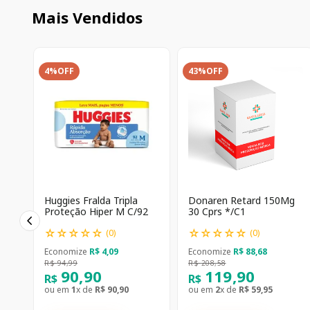
Mais Vendidos
4%
OFF
43%
OFF
Huggies Fralda Tripla
Donaren Retard 150Mg
Proteção Hiper M C/92
30 Cprs */C1
☆
☆
☆
☆
☆
☆
☆
☆
☆
☆
(
0
)
(
0
)
Economize
R$
4
,
09
Economize
R$
88
,
68
R$
94
,
99
R$
208
,
58
90
,
90
119
,
90
R$
R$
ou em
1
x de
R$
90
,
90
ou em
2
x de
R$
59
,
95