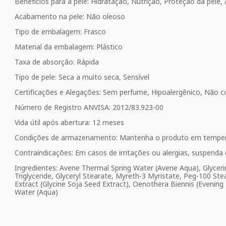
Benefícios para a pele: Hidratação, Nutrição, Proteção da pele,
Acabamento na pele: Não oleoso
Tipo de embalagem: Frasco
Material da embalagem: Plástico
Taxa de absorção: Rápida
Tipo de pele: Seca a muito seca, Sensível
Certificações e Alegações: Sem perfume, Hipoalergênico, Não 
Número de Registro ANVISA: 2012/83.923-00
Vida útil após abertura: 12 meses
Condições de armazenamento: Mantenha o produto em temperatu
Contraindicações: Em casos de irritações ou alergias, suspen
Ingredientes: Avene Thermal Spring Water (Avene Aqua), Glycerin,
Triglyceride, Glyceryl Stearate, Myreth-3 Myristate, Peg-100 Ste
Extract (Glycine Soja Seed Extract), Oenothera Biennis (Evenin
Water (Aqua)