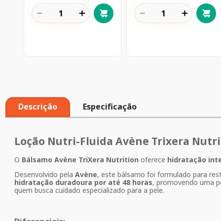
－
＋
－
＋
Descrição
Especificação
Loção Nutri-Fluida Avène Trixera Nutr
O
Bálsamo Avène TriXera Nutrition
oferece
hidratação int
Desenvolvido pela
Avène
, este bálsamo foi formulado para res
hidratação duradoura por até 48 horas
, promovendo uma pel
quem busca cuidado especializado para a pele.