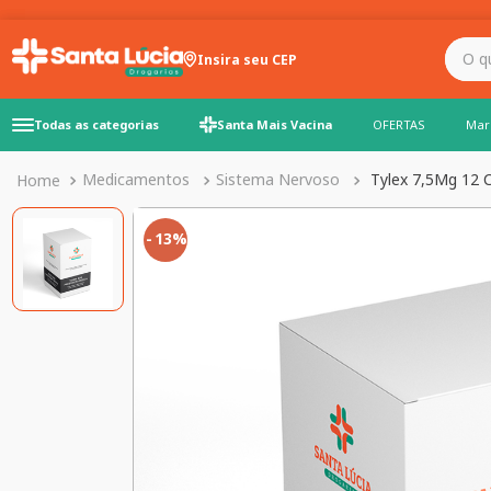
O que você precisa para
Insira seu CEP
Todas as categorias
Santa Mais Vacina
OFERTAS
Mar
Medicamentos
Sistema Nervoso
Tylex 7,5Mg 12 
13%