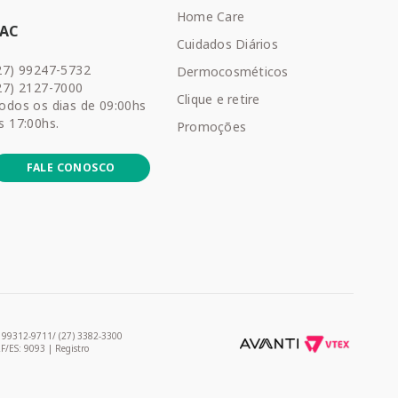
Home Care
SAC
Cuidados Diários
27) 99247-5732
Dermocosméticos
27) 2127-7000
Clique e retire
odos os dias de 09:00hs
s 17:00hs.
Promoções
FALE CONOSCO
) 99312-9711/ (27) 3382-3300
RF/ES: 9093 | Registro