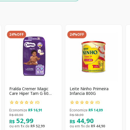
24%
OFF
24%
OFF
Fralda Cremer Magic
Leite Ninho Primeira
Care Hiper Tam G 60
Infancia 800G
unidades
☆
☆
☆
☆
☆
☆
☆
☆
☆
☆
(
0
)
(
0
)
Economize
R$
16
,
91
Economize
R$
14
,
09
R$
69
,
90
R$
58
,
99
52
,
99
44
,
90
R$
R$
ou em
1
x de
R$
52
,
99
ou em
1
x de
R$
44
,
90