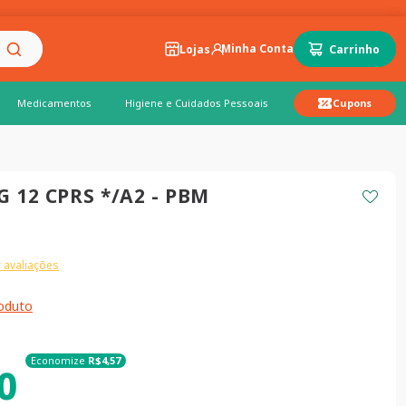
Lojas
Medicamentos
Higiene e Cuidados Pessoais
Cupons
G 12 CPRS */A2 - PBM
 avaliações
roduto
Economize
R$
4
,
57
0