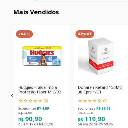
Mais Vendidos
4%
OFF
43%
OFF
Huggies Fralda Tripla
Donaren Retard 150Mg
Proteção Hiper M C/92
30 Cprs */C1
☆
☆
☆
☆
☆
☆
☆
☆
☆
☆
(
0
)
(
0
)
Economize
R$
4
,
09
Economize
R$
88
,
68
R$
94
,
99
R$
208
,
58
90
,
90
119
,
90
R$
R$
ou em
1
x de
R$
90
,
90
ou em
2
x de
R$
59
,
95