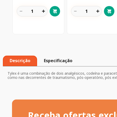
－
＋
－
＋
Descrição
Especificação
Tylex é uma combinação de dois analgésicos, codeína e paracetam
como nas decorrentes de traumatismo, pós-operatório, pós extra
Receba ofertas excl