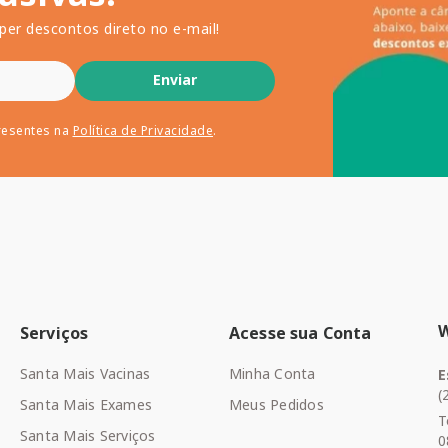
per descontos direto no e-mail!
Enviar
resentes na
Política de Privacidade
.
Serviços
Acesse sua Conta
Santa Mais Vacinas
Minha Conta
E
(
Santa Mais Exames
Meus Pedidos
T
Santa Mais Serviços
0