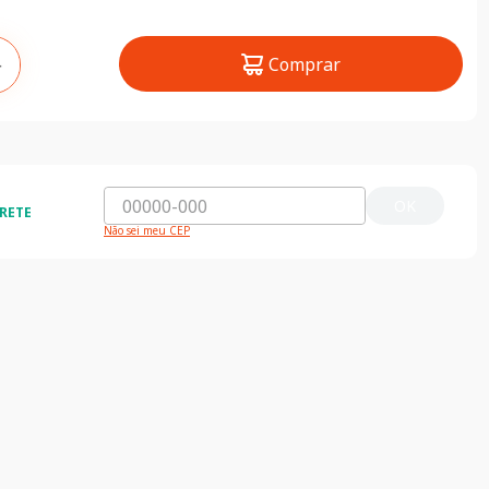
Comprar
＋
OK
RETE
Não sei meu CEP
ida e segura
5% de desconto
do o Brasil
5% de desconto na primeira compra