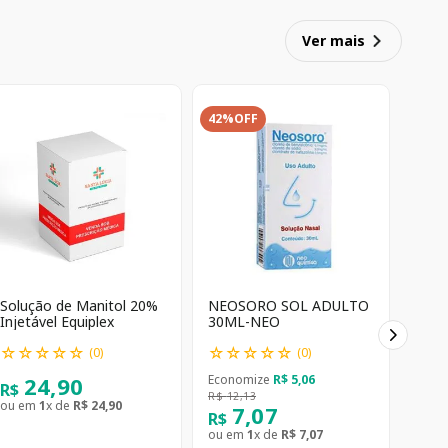
Ver mais
42%
OFF
Solução de Manitol 20%
NEOSORO SOL ADULTO
Injetável Equiplex
30ML-NEO
☆
☆
☆
☆
☆
☆
☆
☆
☆
☆
(
0
)
(
0
)
24
,
90
Economize
R$
5
,
06
R$
R$
12
,
13
ou em
1
x de
R$
24
,
90
7
,
07
R$
ou em
1
x de
R$
7
,
07