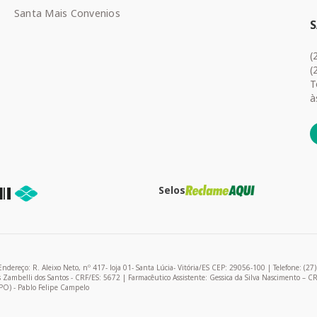
Santa Mais Convenios
(
(
T
à
Selos
R. Aleixo Neto, nº 417- loja 01- Santa Lúcia- Vitória/ES CEP: 29056-100 | Telefone: (27
as Zambelli dos Santos - CRF/ES: 5672 | Farmacêutico Assistente: Gessica da Silva Nascimento – C
PO) - Pablo Felipe Campelo