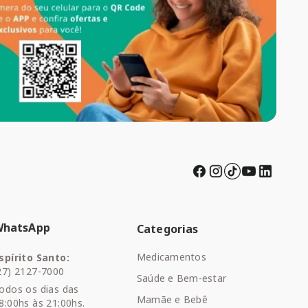
WhatsApp
Categorias
Medicamentos
spírito Santo:
27) 2127-7000
Saúde e Bem-estar
odos os dias das
Mamãe e Bebê
8:00hs às 21:00hs.