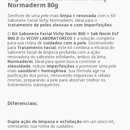
Normaderm 80g
Desfrute de uma pele mais
limpa
e
renovada
com o Kit
Sabonete Facial Vichy Normaderm, ideal para o
tratamento de peles oleosas e com imperfeições
.
O
Kit Sabonete Facial Vichy Norm 80G + Sab Norm Esf
80G D
da
VICHY LABORATORIOS
é a solução completa
para sua rotina de
cuidados com a pele
. Desenvolvido
para
Tratamento Facial
, este kit combina a eficácia do
sabonete facial de limpeza profunda com a ação
renovadora do sabonete esfoliante, ambos da linha
Normaderm
. Ideal para quem busca controlar a
oleosidade
, reduzir
imperfeições
e promover uma pele
mais
saudável
e
homogênea
. Sua fórmula age na
purificação dos poros, removendo impurezas e células
mortas, preparando a pele para absorver melhor os
tratamentos subsequentes.
Diferenciais:
Dupla ação de limpeza e esfoliação
em um único kit,
otimizando sua rotina de cuidados.