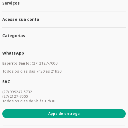
Nossas Lojas
Serviços
Política de Entrega
Trocas e Devoluções
Santa Mais Vacinas
Acesse sua conta
Santa Mais Exames
Santa Mais Serviços
Minha Conta
Santa Mais Convenios
Categorias
Meus Pedidos
Medicamentos
WhatsApp
Saúde e Bem-estar
Mamães e Bebê
Espirito Santo:
(27) 2127-7000
Home Care
Todos os dias das 7h30 às 21h30
Cuidados Diários
Dermocosméticos
SAC
Acesse sua conta
(27) 999247-5732
Promoções
(27) 2127-7000
Todos os dias de 9h às 17h30.
Apps de entrega