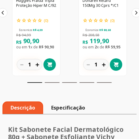
Huggies Fralda Tripla
Donaren Retard
Proteção Hiper M C/92
150Mg 30 Cprs */C1
☆
☆
☆
☆
☆
☆
☆
☆
☆
☆
(
0
)
(
0
)
Economize
R$
4
,
09
Economize
R$
88
,
68
R$
94
,
99
R$
208
,
58
90
,
90
119
,
90
R$
R$
ou em
1
x de
R$
90
,
90
ou em
2
x de
R$
59
,
95
－
＋
－
＋
Descrição
Especificação
Kit Sabonete Facial Dermatológico
80g + Sabonete Esfoliante Vichy