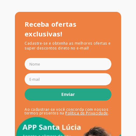
Receba ofertas
exclusivas!
Cadastre-se e obtenha as melhores ofertas e
super descontos direto no e-mail!
Enviar
Ao cadastrar-se você concorda com nossos
termos presentes na
Política de Privacidade
.