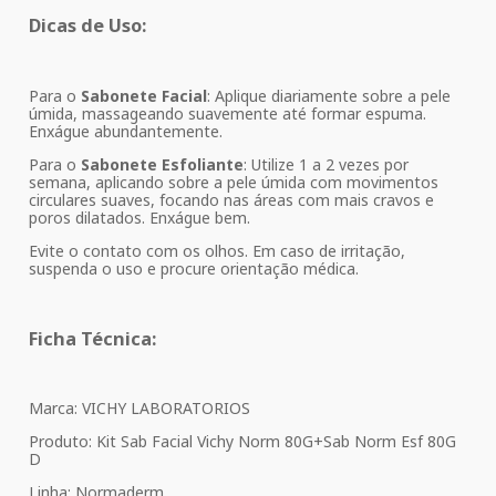
Dicas de Uso:
Para o
Sabonete Facial
: Aplique diariamente sobre a pele
úmida, massageando suavemente até formar espuma.
Enxágue abundantemente.
Para o
Sabonete Esfoliante
: Utilize 1 a 2 vezes por
semana, aplicando sobre a pele úmida com movimentos
circulares suaves, focando nas áreas com mais cravos e
poros dilatados. Enxágue bem.
Evite o contato com os olhos. Em caso de irritação,
suspenda o uso e procure orientação médica.
Ficha Técnica:
Marca: VICHY LABORATORIOS
Produto: Kit Sab Facial Vichy Norm 80G+Sab Norm Esf 80G
D
Linha: Normaderm