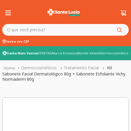
O que você precisa?
Insira seu CEP
Santa Mais Vacina
OFERTAS
Marca Exclusiva
Mundo infantil
Dermocosméticos
Dermocosméticos
Tratamento Facial
Kit
Sabonete Facial Dermatológico 80g + Sabonete Esfoliante Vichy
Normaderm 80g