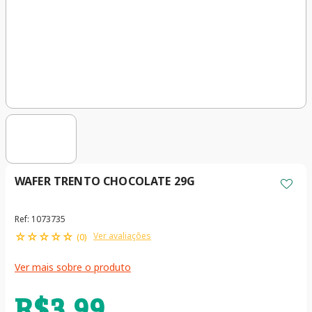
WAFER TRENTO CHOCOLATE 29G
Ref
:
1073735
☆
☆
☆
☆
☆
Ver avaliações
(
0
)
Ver mais sobre o produto
R$
3
,
99