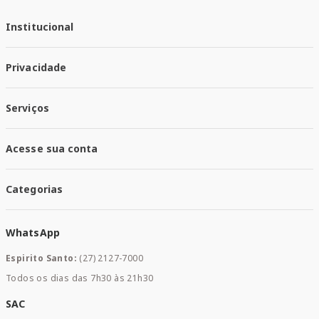
Institucional
Quem Somos
Privacidade
Trabalhe conosco
Responsabilidade Social
Política de Privacidade
Nossas Lojas
Serviços
Política de Entrega
Trocas e Devoluções
Santa Mais Vacinas
Acesse sua conta
Santa Mais Exames
Santa Mais Serviços
Minha Conta
Santa Mais Convenios
Categorias
Meus Pedidos
Medicamentos
WhatsApp
Saúde e Bem-estar
Mamães e Bebê
Espirito Santo:
(27) 2127-7000
Home Care
Todos os dias das 7h30 às 21h30
Cuidados Diários
Dermocosméticos
SAC