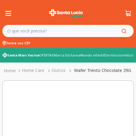
O que você precisa?
Insira seu CEP
Santa Mais Vacina
OFERTAS
Marca Exclusiva
Mundo infantil
Dermocosméticos
Home Care
Outros
Wafer Trento Chocolate 29G