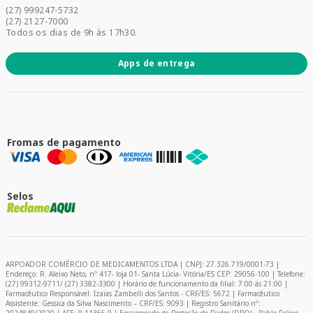
Acesse sua conta
(27) 999247-5732
Promoções
(27) 2127-7000
Todos os dias de 9h às 17h30.
Apps de entrega
Fromas de pagamento
Selos
ARPOADOR COMÉRCIO DE MEDICAMENTOS LTDA | CNPJ: 27.326.719/0001-73 |
Endereço: R. Aleixo Neto, nº 417- loja 01- Santa Lúcia- Vitória/ES CEP: 29056-100 | Telefone:
(27) 99312-9711/ (27) 3382-3300 | Horário de funcionamento da filial: 7:00 às 21:00 |
Farmacêutico Responsável: Izaias Zambelli dos Santos - CRF/ES: 5672 | Farmacêutico
Assistente: Gessica da Silva Nascimento – CRF/ES: 9093 | Registro Sanitário nº: