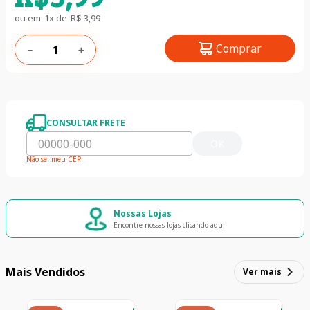
ou em
1
x de
R$
3
,
99
Comprar
－
＋
CONSULTAR FRETE
OK
Não sei meu CEP
Nossas Lojas
Encontre nossas lojas clicando aqui
Mais Vendidos
Ver mais