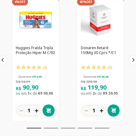
4%
OFF
43%
OFF
Huggies Fralda Tripla
Donaren Retard
Proteção Hiper M C/92
150Mg 30 Cprs */C1
☆
☆
☆
☆
☆
☆
☆
☆
☆
☆
(
0
)
(
0
)
Economize
R$
4
,
09
Economize
R$
88
,
68
R$
94
,
99
R$
208
,
58
90
,
90
119
,
90
R$
R$
ou em
1
x de
R$
90
,
90
ou em
2
x de
R$
59
,
95
－
＋
－
＋