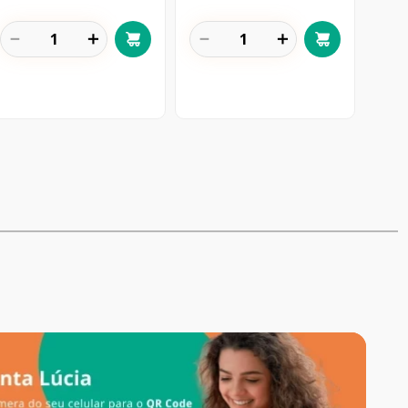
－
＋
－
＋