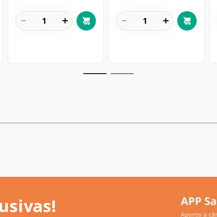
－
＋
－
＋
usivas!