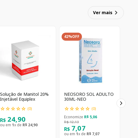
Ver mais
42%
OFF
Solução de Manitol 20%
NEOSORO SOL ADULTO
Injetável Equiplex
30ML-NEO
☆
☆
☆
☆
☆
☆
☆
☆
☆
☆
(
0
)
(
0
)
24
,
90
Economize
R$
5
,
06
R$
R$
12
,
13
ou em
1
x de
R$
24
,
90
7
,
07
R$
ou em
1
x de
R$
7
,
07