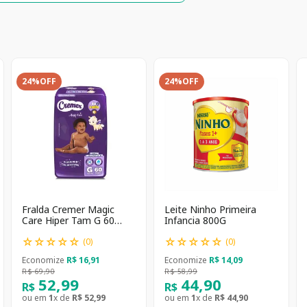
24%
OFF
24%
OFF
Fralda Cremer Magic
Leite Ninho Primeira
Care Hiper Tam G 60
Infancia 800G
unidades
☆
☆
☆
☆
☆
☆
☆
☆
☆
☆
(
0
)
(
0
)
Economize
R$
16
,
91
Economize
R$
14
,
09
R$
69
,
90
R$
58
,
99
52
,
99
44
,
90
R$
R$
ou em
1
x de
R$
52
,
99
ou em
1
x de
R$
44
,
90