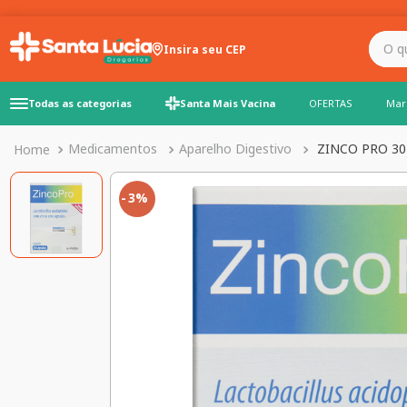
O que você precisa para
Insira seu CEP
Todas as categorias
Santa Mais Vacina
OFERTAS
Mar
Medicamentos
Aparelho Digestivo
ZINCO PRO 30
3%