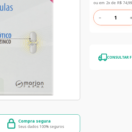
ou em
2
x de
R$
74
,
99
－
CONSULTAR F
Compra segura
Entrega ráp
Seus dados 100% seguros
Entrega para to