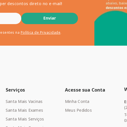
per descontos direto no e-mail!
Enviar
resentes na
Política de Privacidade
.
Serviços
Acesse sua Conta
Santa Mais Vacinas
Minha Conta
E
(
Santa Mais Exames
Meus Pedidos
T
Santa Mais Serviços
0