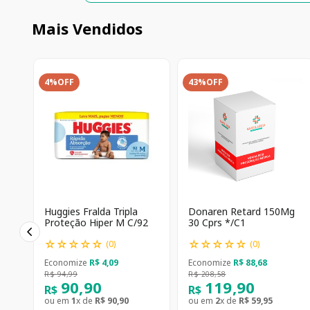
Mais Vendidos
4%
OFF
43%
OFF
Huggies Fralda Tripla
Donaren Retard 150Mg
Proteção Hiper M C/92
30 Cprs */C1
☆
☆
☆
☆
☆
☆
☆
☆
☆
☆
(
0
)
(
0
)
Economize
R$
4
,
09
Economize
R$
88
,
68
R$
94
,
99
R$
208
,
58
90
,
90
119
,
90
R$
R$
ou em
1
x de
R$
90
,
90
ou em
2
x de
R$
59
,
95