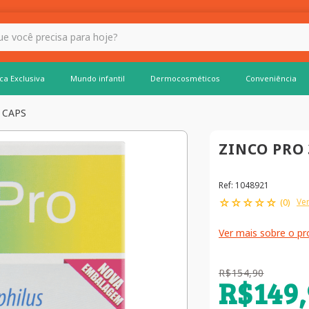
 hoje?
ca Exclusiva
Mundo infantil
Dermocosméticos
Conveniência
 CAPS
ZINCO PRO 
Ref
:
1048921
☆
☆
☆
☆
☆
Ver
(
0
)
Ver mais sobre o p
R$
154
,
90
R$
149
,