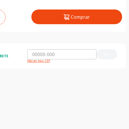
Comprar
＋
OK
RETE
Não sei meu CEP
ida e segura
5% de desconto
do o Brasil
5% de desconto na primeira compra