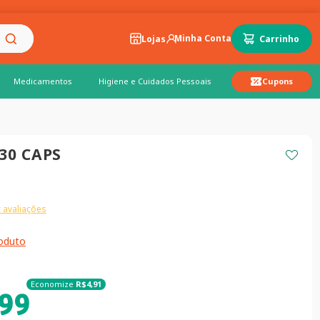
Lojas
Medicamentos
Higiene e Cuidados Pessoais
Cupons
30 CAPS
 avaliações
roduto
Economize
R$
4
,
91
99