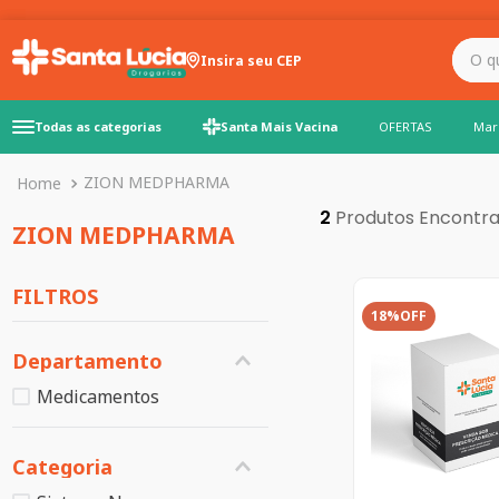
O que você precisa para
Insira seu CEP
Todas as categorias
Santa Mais Vacina
OFERTAS
Mar
ZION MEDPHARMA
2
ZION MEDPHARMA
FILTROS
18%
OFF
Departamento
Medicamentos
Categoria