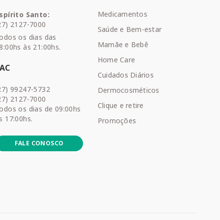
Medicamentos
spírito Santo:
27) 2127-7000
Saúde e Bem-estar
odos os dias das
Mamãe e Bebê
8:00hs às 21:00hs.
Home Care
SAC
Cuidados Diários
27) 99247-5732
Dermocosméticos
27) 2127-7000
Clique e retire
odos os dias de 09:00hs
s 17:00hs.
Promoções
FALE CONOSCO