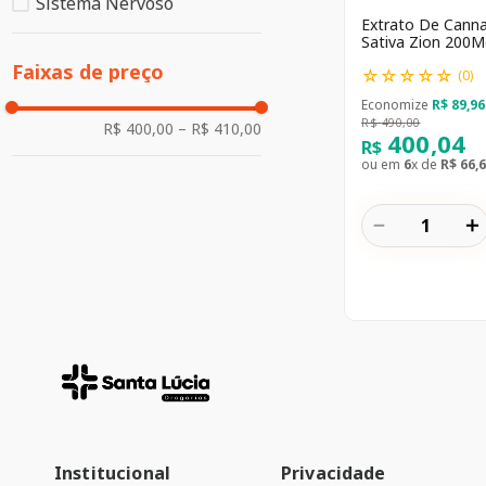
Sistema Nervoso
Extrato De Canna
Sativa Zion 200M
*/B1
Faixas de preço
☆
☆
☆
☆
☆
(
0
)
Economize
R$
89
,
96
R$
490
,
00
R$ 400,00
–
R$ 410,00
400
,
04
R$
ou em
6
x de
R$
66
,
6
－
＋
Institucional
Privacidade