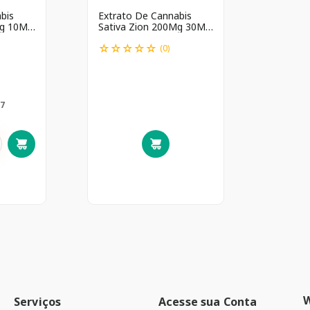
bis
Extrato De Cannabis
g 10Ml
Sativa Zion 200Mg 30Ml
*/B1
☆
☆
☆
☆
☆
(
0
)
7
Serviços
Acesse sua Conta