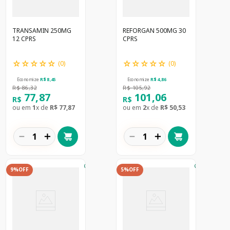
TRANSAMIN 250MG
REFORGAN 500MG 30
12 CPRS
CPRS
☆
☆
☆
☆
☆
☆
☆
☆
☆
☆
(
0
)
(
0
)
Economize
R$
8
,
45
Economize
R$
4
,
86
R$
86
,
32
R$
105
,
92
77
,
87
101
,
06
R$
R$
ou em
1
x de
R$
77
,
87
ou em
2
x de
R$
50
,
53
－
＋
－
＋
9%
OFF
5%
OFF