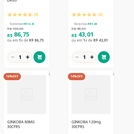
DRGS
☆
☆
☆
☆
☆
☆
☆
☆
☆
☆
(
0
)
(
0
)
Economize
R$
13
,
25
Economize
R$
5
,
49
R$
100
,
00
R$
48
,
50
86
,
75
43
,
01
R$
R$
ou em
1
x de
R$
86
,
75
ou em
1
x de
R$
43
,
01
－
＋
－
＋
16%
OFF
14%
OFF
GINKOBA 80MG
GINKOBA 120mg
30CPRS
30CPRS