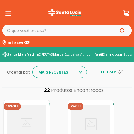
O que você precisa?
Insira seu CEP
Santa Mais Vacina
OFERTAS
Marca Exclusiva
Mundo infantil
Dermocosméticos
FILTRAR
Ordenar por:
MAIS RECENTES
22
10%
OFF
5%
OFF