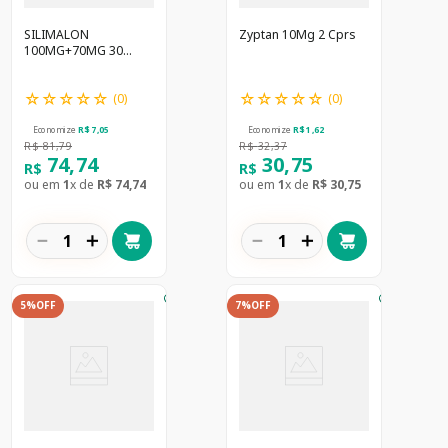
SILIMALON
Zyptan 10Mg 2 Cprs
100MG+70MG 30
DRGS
☆
☆
☆
☆
☆
☆
☆
☆
☆
☆
(
0
)
(
0
)
Economize
R$
7
,
05
Economize
R$
1
,
62
R$
81
,
79
R$
32
,
37
74
,
74
30
,
75
R$
R$
ou em
1
x de
R$
74
,
74
ou em
1
x de
R$
30
,
75
－
＋
－
＋
5%
OFF
7%
OFF