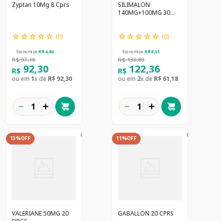
Zyptan 10Mg 8 Cprs
SILIMALON
140MG+100MG 30
CPRS
☆
☆
☆
☆
☆
☆
☆
☆
☆
☆
(
0
)
(
0
)
Economize
R$
4
,
86
Economize
R$
8
,
53
R$
97
,
16
R$
130
,
89
92
,
30
122
,
36
R$
R$
ou em
1
x de
R$
92
,
30
ou em
2
x de
R$
61
,
18
－
＋
－
＋
13%
OFF
11%
OFF
VALERIANE 50MG 20
GABALLON 20 CPRS