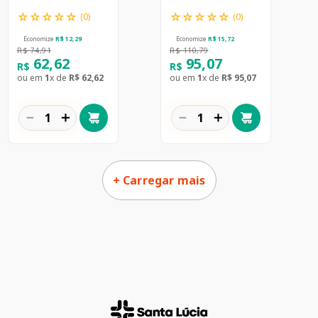
☆
☆
☆
☆
☆
☆
☆
☆
☆
☆
(
0
)
(
0
)
Economize
R$
12
,
29
Economize
R$
15
,
72
R$
74
,
91
R$
110
,
79
62
,
62
95
,
07
R$
R$
ou em
1
x de
R$
62
,
62
ou em
1
x de
R$
95
,
07
－
＋
－
＋