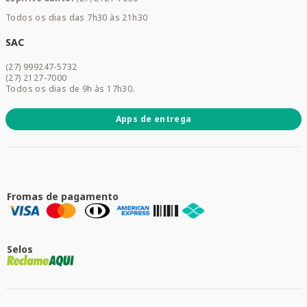
Home Care
Todos os dias das 7h30 às 21h30
Cuidados Diários
Dermocosméticos
SAC
Acesse sua conta
(27) 999247-5732
Promoções
(27) 2127-7000
Todos os dias de 9h às 17h30.
Apps de entrega
Fromas de pagamento
Selos