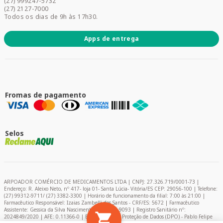
(27) 999247-5732
Promoções
(27) 2127-7000
Todos os dias de 9h às 17h30.
Apps de entrega
Fromas de pagamento
Selos
ARPOADOR COMÉRCIO DE MEDICAMENTOS LTDA | CNPJ: 27.326.719/0001-73 |
Endereço: R. Aleixo Neto, nº 417- loja 01- Santa Lúcia- Vitória/ES CEP: 29056-100 | Telefone:
(27) 99312-9711/ (27) 3382-3300 | Horário de funcionamento da filial: 7:00 às 21:00 |
Farmacêutico Responsável: Izaias Zambelli dos Santos - CRF/ES: 5672 | Farmacêutico
Assistente: Gessica da Silva Nascimento – CRF/ES: 9093 | Registro Sanitário nº:
2024849/2020 | AFE: 0.11366-0 | Encarregado de Proteção de Dados (DPO) - Pablo Felipe