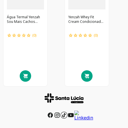
Água Termal Yenzah
Yenzah Whey Fit
Sou Mais Cachos
Cream Condicionador
120ml
200Ml @
☆
☆
☆
☆
☆
☆
☆
☆
☆
☆
(
0
)
(
0
)