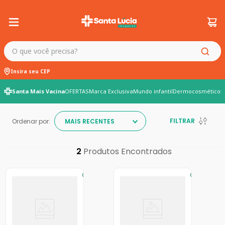
O que você precisa?
Insira seu CEP
Santa Mais Vacina
OFERTAS
Marca Exclusiva
Mundo infantil
Dermocosméticos
FILTRAR
Ordenar por:
MAIS RECENTES
2