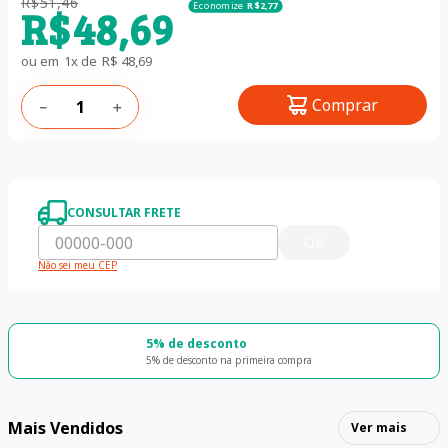
R$
51
,
46
Economize
R$
2
,
77
R$
48
,
69
ou em
1
x de
R$
48
,
69
Comprar
－
＋
CONSULTAR FRETE
OK
Não sei meu CEP
5% de desconto
5% de desconto na primeira compra
Mais Vendidos
Ver mais