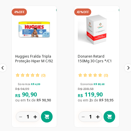
4%
OFF
43%
OFF
Huggies Fralda Tripla
Donaren Retard
Proteção Hiper M C/92
150Mg 30 Cprs */C1
☆
☆
☆
☆
☆
☆
☆
☆
☆
☆
(
0
)
(
0
)
Economize
R$
4
,
09
Economize
R$
88
,
68
R$
94
,
99
R$
208
,
58
90
,
90
119
,
90
R$
R$
ou em
1
x de
R$
90
,
90
ou em
2
x de
R$
59
,
95
－
＋
－
＋