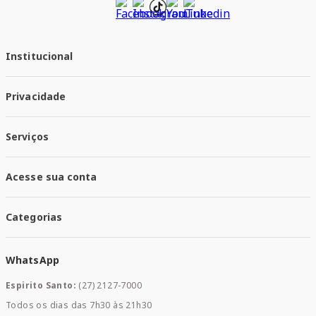
Institucional
Quem Somos
Privacidade
Trabalhe conosco
Responsabilidade Social
Política de Privacidade
Nossas Lojas
Serviços
Política de Entrega
Trocas e Devoluções
Santa Mais Vacinas
Acesse sua conta
Santa Mais Exames
Santa Mais Serviços
Minha Conta
Santa Mais Convenios
Categorias
Meus Pedidos
Medicamentos
WhatsApp
Saúde e Bem-estar
Mamães e Bebê
Espirito Santo:
(27) 2127-7000
Home Care
Todos os dias das 7h30 às 21h30
Cuidados Diários