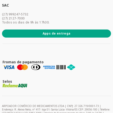
Dermocosméticos
SAC
Acesse sua conta
(27) 999247-5732
Promoções
(27) 2127-7000
Todos os dias de 9h às 17h30.
Apps de entrega
Fromas de pagamento
Selos
ARPOADOR COMÉRCIO DE MEDICAMENTOS LTDA | CNPJ: 27.326.719/0001-73 |
Endereço: R. Aleixo Neto, nº 417- loja 01- Santa Lúcia- Vitória/ES CEP: 29056-100 | Telefone: