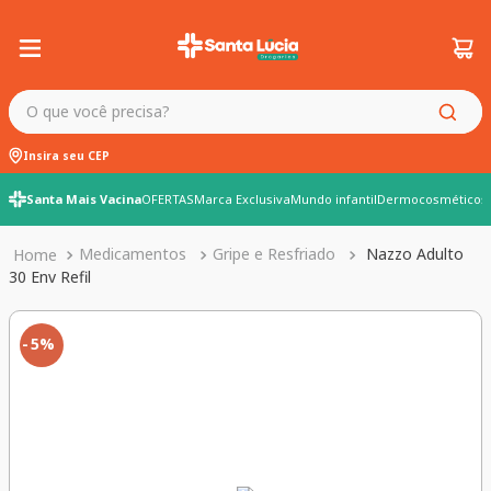
O que você precisa?
Insira seu CEP
Santa Mais Vacina
OFERTAS
Marca Exclusiva
Mundo infantil
Dermocosméticos
Medicamentos
Gripe e Resfriado
Nazzo Adulto
30 Env Refil
5%