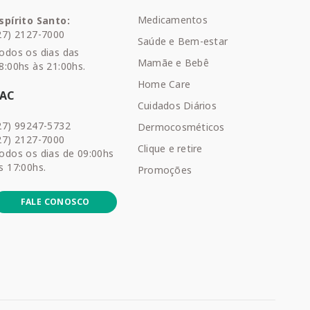
Medicamentos
spírito Santo:
27) 2127-7000
Saúde e Bem-estar
odos os dias das
Mamãe e Bebê
8:00hs às 21:00hs.
Home Care
SAC
Cuidados Diários
27) 99247-5732
Dermocosméticos
27) 2127-7000
Clique e retire
odos os dias de 09:00hs
s 17:00hs.
Promoções
FALE CONOSCO