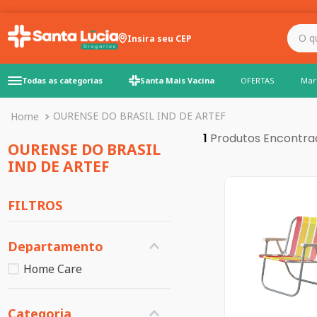
O que você precisa para
Insira seu CEP
Todas as categorias
Santa Mais Vacina
OFERTAS
Mar
OURENSE DO BRASIL IND DE ARTEF
1
OURENSE DO BRASIL
IND DE ARTEF
FILTROS
Departamento
Home Care
Categoria