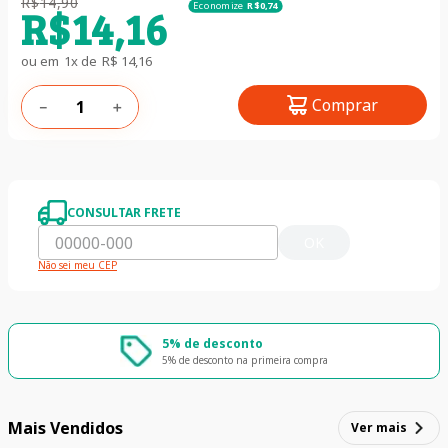
R$
14
,
90
Economize
R$
0
,
74
R$
14
,
16
ou em
1
x de
R$
14
,
16
Comprar
－
＋
CONSULTAR FRETE
OK
Não sei meu CEP
5% de desconto
5% de desconto na primeira compra
Mais Vendidos
Ver mais