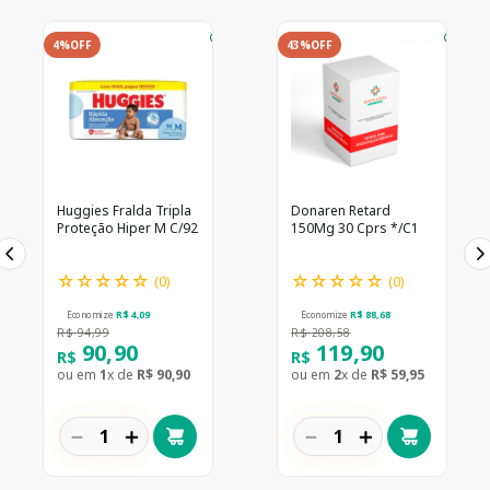
4%
OFF
43%
OFF
Huggies Fralda Tripla
Donaren Retard
Proteção Hiper M C/92
150Mg 30 Cprs */C1
☆
☆
☆
☆
☆
☆
☆
☆
☆
☆
(
0
)
(
0
)
Economize
R$
4
,
09
Economize
R$
88
,
68
R$
94
,
99
R$
208
,
58
90
,
90
119
,
90
R$
R$
ou em
1
x de
R$
90
,
90
ou em
2
x de
R$
59
,
95
－
＋
－
＋