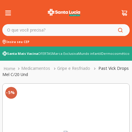
O que você precisa?
Insira seu CEP
Santa Mais Vacina
OFERTAS
Marca Exclusiva
Mundo infantil
Dermocosméticos
Medicamentos
Gripe e Resfriado
Past Vick Drops
Mel C/20 Und
5%