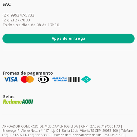
Dermocosméticos
SAC
Acesse sua conta
(27) 999247-5732
Promoções
(27) 2127-7000
Todos os dias de 9h às 17h30.
Apps de entrega
Fromas de pagamento
Selos
ARPOADOR COMÉRCIO DE MEDICAMENTOS LTDA | CNPJ: 27.326.719/0001-73 |
Endereço: R. Aleixo Neto, nº 417- loja 01- Santa Lúcia- Vitória/ES CEP: 29056-100 | Telefone:
(27) 99312-9711/ (27) 3382-3300 | Horário de funcionamento da filial: 7:00 às 21:00 |