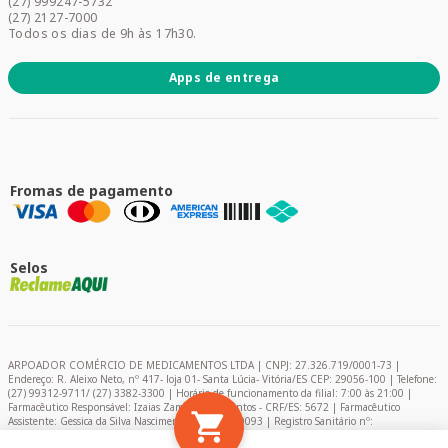
(27) 999247-5732
Promoções
(27) 2127-7000
Todos os dias de 9h às 17h30.
Apps de entrega
Fromas de pagamento
Selos
ARPOADOR COMÉRCIO DE MEDICAMENTOS LTDA | CNPJ: 27.326.719/0001-73 |
Endereço: R. Aleixo Neto, nº 417- loja 01- Santa Lúcia- Vitória/ES CEP: 29056-100 | Telefone:
(27) 99312-9711/ (27) 3382-3300 | Horário de funcionamento da filial: 7:00 às 21:00 |
Farmacêutico Responsável: Izaias Zambelli dos Santos - CRF/ES: 5672 | Farmacêutico
Assistente: Gessica da Silva Nascimento – CRF/ES: 9093 | Registro Sanitário nº:
2024849/2020 | AFE: 0.11366-0 | Encarregado de Proteção de Dados (DPO) - Pablo Felipe