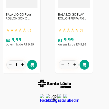
BALA LIQ GO PLAY
BALA LIQ GO PLAY
ROLLON SONIC
ROLLON PEPPA PIG
MORANGO
MORANGO
☆
☆
☆
☆
☆
☆
☆
☆
☆
☆
(
0
)
(
0
)
9
,
99
9
,
99
R$
R$
ou em
1
x de
R$
9
,
99
ou em
1
x de
R$
9
,
99
－
＋
－
＋