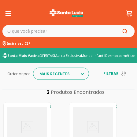
O que você precisa?
Insira seu CEP
Santa Mais Vacina
OFERTAS
Marca Exclusiva
Mundo infantil
Dermocosméticos
FILTRAR
Ordenar por:
MAIS RECENTES
2